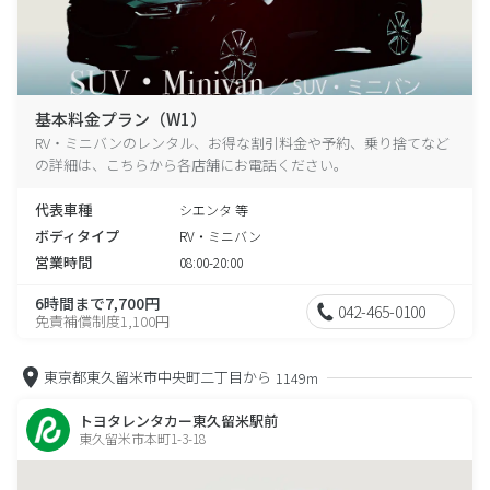
基本料金プラン（W1）
RV・ミニバンのレンタル、お得な割引料金や予約、乗り捨てなど
の詳細は、こちらから各店舗にお電話ください。
代表車種
シエンタ 等
ボディタイプ
RV・ミニバン
営業時間
08:00-20:00
6時間まで7,700円
042-465-0100
免責補償制度1,100円
東京都東久留米市中央町二丁目から
1149m
トヨタレンタカー東久留米駅前
東久留米市本町1-3-18