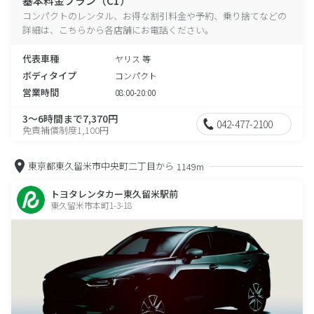
基本料金プラン（C1）
コンパクトのレンタル、お得な割引料金や予約、乗り捨てなどの
詳細は、こちらから各店舗にお電話ください。
代表車種
ヤリス 等
ボディタイプ
コンパクト
営業時間
08:00-20:00
3～6時間まで7,370円
042-477-2100
免責補償制度1,100円
東京都東久留米市中央町二丁目から
1149m
トヨタレンタカー東久留米駅前
東久留米市本町1-3-18