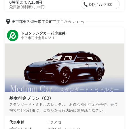
6時間まで7,150円
042-477-2100
免責補償制度1,100円
東京都東久留米市中央町二丁目から
2315m
トヨタレンタカー花小金井
小平市花小金井4-33-11
基本料金プラン（C2）
スタンダード・ミドルのレンタル、お得な割引料金や予約、乗り
捨てなどの詳細は、こちらから各店舗にお電話ください。
代表車種
アクア 等
ボディタイプ
スタンダード・ミドル