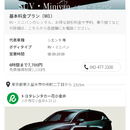
基本料金プラン（W1）
RV・ミニバンのレンタル、お得な割引料金や予約、乗り捨てなど
の詳細は、こちらから各店舗にお電話ください。
代表車種
シエンタ 等
ボディタイプ
RV・ミニバン
営業時間
08:00-20:00
6時間まで7,700円
042-477-2100
免責補償制度1,100円
東京都東久留米市中央町二丁目から
2315m
トヨタレンタカー花小金井
小平市花小金井4-33-11