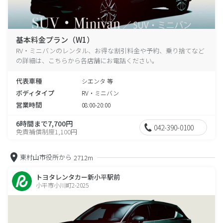
基本料金プラン（W1）
RV・ミニバンのレンタル、お得な割引料金や予約、乗り捨てなど
の詳細は、こちらから各店舗にお電話ください。
代表車種
シエンタ 等
ボディタイプ
RV・ミニバン
営業時間
08:00-20:00
6時間まで7,700円
042-390-0100
免責補償制度1,100円
東村山市役所から
2712m
トヨタレンタカー新小平駅前
小平市小川町2-2025