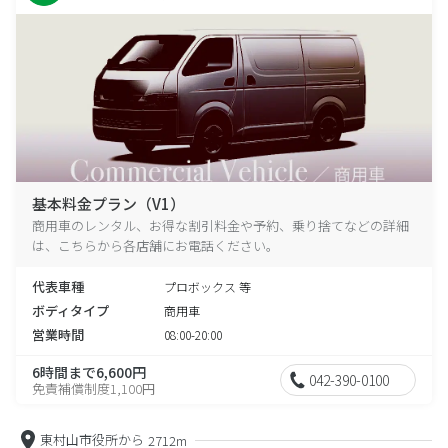
基本料金プラン（V1）
商用車のレンタル、お得な割引料金や予約、乗り捨てなどの詳細
は、こちらから各店舗にお電話ください。
代表車種
プロボックス 等
ボディタイプ
商用車
営業時間
08:00-20:00
6時間まで6,600円
042-390-0100
免責補償制度1,100円
東村山市役所から
2712m