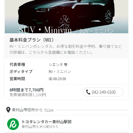
基本料金プラン（W1）
RV・ミニバンのレンタル、お得な割引料金や予約、乗り捨てなど
の詳細は、こちらから各店舗にお電話ください。
代表車種
シエンタ 等
ボディタイプ
RV・ミニバン
営業時間
08:00-20:00
6時間まで7,700円
042-349-0100
免責補償制度1,100円
東村山市役所から
711m
トヨタレンタカー東村山駅前
東村山市久米川町4-9-5