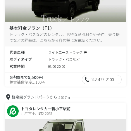
基本料金プラン（T1）
トラック・バスなどのレンタル、お得な割引料金や予約、乗り捨
てなどの詳細は、こちらから各店舗にお電話ください。
代表車種
ライトエーストラック 等
ボディタイプ
トラック・バスなど
営業時間
08:00-20:00
6時間まで5,500円
042-477-2100
免責補償制度1,100円
柳泉園グランドパークから
3657m
トヨタレンタカー新小平駅前
小平市小川町2-2025