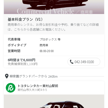
基本料金プラン（V1）
商用車のレンタル、お得な割引料金や予約、乗り捨てなどの詳細
は、こちらから各店舗にお電話ください。
代表車種
プロボックス 等
ボディタイプ
商用車
営業時間
08:00-20:00
6時間まで6,600円
042-349-0100
免責補償制度1,100円
柳泉園グランドパークから
2405m
トヨタレンタカー東村山駅前
東村山市久米川町4-9-5