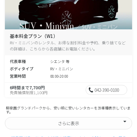
基本料金プラン（W1）
RV・ミニバンのレンタル、お得な割引料金や予約、乗り捨てなど
の詳細は、こちらから各店舗にお電話ください。
代表車種
シエンタ 等
ボディタイプ
RV・ミニバン
営業時間
08:00-20:00
6時間まで7,700円
042-390-0100
免責補償制度1,100円
柳泉園グランドパークから、安い順に安いレンタカーを39車種表示していま
す。
さらに表示