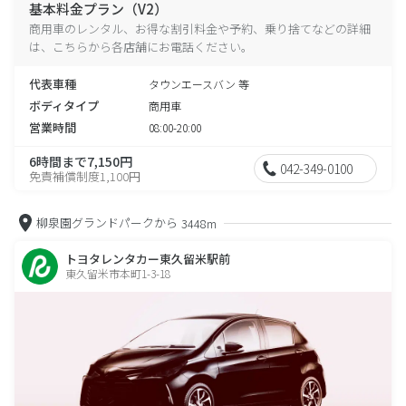
基本料金プラン（V2）
商用車のレンタル、お得な割引料金や予約、乗り捨てなどの詳細
は、こちらから各店舗にお電話ください。
代表車種
タウンエースバン 等
ボディタイプ
商用車
営業時間
08:00-20:00
6時間まで7,150円
042-349-0100
免責補償制度1,100円
柳泉園グランドパークから
3448m
トヨタレンタカー東久留米駅前
東久留米市本町1-3-18