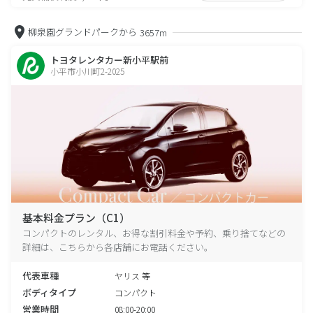
柳泉園グランドパークから
3657m
トヨタレンタカー新小平駅前
小平市小川町2-2025
基本料金プラン（C1）
コンパクトのレンタル、お得な割引料金や予約、乗り捨てなどの
詳細は、こちらから各店舗にお電話ください。
代表車種
ヤリス 等
ボディタイプ
コンパクト
営業時間
08:00-20:00