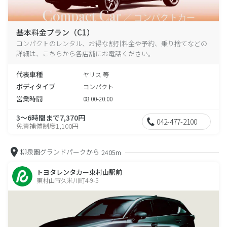
基本料金プラン（C1）
コンパクトのレンタル、お得な割引料金や予約、乗り捨てなどの
詳細は、こちらから各店舗にお電話ください。
代表車種
ヤリス 等
ボディタイプ
コンパクト
営業時間
08:00-20:00
3～6時間まで7,370円
042-477-2100
免責補償制度1,100円
柳泉園グランドパークから
2405m
トヨタレンタカー東村山駅前
東村山市久米川町4-9-5