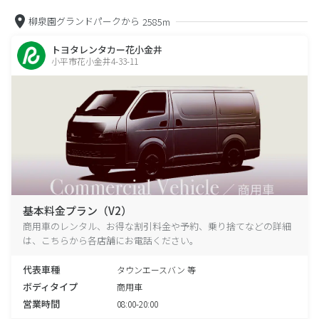
柳泉園グランドパークから
2585m
トヨタレンタカー花小金井
小平市花小金井4-33-11
基本料金プラン（V2）
商用車のレンタル、お得な割引料金や予約、乗り捨てなどの詳細
は、こちらから各店舗にお電話ください。
代表車種
タウンエースバン 等
ボディタイプ
商用車
営業時間
08:00-20:00