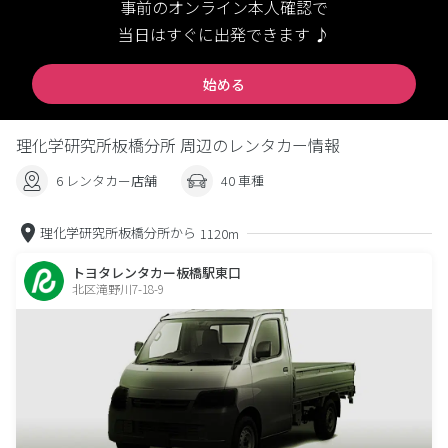
事前のオンライン本人確認で
当日はすぐに出発できます ♪
始める
理化学研究所板橋分所 周辺のレンタカー情報
6 レンタカー店舗
40 車種
理化学研究所板橋分所から
1120m
トヨタレンタカー板橋駅東口
北区滝野川7-18-9