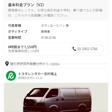
基本料金プラン（V2）
商用車のレンタル、お得な割引料金や予約、乗り捨てなどの詳細
は、こちらから各店舗にお電話ください。
代表車種
タウンエースバン 等
ボディタイプ
商用車
営業時間
07:00-22:00
6時間まで7,150円
03-3902-5766
免責補償制度1,100円
理化学研究所板橋分所から
3280m
トヨタレンタカー志村坂上
板橋区志村1-13-14