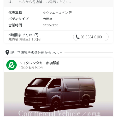
は、こちらから各店舗にお電話ください。
代表車種
タウンエースバン 等
ボディタイプ
商用車
営業時間
07:00-22:00
6時間まで7,150円
03-3984-0100
免責補償制度1,100円
理化学研究所板橋分所から
2572m
トヨタレンタカー赤羽駅前
北区赤羽南1-20-6