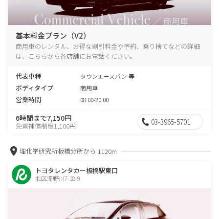
基本料金プラン（V2）
商用車のレンタル、お得な割引料金や予約、乗り捨てなどの詳細
は、こちらから各店舗にお電話ください。
代表車種
タウンエースバン 等
ボディタイプ
商用車
営業時間
08:00-20:00
6時間まで7,150円
03-3965-5701
免責補償制度1,100円
理化学研究所板橋分所から
1120m
トヨタレンタカー板橋駅東口
北区滝野川7-18-9