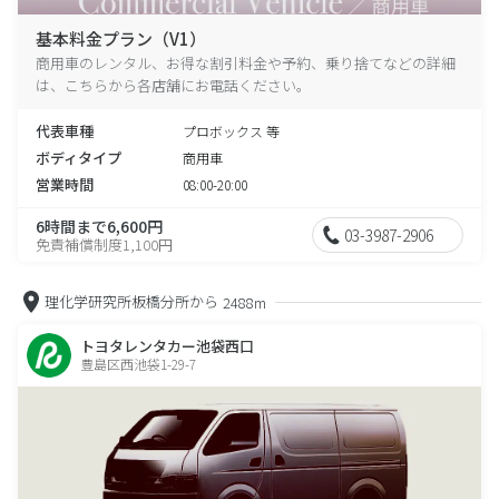
基本料金プラン（V1）
商用車のレンタル、お得な割引料金や予約、乗り捨てなどの詳細
は、こちらから各店舗にお電話ください。
代表車種
プロボックス 等
ボディタイプ
商用車
営業時間
08:00-20:00
6時間まで6,600円
03-3987-2906
免責補償制度1,100円
理化学研究所板橋分所から
2488m
トヨタレンタカー池袋西口
豊島区西池袋1-29-7