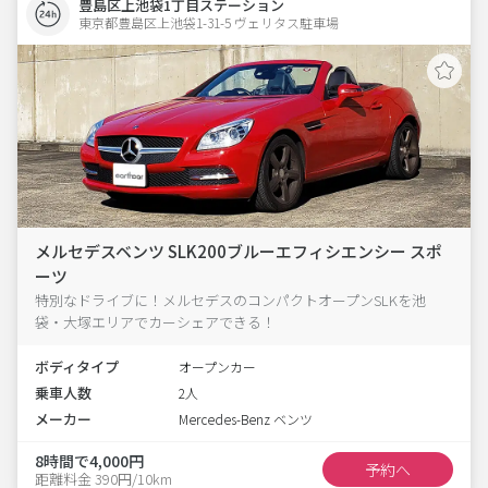
豊島区上池袋1丁目ステーション
東京都豊島区上池袋1-31-5 ヴェリタス駐車場 
メルセデスベンツ SLK200ブルーエフィシエンシー スポ
ーツ
特別なドライブに！メルセデスのコンパクトオープンSLKを池
袋・大塚エリアでカーシェアできる！
ボディタイプ
オープンカー
乗車人数
2人
メーカー
Mercedes-Benz ベンツ
8時間で4,000円
予約へ
距離料金 390円/10km