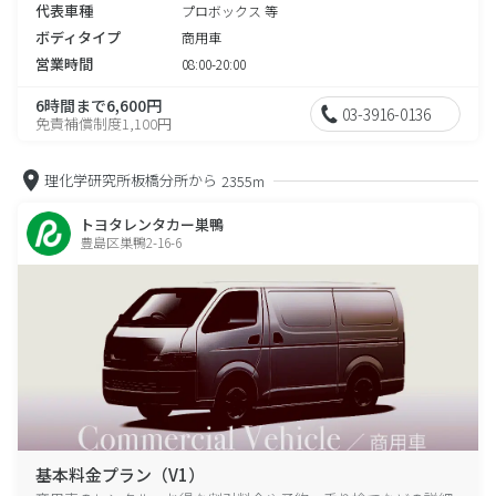
代表車種
プロボックス 等
ボディタイプ
商用車
営業時間
08:00-20:00
6時間まで6,600円
03-3916-0136
免責補償制度1,100円
理化学研究所板橋分所から
2355m
トヨタレンタカー巣鴨
豊島区巣鴨2-16-6
基本料金プラン（V1）