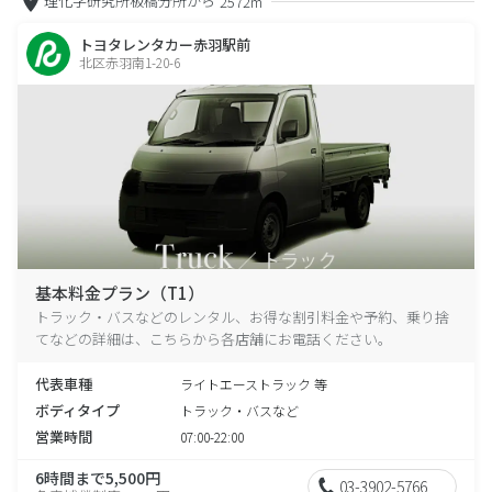
理化学研究所板橋分所から
2572m
トヨタレンタカー赤羽駅前
北区赤羽南1-20-6
基本料金プラン（T1）
トラック・バスなどのレンタル、お得な割引料金や予約、乗り捨
てなどの詳細は、こちらから各店舗にお電話ください。
代表車種
ライトエーストラック 等
ボディタイプ
トラック・バスなど
営業時間
07:00-22:00
6時間まで5,500円
03-3902-5766