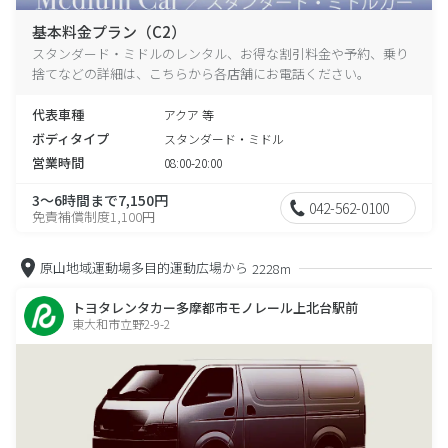
基本料金プラン（C2）
スタンダード・ミドルのレンタル、お得な割引料金や予約、乗り
捨てなどの詳細は、こちらから各店舗にお電話ください。
代表車種
アクア 等
ボディタイプ
スタンダード・ミドル
営業時間
08:00-20:00
3～6時間まで7,150円
042-562-0100
免責補償制度1,100円
原山地域運動場多目的運動広場から
2228m
トヨタレンタカー多摩都市モノレール上北台駅前
東大和市立野2-9-2