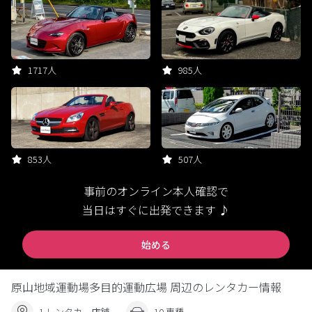
1717人
985人
853人
507人
事前のオンライン本人確認で
当日はすぐに出発できます ♪
始める
原山地域運動場多目的運動広場 周辺のレンタカー情報
1 レンタカー店舗
10 車種