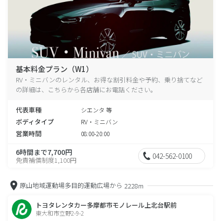
基本料金プラン（W1）
RV・ミニバンのレンタル、お得な割引料金や予約、乗り捨てなど
の詳細は、こちらから各店舗にお電話ください。
代表車種
シエンタ 等
ボディタイプ
RV・ミニバン
営業時間
08:00-20:00
6時間まで7,700円
042-562-0100
免責補償制度1,100円
原山地域運動場多目的運動広場から
2228m
トヨタレンタカー多摩都市モノレール上北台駅前
東大和市立野2-9-2