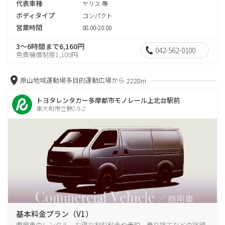
代表車種
ヤリス 等
ボディタイプ
コンパクト
営業時間
08:00-20:00
3～6時間まで6,160円
042-562-0100
免責補償制度1,100円
原山地域運動場多目的運動広場から
2228m
トヨタレンタカー多摩都市モノレール上北台駅前
東大和市立野2-9-2
基本料金プラン（V1）
商用車のレンタル、お得な割引料金や予約、乗り捨てなどの詳細