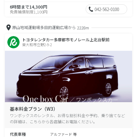
6時間まで14,300円
042-562-0100
免責補償制度1,100円
原山地域運動場多目的運動広場から
2228m
トヨタレンタカー多摩都市モノレール上北台駅前
東大和市立野2-9-2
基本料金プラン（W3）
ワンボックスのレンタル、お得な割引料金や予約、乗り捨てなど
の詳細は、こちらから各店舗にお電話ください。
代表車種
アルファード 等