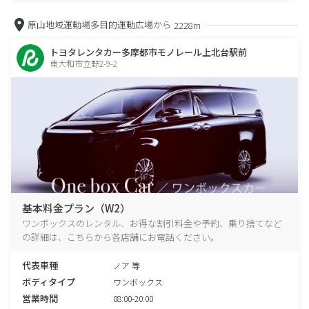
原山地域運動場多目的運動広場から
2228m
トヨタレンタカー多摩都市モノレール上北台駅前
東大和市立野2-9-2
基本料金プラン（W2）
ワンボックスのレンタル、お得な割引料金や予約、乗り捨てなど
の詳細は、こちらから各店舗にお電話ください。
代表車種
ノア 等
ボディタイプ
ワンボックス
営業時間
08:00-20:00