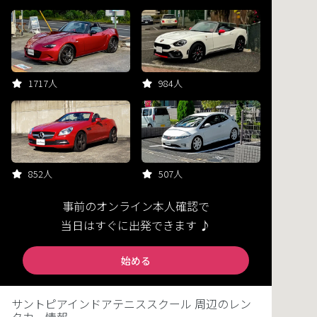
1717人
984人
852人
507人
事前のオンライン本人確認で
当日はすぐに出発できます ♪
始める
サントピアインドアテニススクール 周辺のレン