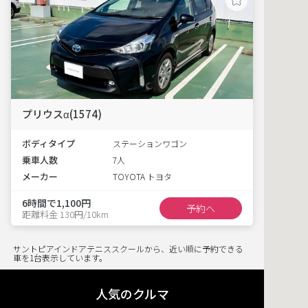
プリウスα(1574)
ボディタイプ
ステーションワゴン
乗車人数
7人
メーカー
TOYOTA トヨタ
6時間で1,100円
予約へ
距離料金 130円/10km
サントピアインドアテニススクールから、近い順に予約できる
車を1台表示しています。
人気のクルマ