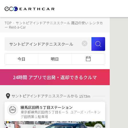
TOP
›
サントピアインドアテニススクール 周辺の安い レンタカ
ー Rent-a-Car
今日
明日
24時間 アプリで出発・返却できるクルマ
サントピアインドアテニススクールから
1573m
練馬区田柄５丁目ステーション
東京都練馬区田柄５丁目６ー５  ユアーズ・パーキン
グ田柄第１駐車場