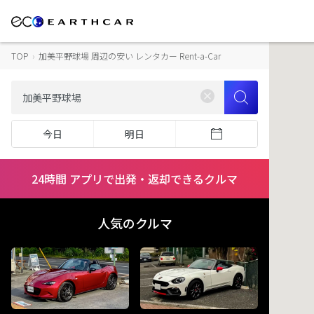
TOP
›
加美平野球場 周辺の安い レンタカー Rent-a-Car
今日
明日
24時間 アプリで出発・返却できるクルマ
人気のクルマ