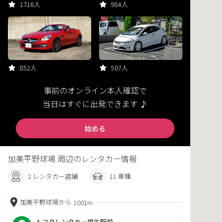
1716人
984人
852人
507人
事前のオンライン本人確認で
当日はすぐに出発できます ♪
始める
加美平野球場 周辺のレンタカー情報
2 レンタカー店舗
11 車種
加美平野球場から
1001m
トヨタレンタカー福生駅前