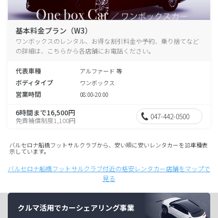
基本料金プラン（W3）
ワンボックスのレンタル、お得な割引料金や予約、乗り捨てなど
の詳細は、こちらから各店舗にお電話ください。
代表車種
アルファード 等
ボディタイプ
ワンボックス
営業時間
08:00-20:00
6時間まで16,500円
047-442-0500
免責補償制度1,100円
バルセロナ船橋フットサルクラブから、安い順に安いレンタカーを18車種表
示しています。
バルセロナ船橋フットサルクラブ付近の格安レンタカー店舗をマップで
見る
クルマ活用でカーシェアリング事業