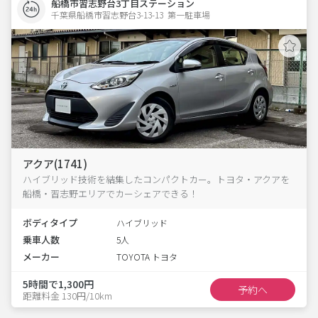
船橋市習志野台3丁目ステーション
千葉県船橋市習志野台3-13-13  第一駐車場
アクア(1741)
ハイブリッド技術を結集したコンパクトカー。トヨタ・アクアを
船橋・習志野エリアでカーシェアできる！
ボディタイプ
ハイブリッド
乗車人数
5人
メーカー
TOYOTA トヨタ
5時間で1,300円
予約へ
距離料金 130円/10km