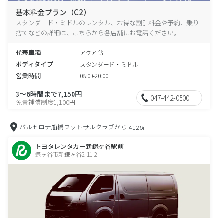
基本料金プラン（C2）
スタンダード・ミドルのレンタル、お得な割引料金や予約、乗り
捨てなどの詳細は、こちらから各店舗にお電話ください。
代表車種
アクア 等
ボディタイプ
スタンダード・ミドル
営業時間
08:00-20:00
3～6時間まで7,150円
047-442-0500
免責補償制度1,100円
バルセロナ船橋フットサルクラブから
4126m
トヨタレンタカー新鎌ヶ谷駅前
鎌ヶ谷市新鎌ヶ谷2-11-2