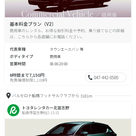
基本料金プラン（V2）
商用車のレンタル、お得な割引料金や予約、乗り捨てなどの詳細
は、こちらから各店舗にお電話ください。
代表車種
タウンエースバン 等
ボディタイプ
商用車
営業時間
08:00-20:00
6時間まで7,150円
047-442-0500
免責補償制度1,100円
バルセロナ船橋フットサルクラブから
3181m
トヨタレンタカー北習志野
船橋市習志野台2-13-15