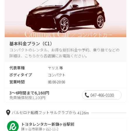
基本料金プラン（C1）
コンパクトのレンタル、お得な割引料金や予約、乗り捨てなどの
詳細は、こちらから各店舗にお電話ください。
代表車種
ヤリス 等
ボディタイプ
コンパクト
営業時間
08:00-20:00
3～6時間まで6,160円
047-466-0100
免責補償制度1,100円
バルセロナ船橋フットサルクラブから
4126m
トヨタレンタカー新鎌ヶ谷駅前
鎌ヶ谷市新鎌ヶ谷2-11-2