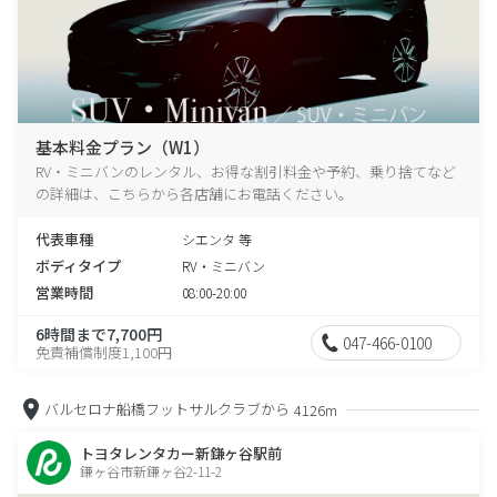
基本料金プラン（W1）
RV・ミニバンのレンタル、お得な割引料金や予約、乗り捨てなど
の詳細は、こちらから各店舗にお電話ください。
代表車種
シエンタ 等
ボディタイプ
RV・ミニバン
営業時間
08:00-20:00
6時間まで7,700円
047-466-0100
免責補償制度1,100円
バルセロナ船橋フットサルクラブから
4126m
トヨタレンタカー新鎌ヶ谷駅前
鎌ヶ谷市新鎌ヶ谷2-11-2