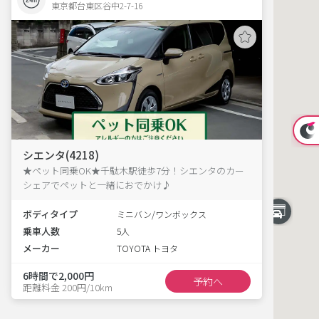
東京都台東区谷中2-7-16  
シエンタ(4218)
★ペット同乗OK★千駄木駅徒歩7分！シエンタのカー
シェアでペットと一緒におでかけ♪
ボディタイプ
ミニバン/ワンボックス
乗車人数
5人
メーカー
TOYOTA トヨタ
6時間で2,000円
予約へ
距離料金 200円/10km