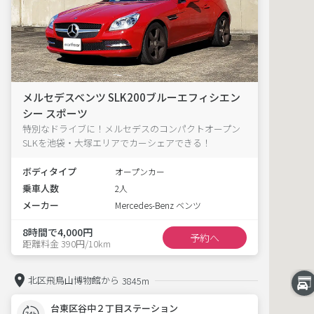
メルセデスベンツ SLK200ブルーエフィシエン
シー スポーツ
特別なドライブに！メルセデスのコンパクトオープン
SLKを池袋・大塚エリアでカーシェアできる！
ボディタイプ
オープンカー
乗車人数
2人
メーカー
Mercedes-Benz ベンツ
8時間で4,000円
予約へ
距離料金 390円/10km
北区飛鳥山博物館から
3845m
台東区谷中２丁目ステーション