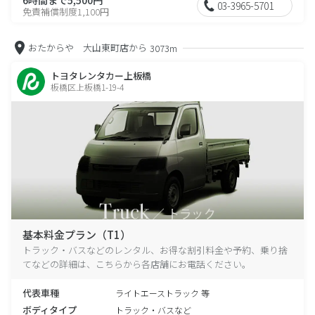
03-3965-5701
免責補償制度1,100円
おたからや 大山東町店から
3073m
トヨタレンタカー上板橋
板橋区上板橋1-19-4
基本料金プラン（T1）
トラック・バスなどのレンタル、お得な割引料金や予約、乗り捨
てなどの詳細は、こちらから各店舗にお電話ください。
代表車種
ライトエーストラック 等
ボディタイプ
トラック・バスなど