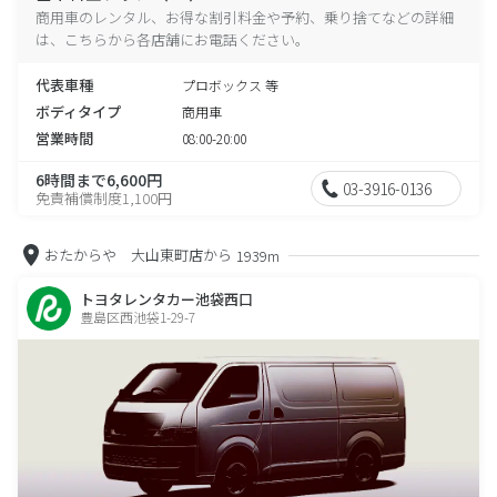
商用車のレンタル、お得な割引料金や予約、乗り捨てなどの詳細
は、こちらから各店舗にお電話ください。
代表車種
プロボックス 等
ボディタイプ
商用車
営業時間
08:00-20:00
6時間まで6,600円
03-3916-0136
免責補償制度1,100円
おたからや 大山東町店から
1939m
トヨタレンタカー池袋西口
豊島区西池袋1-29-7