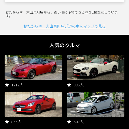
おたからや 大山東町店から、近い順に予約できる車を1台表示していま
す。
おたからや 大山東町店近辺の車をマップで見る
人気のクルマ
1717人
985人
853人
507人