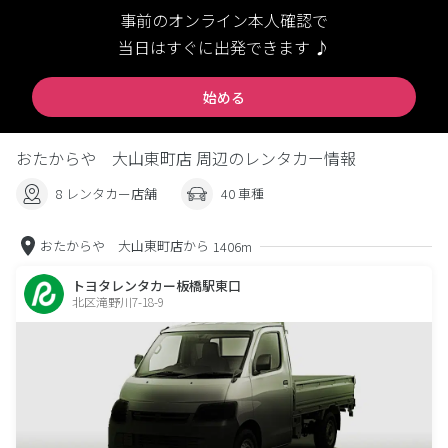
事前のオンライン本人確認で
当日はすぐに出発できます ♪
始める
おたからや 大山東町店 周辺のレンタカー情報
8 レンタカー店舗
40 車種
おたからや 大山東町店から
1406m
トヨタレンタカー板橋駅東口
北区滝野川7-18-9