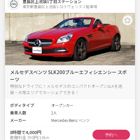
豊島区上池袋1丁目ステーション
東京都豊島区上池袋1-31-5 ヴェリタス駐車場 
メルセデスベンツ SLK200ブルーエフィシエンシー スポ
ーツ
特別なドライブに！メルセデスのコンパクトオープンSLKを池
袋・大塚エリアでカーシェアできる！
ボディタイプ
オープンカー
乗車人数
2人
メーカー
Mercedes-Benz ベンツ
8時間で4,000円
予約へ
距離料金 390円/10km