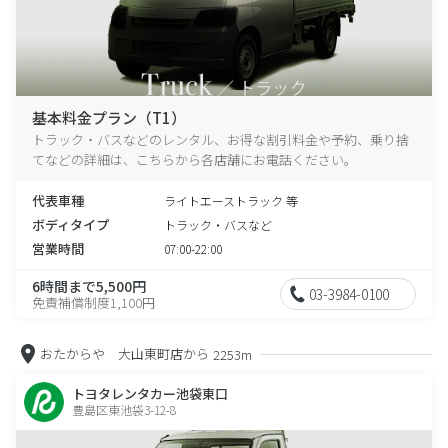
基本料金プラン（T1）
トラック・バスなどのレンタル、お得な割引料金や予約、乗り捨
てなどの詳細は、こちらから各店舗にお電話ください。
代表車種
ライトエーストラック 等
ボディタイプ
トラック・バスなど
営業時間
07:00-22:00
6時間まで5,500円
03-3984-0100
免責補償制度1,100円
おたからや 大山東町店から
2253m
トヨタレンタカー池袋東口
豊島区東池袋3-12-8