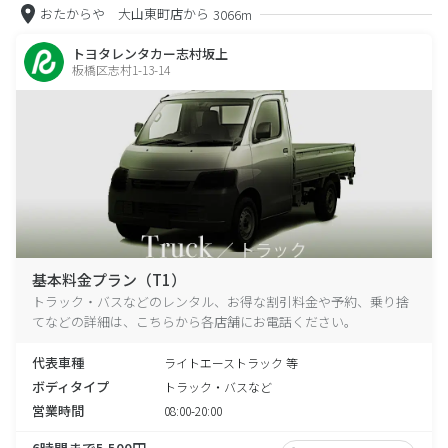
おたからや 大山東町店から
3066m
トヨタレンタカー志村坂上
板橋区志村1-13-14
基本料金プラン（T1）
トラック・バスなどのレンタル、お得な割引料金や予約、乗り捨
てなどの詳細は、こちらから各店舗にお電話ください。
代表車種
ライトエーストラック 等
ボディタイプ
トラック・バスなど
営業時間
08:00-20:00
6時間まで5,500円