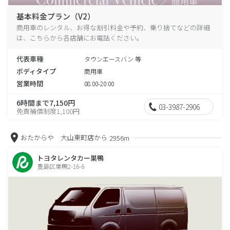
基本料金プラン（V2）
商用車のレンタル、お得な割引料金や予約、乗り捨てなどの詳細
は、こちらから各店舗にお電話ください。
代表車種
タウンエースバン 等
ボディタイプ
商用車
営業時間
08:00-20:00
6時間まで7,150円
03-3987-2906
免責補償制度1,100円
おたからや 大山東町店から
2956m
トヨタレンタカー巣鴨
豊島区巣鴨2-16-6