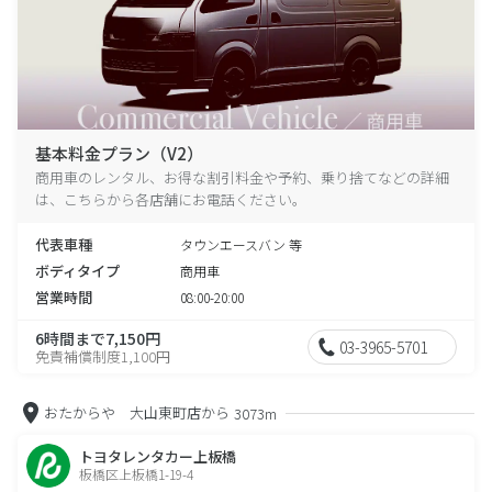
基本料金プラン（V2）
商用車のレンタル、お得な割引料金や予約、乗り捨てなどの詳細
は、こちらから各店舗にお電話ください。
代表車種
タウンエースバン 等
ボディタイプ
商用車
営業時間
08:00-20:00
6時間まで7,150円
03-3965-5701
免責補償制度1,100円
おたからや 大山東町店から
3073m
トヨタレンタカー上板橋
板橋区上板橋1-19-4