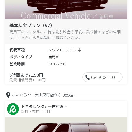
基本料金プラン（V2）
商用車のレンタル、お得な割引料金や予約、乗り捨てなどの詳細
は、こちらから各店舗にお電話ください。
代表車種
タウンエースバン 等
ボディタイプ
商用車
営業時間
08:00-20:00
6時間まで7,150円
03-3910-0100
免責補償制度1,100円
おたからや 大山東町店から
3066m
トヨタレンタカー志村坂上
板橋区志村1-13-14