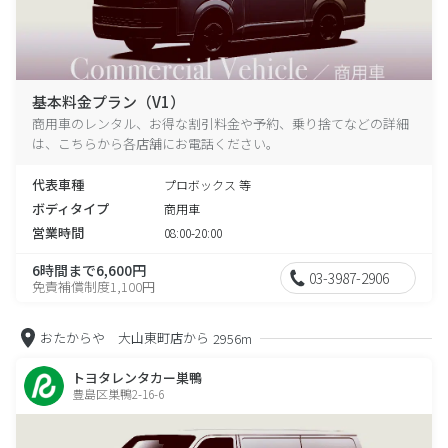
基本料金プラン（V1）
商用車のレンタル、お得な割引料金や予約、乗り捨てなどの詳細
は、こちらから各店舗にお電話ください。
代表車種
プロボックス 等
ボディタイプ
商用車
営業時間
08:00-20:00
6時間まで6,600円
03-3987-2906
免責補償制度1,100円
おたからや 大山東町店から
2956m
トヨタレンタカー巣鴨
豊島区巣鴨2-16-6