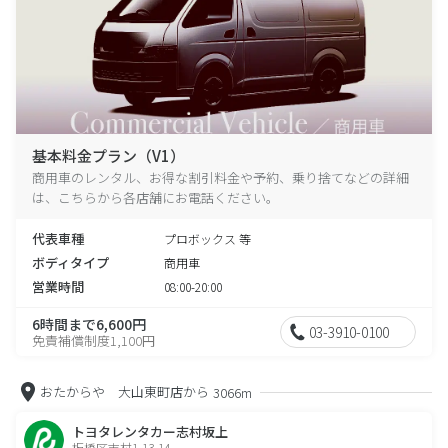
基本料金プラン（V1）
商用車のレンタル、お得な割引料金や予約、乗り捨てなどの詳細
は、こちらから各店舗にお電話ください。
代表車種
プロボックス 等
ボディタイプ
商用車
営業時間
08:00-20:00
6時間まで6,600円
03-3910-0100
免責補償制度1,100円
おたからや 大山東町店から
3066m
トヨタレンタカー志村坂上
板橋区志村1-13-14