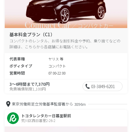
基本料金プラン（C1）
コンパクトのレンタル、お得な割引料金や予約、乗り捨てなどの
詳細は、こちらから各店舗にお電話ください。
代表車種
ヤリス 等
ボディタイプ
コンパクト
営業時間
07:00-22:00
3～6時間まで7,370円
03-3849-6201
免責補償制度1,100円
東京労働局足立労働基準監督署から
3896m
トヨタレンタカー日暮里駅前
荒川区西日暮里2-26-2