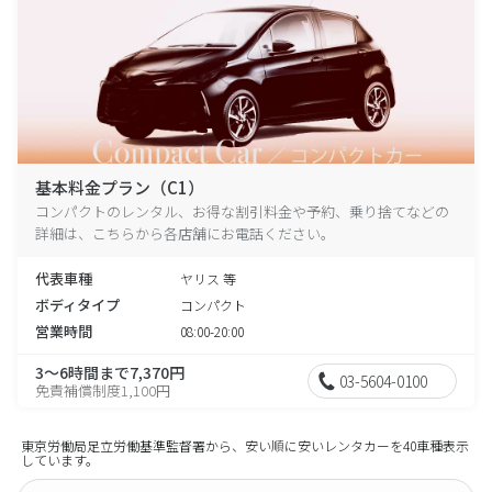
基本料金プラン（C1）
コンパクトのレンタル、お得な割引料金や予約、乗り捨てなどの
詳細は、こちらから各店舗にお電話ください。
代表車種
ヤリス 等
ボディタイプ
コンパクト
営業時間
08:00-20:00
3～6時間まで7,370円
03-5604-0100
免責補償制度1,100円
東京労働局足立労働基準監督署から、安い順に安いレンタカーを40車種表示
しています。