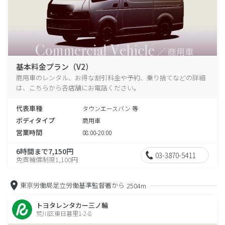
基本料金プラン（V2）
商用車のレンタル、お得な割引料金や予約、乗り捨てなどの詳細
は、こちらから各店舗にお電話ください。
代表車種
タウンエースバン 等
ボディタイプ
商用車
営業時間
08:00-20:00
6時間まで7,150円
03-3870-5411
免責補償制度1,100円
東京労働局足立労働基準監督署から
2504m
トヨタレンタカー三ノ輪
荒川区東日暮里1-2-8