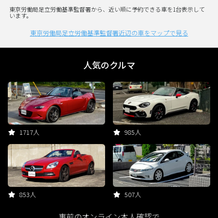
東京労働局足立労働基準監督署から、近い順に予約できる車を1台表示して
います。
東京労働局足立労働基準監督署近辺の車をマップで見る
人気のクルマ
1717人
985人
853人
507人
事前のオンライン本人確認で