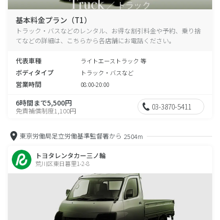
基本料金プラン（T1）
トラック・バスなどのレンタル、お得な割引料金や予約、乗り捨
てなどの詳細は、こちらから各店舗にお電話ください。
代表車種
ライトエーストラック 等
ボディタイプ
トラック・バスなど
営業時間
08:00-20:00
6時間まで5,500円
03-3870-5411
免責補償制度1,100円
東京労働局足立労働基準監督署から
2504m
トヨタレンタカー三ノ輪
荒川区東日暮里1-2-8