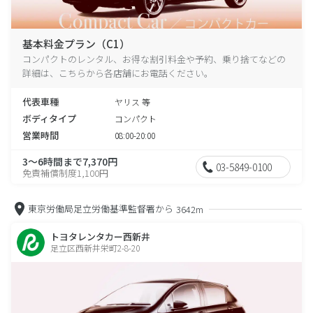
基本料金プラン（C1）
コンパクトのレンタル、お得な割引料金や予約、乗り捨てなどの
詳細は、こちらから各店舗にお電話ください。
代表車種
ヤリス 等
ボディタイプ
コンパクト
営業時間
08:00-20:00
3～6時間まで7,370円
03-5849-0100
免責補償制度1,100円
東京労働局足立労働基準監督署から
3642m
トヨタレンタカー西新井
足立区西新井栄町2-8-20