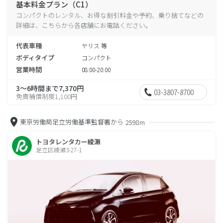
基本料金プラン（C1）
コンパクトのレンタル、お得な割引料金や予約、乗り捨てなどの
詳細は、こちらから各店舗にお電話ください。
代表車種
ヤリス 等
ボディタイプ
コンパクト
営業時間
08:00-20:00
3～6時間まで7,370円
03-3807-8700
免責補償制度1,100円
東京労働局足立労働基準監督署から
2598m
トヨタレンタカー綾瀬
足立区綾瀬3-27-1