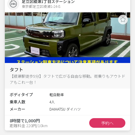
足立区綾瀬1丁目ステーション
東京都足立区綾瀬1-24-8  
タフト
【綾瀬駅徒歩5分】タフトで広がる自由な移動。街乗りもアウトド
アもこれ一台！
ボディタイプ
軽自動車
乗車人数
4人
メーカー
DAIHATSU ダイハツ
8時間で1,000円
予約へ
距離料金 220円/10km