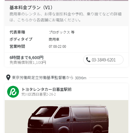
基本料金プラン（V1）
商用車のレンタル、お得な割引料金や予約、乗り捨てなどの詳細
は、こちらから各店舗にお電話ください。
代表車種
プロボックス 等
ボディタイプ
商用車
営業時間
07:00-22:00
6時間まで6,600円
03-3849-6201
免責補償制度1,100円
東京労働局足立労働基準監督署から
3896m
トヨタレンタカー日暮里駅前
荒川区西日暮里2-26-2