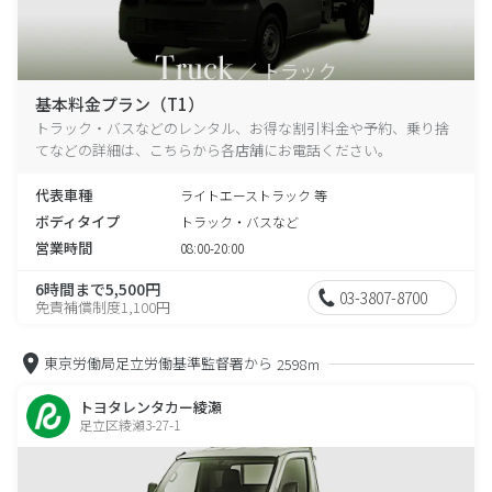
基本料金プラン（T1）
トラック・バスなどのレンタル、お得な割引料金や予約、乗り捨
てなどの詳細は、こちらから各店舗にお電話ください。
代表車種
ライトエーストラック 等
ボディタイプ
トラック・バスなど
営業時間
08:00-20:00
6時間まで5,500円
03-3807-8700
免責補償制度1,100円
東京労働局足立労働基準監督署から
2598m
トヨタレンタカー綾瀬
足立区綾瀬3-27-1