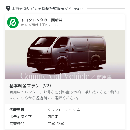
東京労働局足立労働基準監督署から
3642m
トヨタレンタカー西新井
足立区西新井栄町2-8-20
基本料金プラン（V2）
商用車のレンタル、お得な割引料金や予約、乗り捨てなどの詳細
は、こちらから各店舗にお電話ください。
代表車種
タウンエースバン 等
ボディタイプ
商用車
営業時間
07:00-22:00