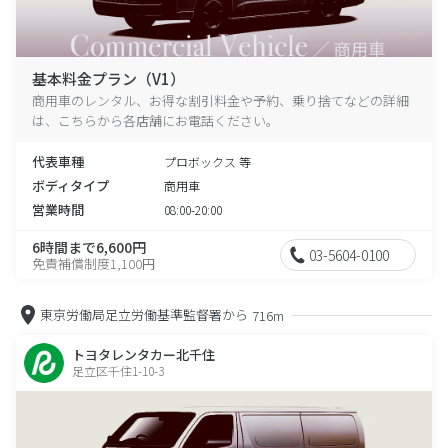
基本料金プラン（V1）
商用車のレンタル、お得な割引料金や予約、乗り捨てなどの詳細
は、こちらから各店舗にお電話ください。
代表車種
プロボックス 等
ボディタイプ
商用車
営業時間
08:00-20:00
6時間まで6,600円
03-5604-0100
免責補償制度1,100円
東京労働局足立労働基準監督署から
716m
トヨタレンタカー北千住
足立区千住1-10-3