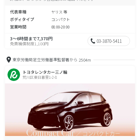
代表車種
ヤリス 等
ボディタイプ
コンパクト
営業時間
08:00-20:00
3～6時間まで7,370円
03-3870-5411
免責補償制度1,100円
東京労働局足立労働基準監督署から
2504m
トヨタレンタカー三ノ輪
荒川区東日暮里1-2-8