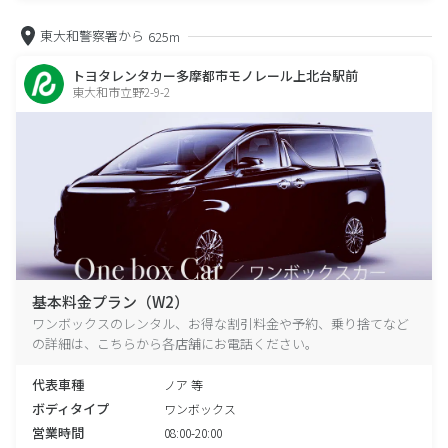
東大和警察署から
625m
トヨタレンタカー多摩都市モノレール上北台駅前
東大和市立野2-9-2
基本料金プラン（W2）
ワンボックスのレンタル、お得な割引料金や予約、乗り捨てなど
の詳細は、こちらから各店舗にお電話ください。
代表車種
ノア 等
ボディタイプ
ワンボックス
営業時間
08:00-20:00