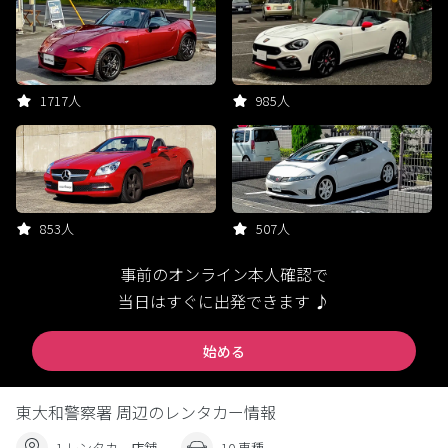
1717人
985人
853人
507人
事前のオンライン本人確認で
当日はすぐに出発できます ♪
始める
東大和警察署 周辺のレンタカー情報
1 レンタカー店舗
10 車種