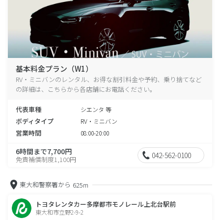
基本料金プラン（W1）
RV・ミニバンのレンタル、お得な割引料金や予約、乗り捨てなど
の詳細は、こちらから各店舗にお電話ください。
代表車種
シエンタ 等
ボディタイプ
RV・ミニバン
営業時間
08:00-20:00
6時間まで7,700円
042-562-0100
免責補償制度1,100円
東大和警察署から
625m
トヨタレンタカー多摩都市モノレール上北台駅前
東大和市立野2-9-2