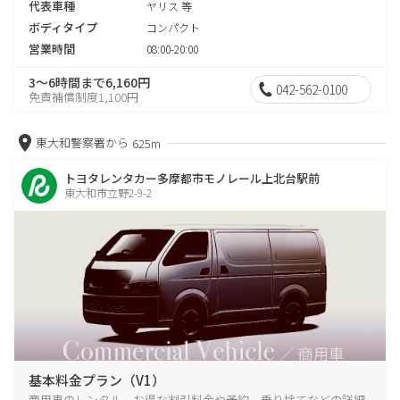
代表車種
ヤリス 等
ボディタイプ
コンパクト
営業時間
08:00-20:00
3～6時間まで6,160円
042-562-0100
免責補償制度1,100円
東大和警察署から
625m
トヨタレンタカー多摩都市モノレール上北台駅前
東大和市立野2-9-2
基本料金プラン（V1）
商用車のレンタル、お得な割引料金や予約、乗り捨てなどの詳細