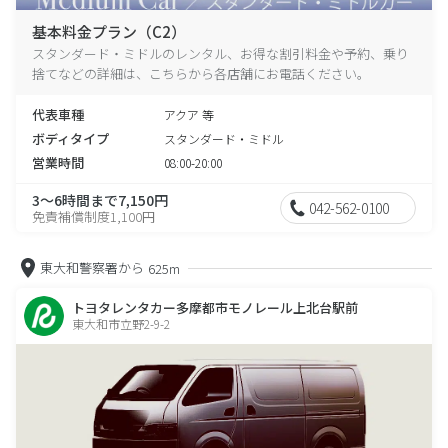
基本料金プラン（C2）
スタンダード・ミドルのレンタル、お得な割引料金や予約、乗り
捨てなどの詳細は、こちらから各店舗にお電話ください。
代表車種
アクア 等
ボディタイプ
スタンダード・ミドル
営業時間
08:00-20:00
3～6時間まで7,150円
042-562-0100
免責補償制度1,100円
東大和警察署から
625m
トヨタレンタカー多摩都市モノレール上北台駅前
東大和市立野2-9-2