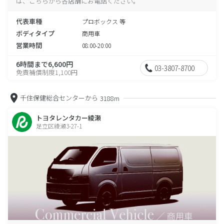
は、こちらから各店舗にお電話ください。
代表車種
プロボックス 等
ボディタイプ
商用車
営業時間
08:00-20:00
6時間まで6,600円
03-3807-8700
免責補償制度1,100円
千住保健総合センターから
3188m
トヨタレンタカー綾瀬
足立区綾瀬3-27-1