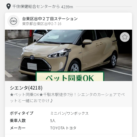
千住保健総合センターから
4239m
台東区谷中２丁目ステーション
東京都台東区谷中2-7-16  
シエンタ(4218)
★ペット同乗OK★千駄木駅徒歩7分！シエンタのカーシェアでペ
ットと一緒におでかけ♪
ボディタイプ
ミニバン/ワンボックス
乗車人数
5人
メーカー
TOYOTA トヨタ