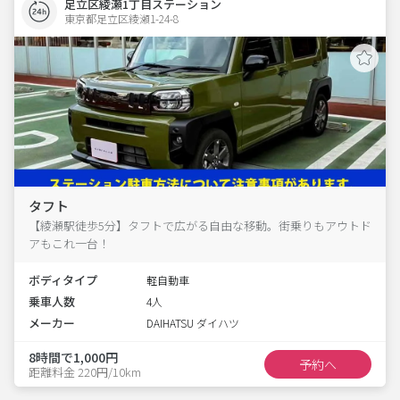
足立区綾瀬1丁目ステーション
東京都足立区綾瀬1-24-8  
タフト
【綾瀬駅徒歩5分】タフトで広がる自由な移動。街乗りもアウトド
アもこれ一台！
ボディタイプ
軽自動車
乗車人数
4人
メーカー
DAIHATSU ダイハツ
8時間で1,000円
予約へ
距離料金 220円/10km