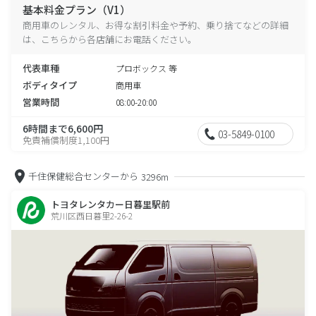
基本料金プラン（V1）
商用車のレンタル、お得な割引料金や予約、乗り捨てなどの詳細
は、こちらから各店舗にお電話ください。
代表車種
プロボックス 等
ボディタイプ
商用車
営業時間
08:00-20:00
6時間まで6,600円
03-5849-0100
免責補償制度1,100円
千住保健総合センターから
3296m
トヨタレンタカー日暮里駅前
荒川区西日暮里2-26-2