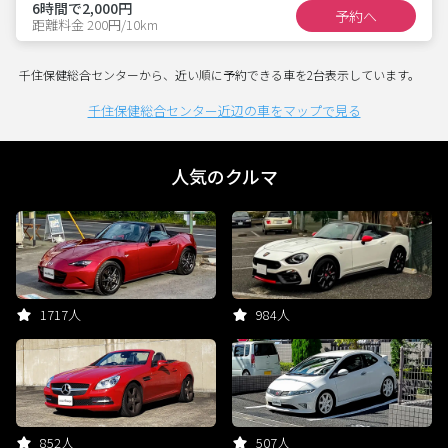
6時間で2,000円
予約へ
距離料金 200円/10km
千住保健総合センターから、近い順に予約できる車を2台表示しています。
千住保健総合センター近辺の車をマップで見る
人気のクルマ
1717人
984人
852人
507人