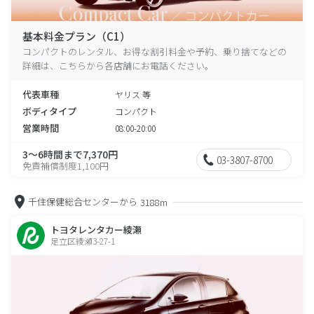
基本料金プラン（C1）
コンパクトのレンタル、お得な割引料金や予約、乗り捨てなどの
詳細は、こちらから各店舗にお電話ください。
代表車種
ヤリス 等
ボディタイプ
コンパクト
営業時間
08:00-20:00
3～6時間まで7,370円
03-3807-8700
免責補償制度1,100円
千住保健総合センターから
3188m
トヨタレンタカー綾瀬
足立区綾瀬3-27-1