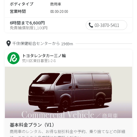
ボディタイプ
商用車
営業時間
08:00-20:00
6時間まで6,600円
03-3870-5411
免責補償制度1,100円
千住保健総合センターから
1969m
トヨタレンタカー三ノ輪
荒川区東日暮里1-2-8
基本料金プラン（V1）
商用車のレンタル、お得な割引料金や予約、乗り捨てなどの詳細