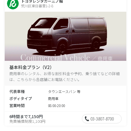
トヨタレンタカー三ノ輪
荒川区東日暮里1-2-8
基本料金プラン（V2）
商用車のレンタル、お得な割引料金や予約、乗り捨てなどの詳細
は、こちらから各店舗にお電話ください。
代表車種
タウンエースバン 等
ボディタイプ
商用車
営業時間
08:00-20:00
6時間まで7,150円
03-3807-8700
免責補償制度1,100円