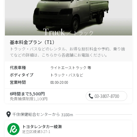
基本料金プラン（T1）
トラック・バスなどのレンタル、お得な割引料金や予約、乗り捨
てなどの詳細は、こちらから各店舗にお電話ください。
代表車種
ライトエーストラック 等
ボディタイプ
トラック・バスなど
営業時間
08:00-20:00
6時間まで5,500円
03-3807-8700
免責補償制度1,100円
千住保健総合センターから
3188m
トヨタレンタカー綾瀬
足立区綾瀬3-27-1