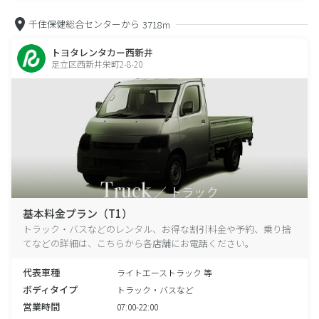
千住保健総合センターから
3718m
トヨタレンタカー西新井
足立区西新井栄町2-8-20
基本料金プラン（T1）
トラック・バスなどのレンタル、お得な割引料金や予約、乗り捨
てなどの詳細は、こちらから各店舗にお電話ください。
代表車種
ライトエーストラック 等
ボディタイプ
トラック・バスなど
営業時間
07:00-22:00