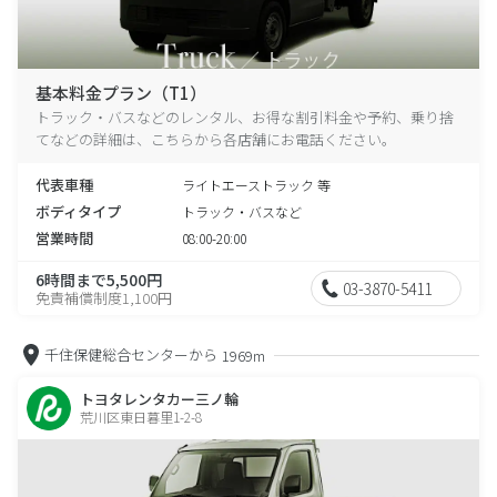
基本料金プラン（T1）
トラック・バスなどのレンタル、お得な割引料金や予約、乗り捨
てなどの詳細は、こちらから各店舗にお電話ください。
代表車種
ライトエーストラック 等
ボディタイプ
トラック・バスなど
営業時間
08:00-20:00
6時間まで5,500円
03-3870-5411
免責補償制度1,100円
千住保健総合センターから
1969m
トヨタレンタカー三ノ輪
荒川区東日暮里1-2-8