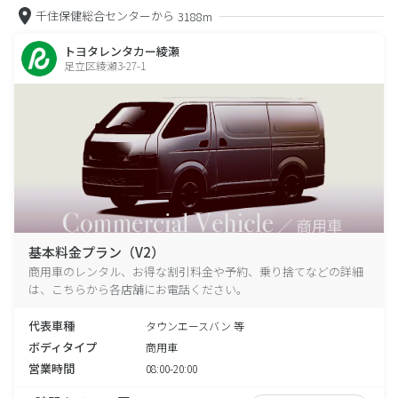
千住保健総合センターから
3188m
トヨタレンタカー綾瀬
足立区綾瀬3-27-1
基本料金プラン（V2）
商用車のレンタル、お得な割引料金や予約、乗り捨てなどの詳細
は、こちらから各店舗にお電話ください。
代表車種
タウンエースバン 等
ボディタイプ
商用車
営業時間
08:00-20:00