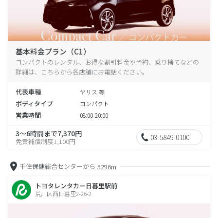
基本料金プラン（C1）
コンパクトのレンタル、お得な割引料金や予約、乗り捨てなどの
詳細は、こちらから各店舗にお電話ください。
代表車種
ヤリス 等
ボディタイプ
コンパクト
営業時間
08:00-20:00
3～6時間まで7,370円
03-5849-0100
免責補償制度1,100円
千住保健総合センターから
3296m
トヨタレンタカー日暮里駅前
荒川区西日暮里2-26-2