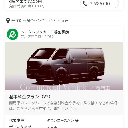
6時間まで7,150円
03-5849-0100
免責補償制度1,100円
千住保健総合センターから
3296m
トヨタレンタカー日暮里駅前
荒川区西日暮里2-26-2
基本料金プラン（V2）
商用車のレンタル、お得な割引料金や予約、乗り捨てなどの詳細
は、こちらから各店舗にお電話ください。
代表車種
タウンエースバン 等
ボディタイプ
商用車