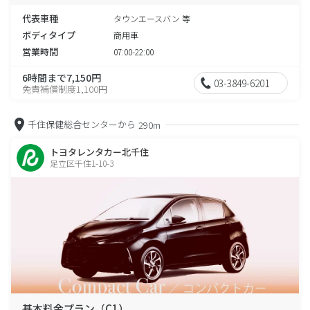
代表車種
タウンエースバン 等
ボディタイプ
商用車
営業時間
07:00-22:00
6時間まで7,150円
03-3849-6201
免責補償制度1,100円
千住保健総合センターから
290m
トヨタレンタカー北千住
足立区千住1-10-3
基本料金プラン（C1）