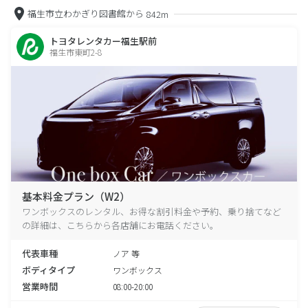
福生市立わかぎり図書館から
842m
トヨタレンタカー福生駅前
福生市東町2-8
基本料金プラン（W2）
ワンボックスのレンタル、お得な割引料金や予約、乗り捨てなど
の詳細は、こちらから各店舗にお電話ください。
代表車種
ノア 等
ボディタイプ
ワンボックス
営業時間
08:00-20:00