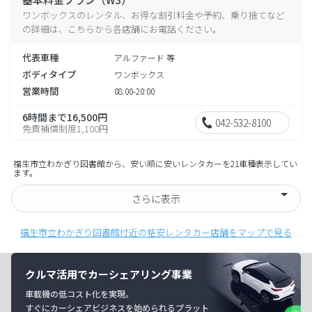
ワンボックスのレンタル、お得な割引料金や予約、乗り捨てなど
の詳細は、こちらから各店舗にお電話ください。
代表車種
アルファード 等
ボディタイプ
ワンボックス
営業時間
08:00-20:00
6時間まで16,500円
042-532-8100
免責補償制度1,100円
福生市立わかぎり図書館から、安い順に安いレンタカーを21車種表示してい
ます。
さらに表示
福生市立わかぎり図書館付近の格安レンタカー店舗をマップで見る
クルマ活用でカーシェアリング事業
車載機の低コスト化を実現。
すぐにカーシェアビジネスを始められるプラット