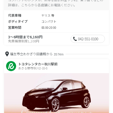
詳細は、こちらから各店舗にお電話ください。
代表車種
ヤリス 等
ボディタイプ
コンパクト
営業時間
08:00-20:00
3～6時間まで6,160円
042-551-0100
免責補償制度1,100円
福生市立わかぎり図書館から
3574m
トヨタレンタカー秋川駅前
あきる野市秋川2-18-8