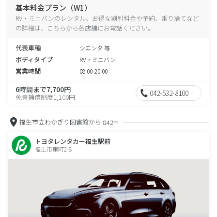
基本料金プラン（W1）
RV・ミニバンのレンタル、お得な割引料金や予約、乗り捨てなど
の詳細は、こちらから各店舗にお電話ください。
代表車種
シエンタ 等
ボディタイプ
RV・ミニバン
営業時間
08:00-20:00
6時間まで7,700円
042-532-8100
免責補償制度1,100円
福生市立わかぎり図書館から
842m
トヨタレンタカー福生駅前
福生市東町2-8