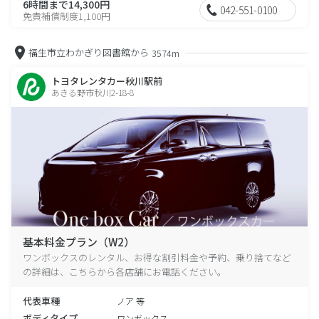
6時間まで14,300円
042-551-0100
免責補償制度1,100円
福生市立わかぎり図書館から
3574m
トヨタレンタカー秋川駅前
あきる野市秋川2-18-8
基本料金プラン（W2）
ワンボックスのレンタル、お得な割引料金や予約、乗り捨てなど
の詳細は、こちらから各店舗にお電話ください。
代表車種
ノア 等
ボディタイプ
ワンボックス