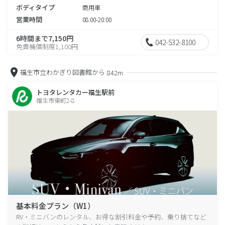
ボディタイプ
商用車
営業時間
08:00-20:00
6時間まで7,150円
042-532-8100
免責補償制度1,100円
福生市立わかぎり図書館から
842m
トヨタレンタカー福生駅前
福生市東町2-8
基本料金プラン（W1）
RV・ミニバンのレンタル、お得な割引料金や予約、乗り捨てなど