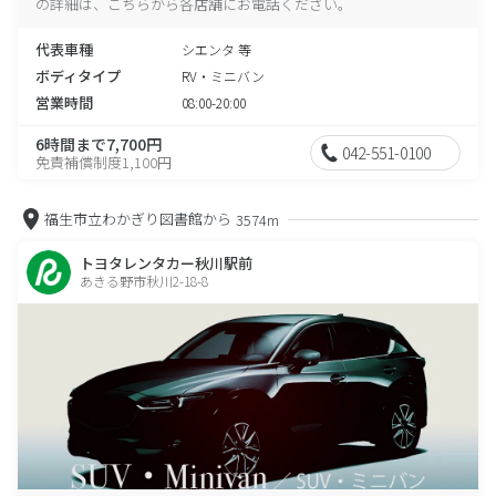
の詳細は、こちらから各店舗にお電話ください。
代表車種
シエンタ 等
ボディタイプ
RV・ミニバン
営業時間
08:00-20:00
6時間まで7,700円
042-551-0100
免責補償制度1,100円
福生市立わかぎり図書館から
3574m
トヨタレンタカー秋川駅前
あきる野市秋川2-18-8