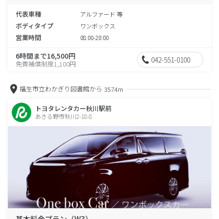
代表車種
アルファード 等
ボディタイプ
ワンボックス
営業時間
08:00-20:00
6時間まで16,500円
042-551-0100
免責補償制度1,100円
福生市立わかぎり図書館から
3574m
トヨタレンタカー秋川駅前
あきる野市秋川2-18-8
基本料金プラン（W3）