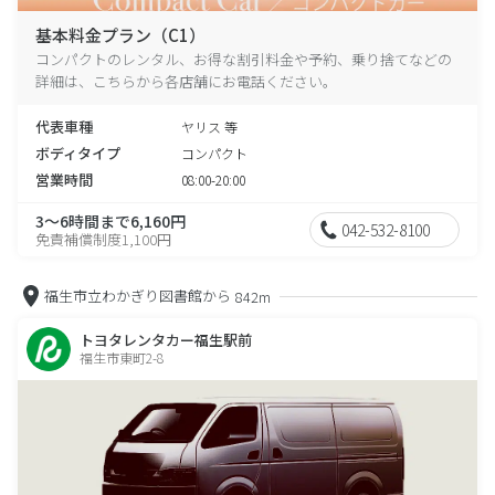
基本料金プラン（C1）
コンパクトのレンタル、お得な割引料金や予約、乗り捨てなどの
詳細は、こちらから各店舗にお電話ください。
代表車種
ヤリス 等
ボディタイプ
コンパクト
営業時間
08:00-20:00
3～6時間まで6,160円
042-532-8100
免責補償制度1,100円
福生市立わかぎり図書館から
842m
トヨタレンタカー福生駅前
福生市東町2-8