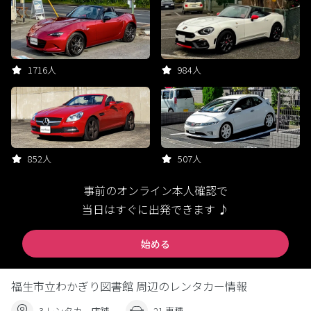
1716人
984人
852人
507人
事前のオンライン本人確認で
当日はすぐに出発できます ♪
始める
福生市立わかぎり図書館 周辺のレンタカー情報
3 レンタカー店舗
21 車種