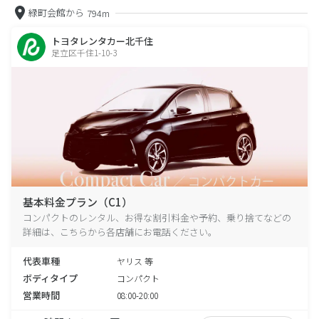
緑町会館から
794m
トヨタレンタカー北千住
足立区千住1-10-3
基本料金プラン（C1）
コンパクトのレンタル、お得な割引料金や予約、乗り捨てなどの
詳細は、こちらから各店舗にお電話ください。
代表車種
ヤリス 等
ボディタイプ
コンパクト
営業時間
08:00-20:00