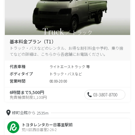
基本料金プラン（T1）
トラック・バスなどのレンタル、お得な割引料金や予約、乗り捨
てなどの詳細は、こちらから各店舗にお電話ください。
代表車種
ライトエーストラック 等
ボディタイプ
トラック・バスなど
営業時間
08:00-20:00
6時間まで5,500円
03-3807-8700
免責補償制度1,100円
緑町会館から
2535m
トヨタレンタカー日暮里駅前
荒川区西日暮里2-26-2