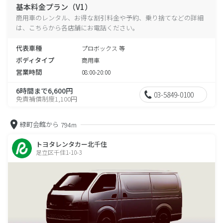
基本料金プラン（V1）
商用車のレンタル、お得な割引料金や予約、乗り捨てなどの詳細
は、こちらから各店舗にお電話ください。
代表車種
プロボックス 等
ボディタイプ
商用車
営業時間
08:00-20:00
6時間まで6,600円
03-5849-0100
免責補償制度1,100円
緑町会館から
794m
トヨタレンタカー北千住
足立区千住1-10-3