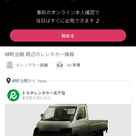
事前のオンライン本人確認で
当日はすぐに出発できます ♪
始める
緑町会館 周辺のレンタカー情報
8 レンタカー店舗
40 車種
緑町会館から
794m
トヨタレンタカー北千住
足立区千住1-10-3