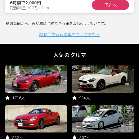
6時間で2,000円
予約へ
距離料金 200円/10km
緑町会館から、近い順に予約できる車を2台表示しています。
緑町会館近辺の車をマップで見る
人気のクルマ
1716人
984人
852人
507人