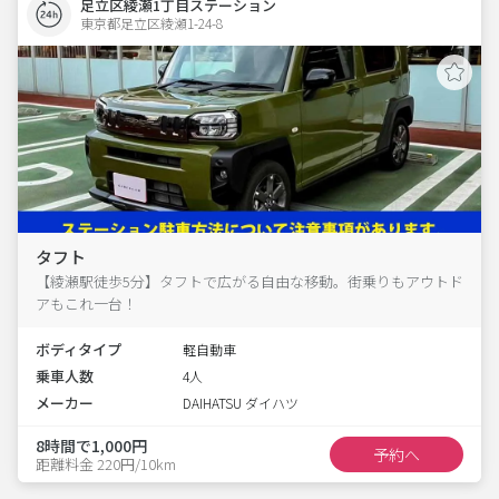
足立区綾瀬1丁目ステーション
東京都足立区綾瀬1-24-8  
タフト
【綾瀬駅徒歩5分】タフトで広がる自由な移動。街乗りもアウトド
アもこれ一台！
ボディタイプ
軽自動車
乗車人数
4人
メーカー
DAIHATSU ダイハツ
8時間で1,000円
予約へ
距離料金 220円/10km