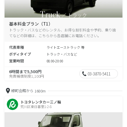
基本料金プラン（T1）
トラック・バスなどのレンタル、お得な割引料金や予約、乗り捨
てなどの詳細は、こちらから各店舗にお電話ください。
代表車種
ライトエーストラック 等
ボディタイプ
トラック・バスなど
営業時間
08:00-20:00
6時間まで5,500円
03-3870-5411
免責補償制度1,100円
緑町会館から
1680m
トヨタレンタカー三ノ輪
荒川区東日暮里1-2-8