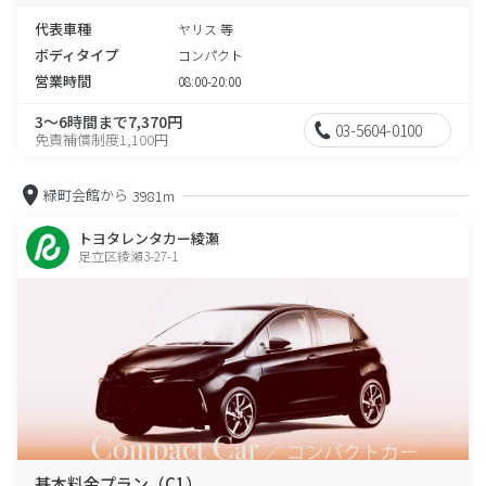
代表車種
ヤリス 等
ボディタイプ
コンパクト
営業時間
08:00-20:00
3～6時間まで7,370円
03-5604-0100
免責補償制度1,100円
緑町会館から
3981m
トヨタレンタカー綾瀬
足立区綾瀬3-27-1
基本料金プラン（C1）