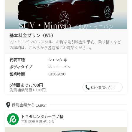
基本料金プラン（W1）
RV・ミニバンのレンタル、お得な割引料金や予約、乗り捨てなど
の詳細は、こちらから各店舗にお電話ください。
代表車種
シエンタ 等
ボディタイプ
RV・ミニバン
営業時間
08:00-20:00
6時間まで7,700円
03-3870-5411
免責補償制度1,100円
緑町会館から
1680m
トヨタレンタカー三ノ輪
荒川区東日暮里1-2-8