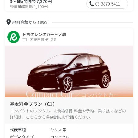
3～6時間まで7,370円
03-3870-5411
免責補償制度1,100円
緑町会館から
1680m
トヨタレンタカー三ノ輪
荒川区東日暮里1-2-8
基本料金プラン（C1）
コンパクトのレンタル、お得な割引料金や予約、乗り捨てなどの
詳細は、こちらから各店舗にお電話ください。
代表車種
ヤリス 等
ボディタイプ
コンパクト