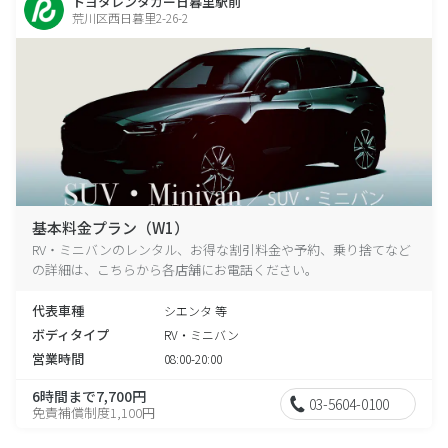
トヨタレンタカー日暮里駅前
荒川区西日暮里2-26-2
基本料金プラン（W1）
RV・ミニバンのレンタル、お得な割引料金や予約、乗り捨てなど
の詳細は、こちらから各店舗にお電話ください。
代表車種
シエンタ 等
ボディタイプ
RV・ミニバン
営業時間
08:00-20:00
6時間まで7,700円
03-5604-0100
免責補償制度1,100円