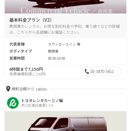
基本料金プラン（V2）
商用車のレンタル、お得な割引料金や予約、乗り捨てなどの詳細
は、こちらから各店舗にお電話ください。
代表車種
タウンエースバン 等
ボディタイプ
商用車
営業時間
08:00-20:00
6時間まで7,150円
03-3870-5411
免責補償制度1,100円
緑町会館から
1680m
トヨタレンタカー三ノ輪
荒川区東日暮里1-2-8