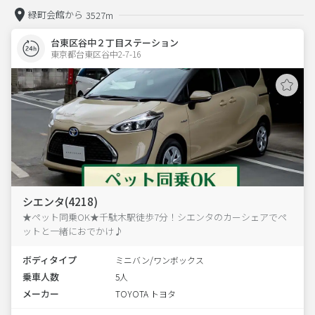
緑町会館から
3527m
台東区谷中２丁目ステーション
東京都台東区谷中2-7-16  
シエンタ(4218)
★ペット同乗OK★千駄木駅徒歩7分！シエンタのカーシェアでペ
ットと一緒におでかけ♪
ボディタイプ
ミニバン/ワンボックス
乗車人数
5人
メーカー
TOYOTA トヨタ