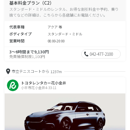
基本料金プラン（C2）
スタンダード・ミドルのレンタル、お得な割引料金や予約、乗り
捨てなどの詳細は、こちらから各店舗にお電話ください。
代表車種
アクア 等
ボディタイプ
スタンダード・ミドル
営業時間
08:00-20:00
3～6時間まで9,130円
042-477-2100
免責補償制度1,100円
市立テニスコートから
1237m
トヨタレンタカー花小金井
小平市花小金井4-33-11