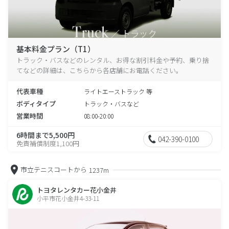
基本料金プラン（T1）
トラック・バスなどのレンタル、お得な割引料金や予約、乗り捨
てなどの詳細は、こちらから各店舗にお電話ください。
代表車種
ライトエーストラック 等
ボディタイプ
トラック・バスなど
営業時間
08:00-20:00
6時間まで5,500円
042-390-0100
免責補償制度1,100円
市立テニスコートから
1237m
トヨタレンタカー花小金井
小平市花小金井4-33-11