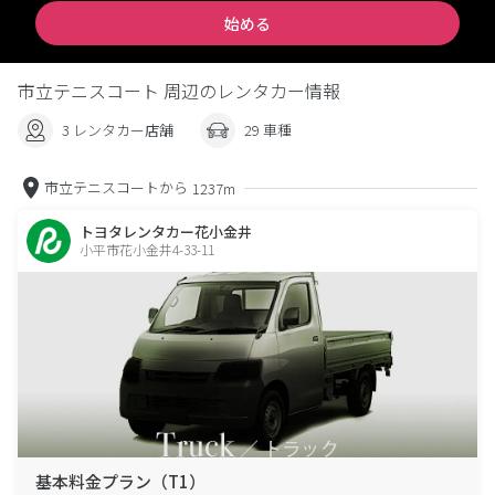
始める
市立テニスコート 周辺のレンタカー情報
3 レンタカー店舗
29 車種
市立テニスコートから
1237m
トヨタレンタカー花小金井
小平市花小金井4-33-11
基本料金プラン（T1）