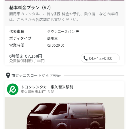
基本料金プラン（V2）
商用車のレンタル、お得な割引料金や予約、乗り捨てなどの詳細
は、こちらから各店舗にお電話ください。
代表車種
タウンエースバン 等
ボディタイプ
商用車
営業時間
08:00-20:00
6時間まで7,150円
042-465-0100
免責補償制度1,100円
市立テニスコートから
2759m
トヨタレンタカー東久留米駅前
東久留米市本町1-3-18