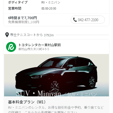
ボディタイプ
RV・ミニバン
営業時間
08:00-20:00
6時間まで7,700円
042-477-2100
免責補償制度1,100円
市立テニスコートから
3792m
トヨタレンタカー東村山駅前
東村山市久米川町4-9-5
基本料金プラン（W1）
RV・ミニバンのレンタル、お得な割引料金や予約、乗り捨てなど
の詳細は、こちらから各店舗にお電話ください。