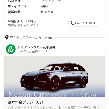
代表車種
プロボックス 等
ボディタイプ
商用車
営業時間
08:00-20:00
6時間まで6,600円
042-390-0100
免責補償制度1,100円
市立テニスコートから
1237m
トヨタレンタカー花小金井
小平市花小金井4-33-11
基本料金プラン（C2）
スタンダード・ミドルのレンタル、お得な割引料金や予約、乗り