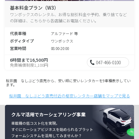
基本料金プラン（W3）
ワンボックスのレンタル、お得な割引料金や予約、乗り捨てなど
の詳細は、こちらから各店舗にお電話ください。
代表車種
アルファード 等
ボディタイプ
ワンボックス
営業時間
08:00-20:00
6時間まで16,500円
047-466-0100
免責補償制度1,100円
桜井園 なしぶどう直売から、安い順に安いレンタカーを9車種表示してい
ます。
桜井園 なしぶどう直売付近の格安レンタカー店舗をマップで見る
クルマ活用でカーシェアリング事業
車載機の低コスト化を実現。
すぐにカーシェアビジネスを始められるプラット
フォームシステムを活用してみませんか？