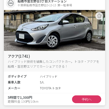
船橋市習志野台3丁目ステーション
千葉県船橋市習志野台3-13-13  第一駐車場
アクア(1741)
ハイブリッド技術を結集したコンパクトカー。トヨタ・アクアを
船橋・習志野エリアでカーシェアできる！
ボディタイプ
ハイブリッド
乗車人数
5人
メーカー
TOYOTA トヨタ
5時間で1,300円
予約へ
距離料金 130円/10km