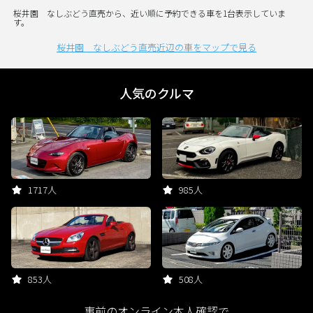
桜井園 なしぶどう直売から、近い順に予約できる車を1台表示していま
す。
桜井園 なしぶどう直売近辺の車をマップで見る
人気のクルマ
1717人
985人
853人
508人
事前のオンライン本人確認で