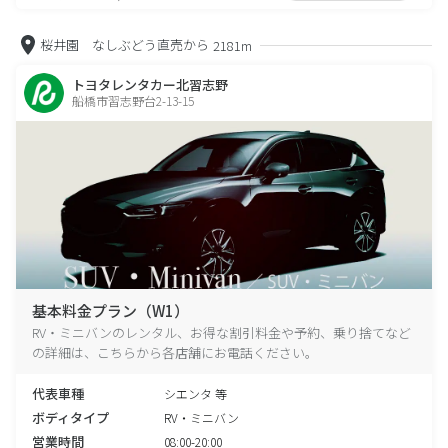
桜井園 なしぶどう直売から
2181m
トヨタレンタカー北習志野
船橋市習志野台2-13-15
基本料金プラン（W1）
RV・ミニバンのレンタル、お得な割引料金や予約、乗り捨てなど
の詳細は、こちらから各店舗にお電話ください。
代表車種
シエンタ 等
ボディタイプ
RV・ミニバン
営業時間
08:00-20:00