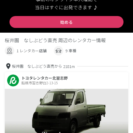
当日はすぐに出発できます ♪
始める
桜井園 なしぶどう直売 周辺のレンタカー情報
1 レンタカー店舗
9 車種
桜井園 なしぶどう直売から
2181m
トヨタレンタカー北習志野
船橋市習志野台2-13-15