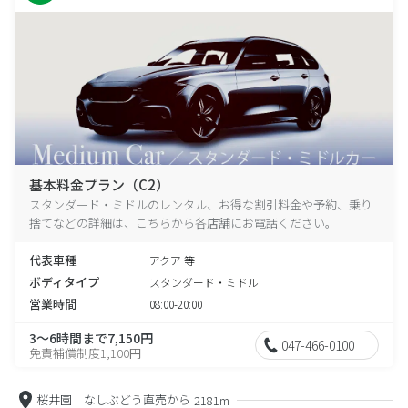
基本料金プラン（C2）
スタンダード・ミドルのレンタル、お得な割引料金や予約、乗り
捨てなどの詳細は、こちらから各店舗にお電話ください。
代表車種
アクア 等
ボディタイプ
スタンダード・ミドル
営業時間
08:00-20:00
3～6時間まで7,150円
047-466-0100
免責補償制度1,100円
桜井園 なしぶどう直売から
2181m