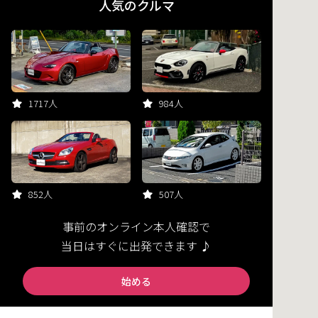
人気のクルマ
1717人
984人
852人
507人
事前のオンライン本人確認で
当日はすぐに出発できます ♪
始める