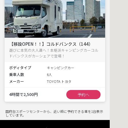
【移設OPEN！！】コルドバンクス（144）
遊びに本気の大人達へ！本格派キャンピングカーコル
ドバンクスがカーシェアで登場！
ボディタイプ
キャンピングカー
乗車人数
6人
メーカー
TOYOTA トヨタ
4時間で2,500円
予約へ
国府台スポーツセンターから、近い順に予約できる車を1台表示
しています。