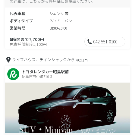
の詳細は、こちらから各店舗にお電話ください。
代表車種
シエンタ 等
ボディタイプ
RV・ミニバン
営業時間
08:00-20:00
6時間まで7,700円
042-551-0100
免責補償制度1,100円
ライブハウス．チキンシャックから
4091m
トヨタレンタカー昭島駅前
昭島市田中町610-3