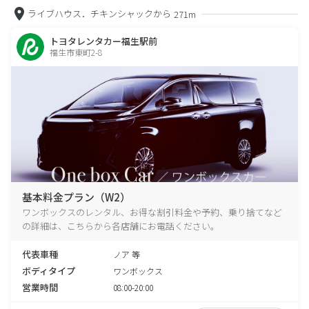
ライブハウス．チキンシャックから
271m
トヨタレンタカー福生駅前
福生市東町2-8
基本料金プラン（W2）
ワンボックスのレンタル、お得な割引料金や予約、乗り捨てなど
の詳細は、こちらから各店舗にお電話ください。
代表車種
ノア 等
ボディタイプ
ワンボックス
営業時間
08:00-20:00