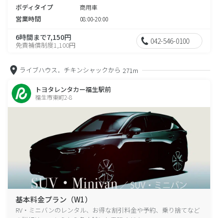
ボディタイプ
商用車
営業時間
08:00-20:00
6時間まで7,150円
042-546-0100
免責補償制度1,100円
ライブハウス．チキンシャックから
271m
トヨタレンタカー福生駅前
福生市東町2-8
基本料金プラン（W1）
RV・ミニバンのレンタル、お得な割引料金や予約、乗り捨てなど