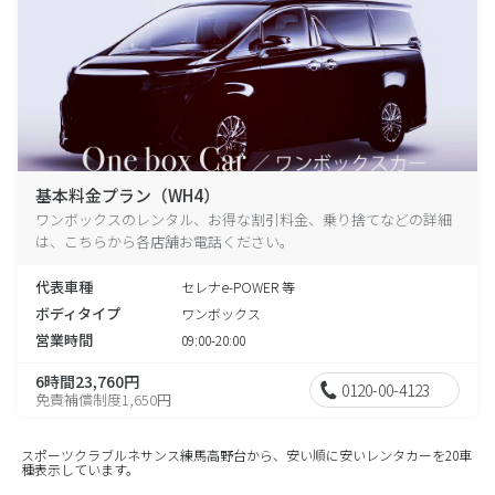
基本料金プラン（WH4）
ワンボックスのレンタル、お得な割引料金、乗り捨てなどの詳細
は、こちらから各店舗お電話ください。
代表車種
セレナe-POWER 等
ボディタイプ
ワンボックス
営業時間
09:00-20:00
6時間23,760円
0120-00-4123
免責補償制度1,650円
スポーツクラブルネサンス練馬高野台から、安い順に安いレンタカーを20車
種表示しています。