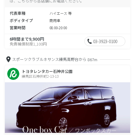
は、こちらから各店舗にお電話ください。
代表車種
ハイエース 等
ボディタイプ
商用車
営業時間
08:00-20:00
6時間まで9,900円
03-3923-0100
免責補償制度1,100円
スポーツクラブルネサンス練馬高野台から
867m
トヨタレンタカー石神井公園
練馬区石神井町2-13-13