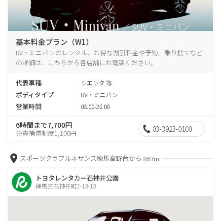
基本料金プラン（W1）
RV・ミニバンのレンタル、お得な割引料金や予約、乗り捨てなど
の詳細は、こちらから各店舗にお電話ください。
代表車種
シエンタ 等
ボディタイプ
RV・ミニバン
営業時間
08:00-20:00
6時間まで7,700円
03-3923-0100
免責補償制度1,100円
スポーツクラブルネサンス練馬高野台から
867m
トヨタレンタカー石神井公園
練馬区石神井町2-13-13