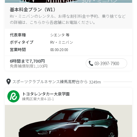
基本料金プラン（W1）
RV・ミニバンのレンタル、お得な割引料金や予約、乗り捨てなど
の詳細は、こちらから各店舗にお電話ください。
代表車種
シエンタ 等
ボディタイプ
RV・ミニバン
営業時間
08:00-20:00
6時間まで7,700円
03-3997-7900
免責補償制度1,100円
スポーツクラブルネサンス練馬高野台から
3249m
トヨタレンタカー大泉学園
練馬区東大泉4-18-1