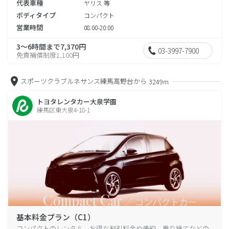
代表車種
ヤリス 等
ボディタイプ
コンパクト
営業時間
08:00-20:00
3～6時間まで7,370円
03-3997-7900
免責補償制度1,100円
スポーツクラブルネサンス練馬高野台から
3249m
トヨタレンタカー大泉学園
練馬区東大泉4-18-1
基本料金プラン（C1）
コンパクトのレンタル、お得な割引料金や予約、乗り捨てなどの