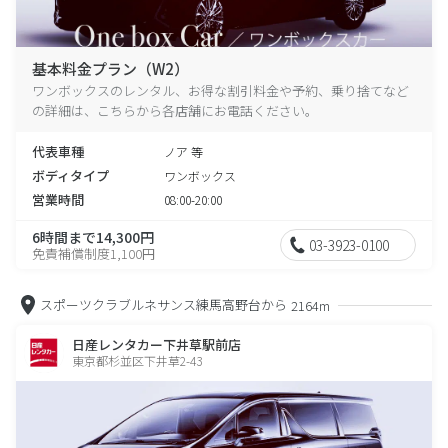
基本料金プラン（W2）
ワンボックスのレンタル、お得な割引料金や予約、乗り捨てなど
の詳細は、こちらから各店舗にお電話ください。
代表車種
ノア 等
ボディタイプ
ワンボックス
営業時間
08:00-20:00
6時間まで14,300円
03-3923-0100
免責補償制度1,100円
スポーツクラブルネサンス練馬高野台から
2164m
日産レンタカー下井草駅前店
東京都杉並区下井草2-43