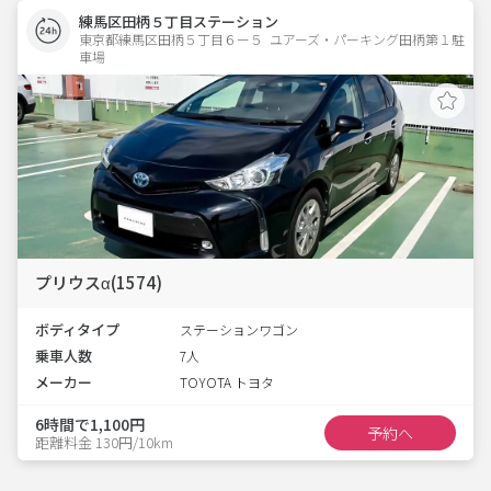
練馬区田柄５丁目ステーション
東京都練馬区田柄５丁目６ー５  ユアーズ・パーキング田柄第１駐
車場
プリウスα(1574)
ボディタイプ
ステーションワゴン
乗車人数
7人
メーカー
TOYOTA トヨタ
6時間で1,100円
予約へ
距離料金 130円/10km