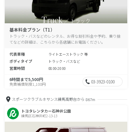
基本料金プラン（T1）
トラック・バスなどのレンタル、お得な割引料金や予約、乗り捨
てなどの詳細は、こちらから各店舗にお電話ください。
代表車種
ライトエーストラック 等
ボディタイプ
トラック・バスなど
営業時間
08:00-20:00
6時間まで5,500円
03-3923-0100
免責補償制度1,100円
スポーツクラブルネサンス練馬高野台から
867m
トヨタレンタカー石神井公園
練馬区石神井町2-13-13