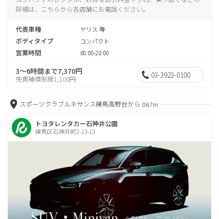
詳細は、こちらから各店舗にお電話ください。
代表車種
ヤリス 等
ボディタイプ
コンパクト
営業時間
08:00-20:00
3～6時間まで7,370円
03-3923-0100
免責補償制度1,100円
スポーツクラブルネサンス練馬高野台から
867m
トヨタレンタカー石神井公園
練馬区石神井町2-13-13