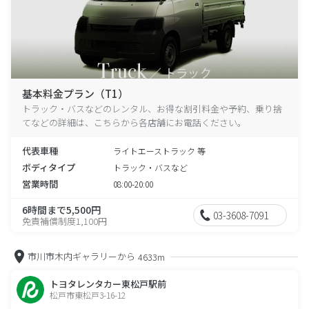
基本料金プラン（T1）
トラック・バスなどのレンタル、お得な割引料金や予約、乗り捨
てなどの詳細は、こちらから各店舗にお電話ください。
代表車種
ライトエーストラック 等
ボディタイプ
トラック・バスなど
営業時間
08:00-20:00
6時間まで5,500円
03-3608-7091
免責補償制度1,100円
市川市木内ギャラリーから
4633m
トヨタレンタカー東松戸駅前
松戸市東松戸3-16-12