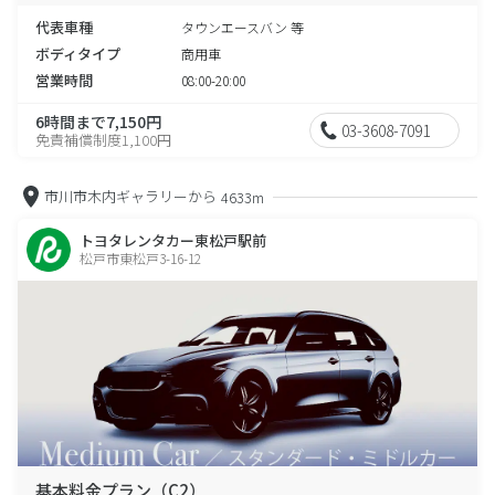
代表車種
タウンエースバン 等
ボディタイプ
商用車
営業時間
08:00-20:00
6時間まで7,150円
03-3608-7091
免責補償制度1,100円
市川市木内ギャラリーから
4633m
トヨタレンタカー東松戸駅前
松戸市東松戸3-16-12
基本料金プラン（C2）