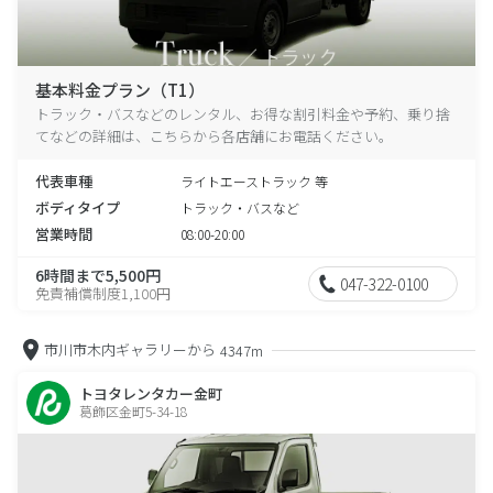
基本料金プラン（T1）
トラック・バスなどのレンタル、お得な割引料金や予約、乗り捨
てなどの詳細は、こちらから各店舗にお電話ください。
代表車種
ライトエーストラック 等
ボディタイプ
トラック・バスなど
営業時間
08:00-20:00
6時間まで5,500円
047-322-0100
免責補償制度1,100円
市川市木内ギャラリーから
4347m
トヨタレンタカー金町
葛飾区金町5-34-18