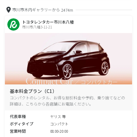
市川市木内ギャラリーから
2474m
トヨタレンタカー市川本八幡
市川市八幡3-11-21
基本料金プラン（C1）
コンパクトのレンタル、お得な割引料金や予約、乗り捨てなどの
詳細は、こちらから各店舗にお電話ください。
代表車種
ヤリス 等
ボディタイプ
コンパクト
営業時間
08:00-20:00