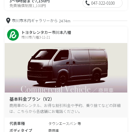
3～6時間まで7,150円
047-322-0100
免責補償制度1,100円
市川市木内ギャラリーから
2474m
トヨタレンタカー市川本八幡
市川市八幡3-11-21
基本料金プラン（V2）
商用車のレンタル、お得な割引料金や予約、乗り捨てなどの詳細
は、こちらから各店舗にお電話ください。
代表車種
タウンエースバン 等
ボディタイプ
商用車