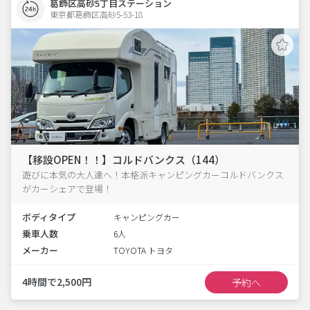
葛飾区高砂5丁目ステーション
東京都葛飾区高砂5-53-18  
【移設OPEN！！】コルドバンクス（144）
遊びに本気の大人達へ！本格派キャンピングカーコルドバンクス
がカーシェアで登場！
ボディタイプ
キャンピングカー
乗車人数
6人
メーカー
TOYOTA トヨタ
4時間で2,500円
予約へ