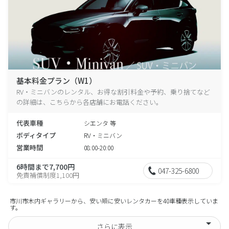
基本料金プラン（W1）
RV・ミニバンのレンタル、お得な割引料金や予約、乗り捨てなど
の詳細は、こちらから各店舗にお電話ください。
代表車種
シエンタ 等
ボディタイプ
RV・ミニバン
営業時間
08:00-20:00
6時間まで7,700円
047-325-6800
免責補償制度1,100円
市川市木内ギャラリーから、安い順に安いレンタカーを40車種表示していま
す。
さらに表示