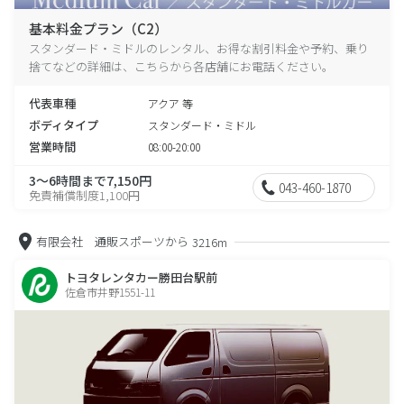
基本料金プラン（C2）
スタンダード・ミドルのレンタル、お得な割引料金や予約、乗り
捨てなどの詳細は、こちらから各店舗にお電話ください。
代表車種
アクア 等
ボディタイプ
スタンダード・ミドル
営業時間
08:00-20:00
3～6時間まで7,150円
043-460-1870
免責補償制度1,100円
有限会社 通販スポーツから
3216m
トヨタレンタカー勝田台駅前
佐倉市井野1551-11