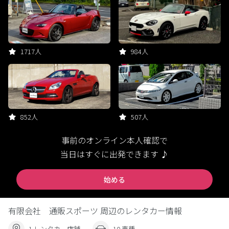
1717人
984人
852人
507人
事前のオンライン本人確認で
当日はすぐに出発できます ♪
始める
有限会社 通販スポーツ 周辺のレンタカー情報
1 レンタカー店舗
10 車種