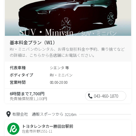
基本料金プラン（W1）
RV・ミニバンのレンタル、お得な割引料金や予約、乗り捨てなど
の詳細は、こちらから各店舗にお電話ください。
代表車種
シエンタ 等
ボディタイプ
RV・ミニバン
営業時間
08:00-20:00
6時間まで7,700円
043-460-1870
免責補償制度1,100円
有限会社 通販スポーツから
3216m
トヨタレンタカー勝田台駅前
佐倉市井野1551-11