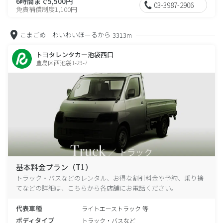
6時間まで5,500円
03-3987-2906
免責補償制度1,100円
こまごめ わいわいほーるから
3313m
トヨタレンタカー池袋西口
豊島区西池袋1-29-7
基本料金プラン（T1）
トラック・バスなどのレンタル、お得な割引料金や予約、乗り捨
てなどの詳細は、こちらから各店舗にお電話ください。
代表車種
ライトエーストラック 等
ボディタイプ
トラック・バスなど