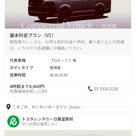
基本料金プラン（V1）
商用車のレンタル、お得な割引料金や予約、乗り捨てなどの詳細
は、こちらから各店舗にお電話ください。
代表車種
プロボックス 等
ボディタイプ
商用車
営業時間
08:00-20:00
6時間まで6,600円
03-3916-0136
免責補償制度1,100円
こまごめ わいわいほーるから
2434m
トヨタレンタカー日暮里駅前
荒川区西日暮里2-26-2