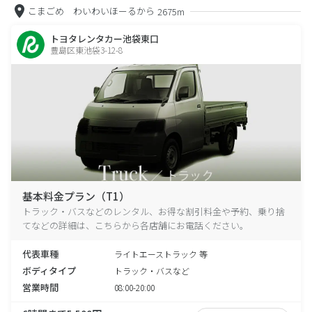
こまごめ わいわいほーるから
2675m
トヨタレンタカー池袋東口
豊島区東池袋3-12-8
基本料金プラン（T1）
トラック・バスなどのレンタル、お得な割引料金や予約、乗り捨
てなどの詳細は、こちらから各店舗にお電話ください。
代表車種
ライトエーストラック 等
ボディタイプ
トラック・バスなど
営業時間
08:00-20:00