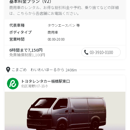
基本料金プラン（V2）
商用車のレンタル、お得な割引料金や予約、乗り捨てなどの詳細
は、こちらから各店舗にお電話ください。
代表車種
タウンエースバン 等
ボディタイプ
商用車
営業時間
08:00-20:00
6時間まで7,150円
03-3910-0100
免責補償制度1,100円
こまごめ わいわいほーるから
2406m
トヨタレンタカー板橋駅東口
北区滝野川7-18-9