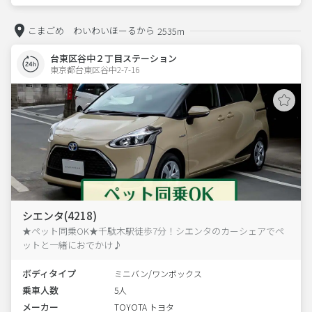
こまごめ わいわいほーるから
2535m
台東区谷中２丁目ステーション
東京都台東区谷中2-7-16  
シエンタ(4218)
★ペット同乗OK★千駄木駅徒歩7分！シエンタのカーシェアでペ
ットと一緒におでかけ♪
ボディタイプ
ミニバン/ワンボックス
乗車人数
5人
メーカー
TOYOTA トヨタ