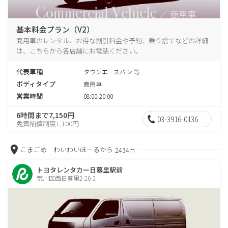
基本料金プラン（V2）
商用車のレンタル、お得な割引料金や予約、乗り捨てなどの詳細
は、こちらから各店舗にお電話ください。
代表車種
タウンエースバン 等
ボディタイプ
商用車
営業時間
08:00-20:00
6時間まで7,150円
03-3916-0136
免責補償制度1,100円
こまごめ わいわいほーるから
2434m
トヨタレンタカー日暮里駅前
荒川区西日暮里2-26-2