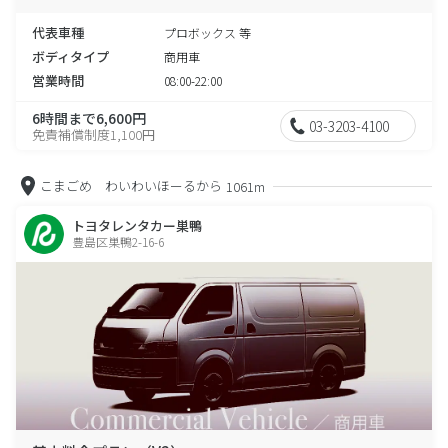
代表車種
プロボックス 等
ボディタイプ
商用車
営業時間
08:00-22:00
6時間まで6,600円
03-3203-4100
免責補償制度1,100円
こまごめ わいわいほーるから
1061m
トヨタレンタカー巣鴨
豊島区巣鴨2-16-6