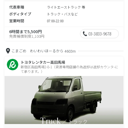
代表車種
ライトエーストラック 等
ボディタイプ
トラック・バスなど
営業時間
07:00-22:00
6時間まで5,500円
03-3833-9678
免責補償制度1,100円
こまごめ わいわいほーるから
4603m
トヨタレンタカー高田馬場
新宿区高田馬場2-8-1（貸渡専用店舗の為返却は返却カウンタ-に
て承ります。）