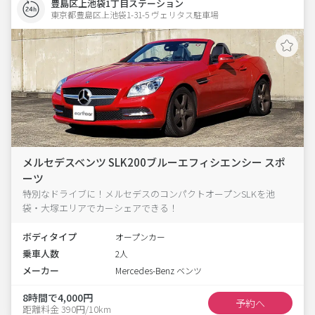
豊島区上池袋1丁目ステーション
東京都豊島区上池袋1-31-5 ヴェリタス駐車場 
メルセデスベンツ SLK200ブルーエフィシエンシー スポ
ーツ
特別なドライブに！メルセデスのコンパクトオープンSLKを池
袋・大塚エリアでカーシェアできる！
ボディタイプ
オープンカー
乗車人数
2人
メーカー
Mercedes-Benz ベンツ
8時間で4,000円
予約へ
距離料金 390円/10km