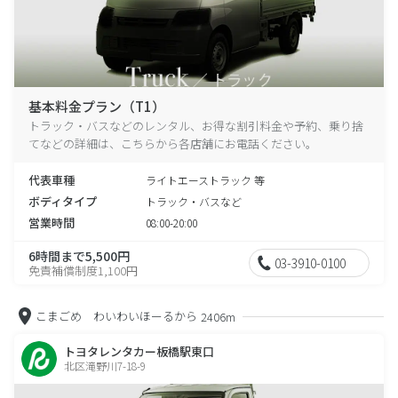
基本料金プラン（T1）
トラック・バスなどのレンタル、お得な割引料金や予約、乗り捨
てなどの詳細は、こちらから各店舗にお電話ください。
代表車種
ライトエーストラック 等
ボディタイプ
トラック・バスなど
営業時間
08:00-20:00
6時間まで5,500円
03-3910-0100
免責補償制度1,100円
こまごめ わいわいほーるから
2406m
トヨタレンタカー板橋駅東口
北区滝野川7-18-9