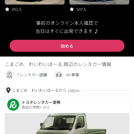
852人
507人
事前のオンライン本人確認で
当日はすぐに出発できます ♪
始める
こまごめ わいわいほーる 周辺のレンタカー情報
7 レンタカー店舗
40 車種
こまごめ わいわいほーるから
1061m
トヨタレンタカー巣鴨
豊島区巣鴨2-16-6