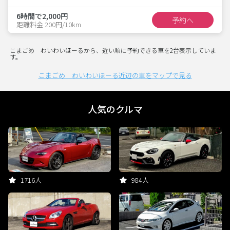
6時間で2,000円
予約へ
距離料金 200円/10km
こまごめ わいわいほーるから、近い順に予約できる車を2台表示していま
す。
こまごめ わいわいほーる近辺の車をマップで見る
人気のクルマ
1716人
984人