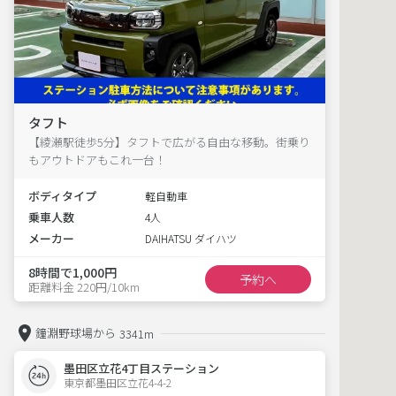
タフト
【綾瀬駅徒歩5分】タフトで広がる自由な移動。街乗り
もアウトドアもこれ一台！
ボディタイプ
軽自動車
乗車人数
4人
メーカー
DAIHATSU ダイハツ
8時間で1,000円
予約へ
距離料金 220円/10km
鐘淵野球場から
3341m
墨田区立花4丁目ステーション
東京都墨田区立花4-4-2  