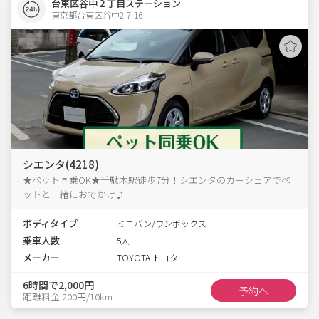
台東区谷中２丁目ステーション
東京都台東区谷中2-7-16  
シエンタ(4218)
★ペット同乗OK★千駄木駅徒歩7分！シエンタのカーシェアでペ
ットと一緒におでかけ♪
ボディタイプ
ミニバン/ワンボックス
乗車人数
5人
メーカー
TOYOTA トヨタ
6時間で2,000円
予約へ
距離料金 200円/10km