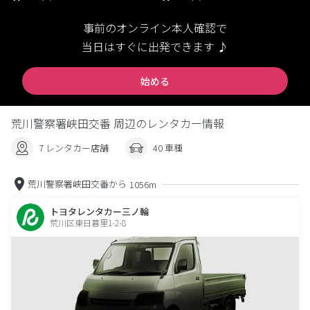
事前のオンライン本人確認で
当日はすぐに出発できます ♪
始める
荒川警察署峡田交番 周辺のレンタカー情報
7 レンタカー店舗
40 車種
荒川警察署峡田交番から
1056m
トヨタレンタカー三ノ輪
荒川区東日暮里1-2-8