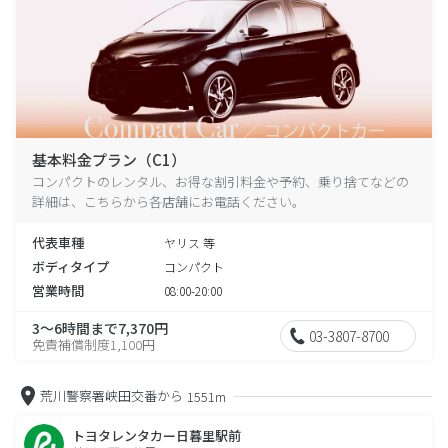
基本料金プラン（C1）
コンパクトのレンタル、お得な割引料金や予約、乗り捨てなどの
詳細は、こちらから各店舗にお電話ください。
代表車種
ヤリス 等
ボディタイプ
コンパクト
営業時間
08:00-20:00
3～6時間まで7,370円
03-3807-8700
免責補償制度1,100円
荒川警察署峡田交番から
1551m
トヨタレンタカー日暮里駅前