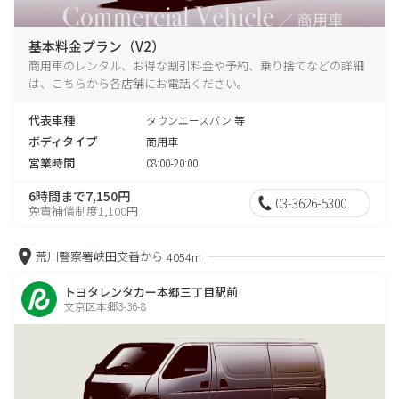
基本料金プラン（V2）
商用車のレンタル、お得な割引料金や予約、乗り捨てなどの詳細
は、こちらから各店舗にお電話ください。
代表車種
タウンエースバン 等
ボディタイプ
商用車
営業時間
08:00-20:00
6時間まで7,150円
03-3626-5300
免責補償制度1,100円
荒川警察署峡田交番から
4054m
トヨタレンタカー本郷三丁目駅前
文京区本郷3-36-8