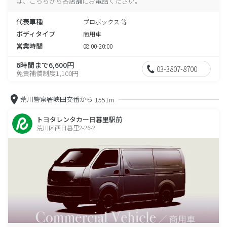
は、こちらから各店舗にお電話ください。
代表車種
プロボックス 等
ボディタイプ
商用車
営業時間
08:00-20:00
6時間まで6,600円
03-3807-8700
免責補償制度1,100円
荒川警察署峡田交番から
1551m
トヨタレンタカー日暮里駅前
荒川区西日暮里2-26-2