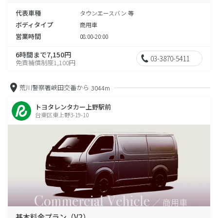
代表車種
タウンエースバン 等
ボディタイプ
商用車
営業時間
08:00-20:00
6時間まで7,150円
03-3870-5411
免責補償制度1,100円
荒川警察署峡田交番から
3044m
トヨタレンタカー上野駅前
台東区東上野3-19-10
基本料金プラン（V2）