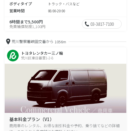
ボディタイプ
トラック・バスなど
営業時間
08:00-20:00
6時間まで5,500円
03-3817-7100
免責補償制度1,100円
荒川警察署峡田交番から
1056m
トヨタレンタカー三ノ輪
荒川区東日暮里1-2-8
基本料金プラン（V1）
商用車のレンタル、お得な割引料金や予約、乗り捨てなどの詳細