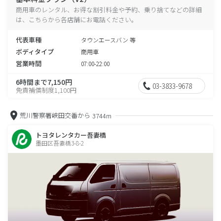
商用車のレンタル、お得な割引料金や予約、乗り捨てなどの詳細
は、こちらから各店舗にお電話ください。
代表車種
タウンエースバン 等
ボディタイプ
商用車
営業時間
07:00-22:00
6時間まで7,150円
03-3833-9678
免責補償制度1,100円
荒川警察署峡田交番から
3744m
トヨタレンタカー吾妻橋
墨田区吾妻橋3-8-2