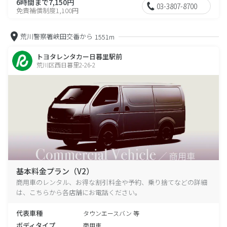
6時間まで7,150円
03-3807-8700
免責補償制度1,100円
荒川警察署峡田交番から
1551m
トヨタレンタカー日暮里駅前
荒川区西日暮里2-26-2
基本料金プラン（V2）
商用車のレンタル、お得な割引料金や予約、乗り捨てなどの詳細
は、こちらから各店舗にお電話ください。
代表車種
タウンエースバン 等
ボディタイプ
商用車