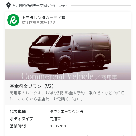
荒川警察署峡田交番から
1056m
トヨタレンタカー三ノ輪
荒川区東日暮里1-2-8
基本料金プラン（V2）
商用車のレンタル、お得な割引料金や予約、乗り捨てなどの詳細
は、こちらから各店舗にお電話ください。
代表車種
タウンエースバン 等
ボディタイプ
商用車
営業時間
08:00-20:00