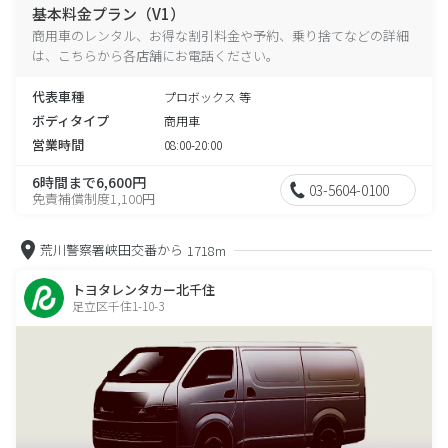
基本料金プラン（V1）
商用車のレンタル、お得な割引料金や予約、乗り捨てなどの詳細
は、こちらから各店舗にお電話ください。
代表車種
プロボックス 等
ボディタイプ
商用車
営業時間
08:00-20:00
6時間まで6,600円
03-5604-0100
免責補償制度1,100円
荒川警察署峡田交番から
1718m
トヨタレンタカー北千住
足立区千住1-10-3