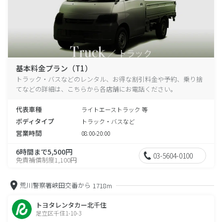
基本料金プラン（T1）
トラック・バスなどのレンタル、お得な割引料金や予約、乗り捨
てなどの詳細は、こちらから各店舗にお電話ください。
代表車種
ライトエーストラック 等
ボディタイプ
トラック・バスなど
営業時間
08:00-20:00
6時間まで5,500円
03-5604-0100
免責補償制度1,100円
荒川警察署峡田交番から
1718m
トヨタレンタカー北千住
足立区千住1-10-3