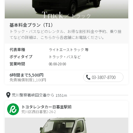
基本料金プラン（T1）
トラック・バスなどのレンタル、お得な割引料金や予約、乗り捨
てなどの詳細は、こちらから各店舗にお電話ください。
代表車種
ライトエーストラック 等
ボディタイプ
トラック・バスなど
営業時間
08:00-20:00
6時間まで5,500円
03-3807-8700
免責補償制度1,100円
荒川警察署峡田交番から
1551m
トヨタレンタカー日暮里駅前
荒川区西日暮里2-26-2