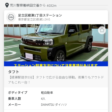
荒川警察署峡田交番から
4032m
足立区綾瀬1丁目ステーション
東京都足立区綾瀬1-24-8  
タフト
【綾瀬駅徒歩5分】タフトで広がる自由な移動。街乗りもアウトド
アもこれ一台！
ボディタイプ
軽自動車
乗車人数
4人
メーカー
DAIHATSU ダイハツ