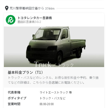
荒川警察署峡田交番から
3744m
トヨタレンタカー吾妻橋
墨田区吾妻橋3-8-2
基本料金プラン（T1）
トラック・バスなどのレンタル、お得な割引料金や予約、乗り捨
てなどの詳細は、こちらから各店舗にお電話ください。
代表車種
ライトエーストラック 等
ボディタイプ
トラック・バスなど
営業時間
08:00-20:00