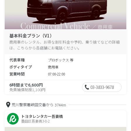
基本料金プラン（V1）
商用車のレンタル、お得な割引料金や予約、乗り捨てなどの詳細
は、こちらから各店舗にお電話ください。
代表車種
プロボックス 等
ボディタイプ
商用車
営業時間
07:00-22:00
6時間まで6,600円
03-3833-9678
免責補償制度1,100円
荒川警察署峡田交番から
3744m
トヨタレンタカー吾妻橋
墨田区吾妻橋3-8-2