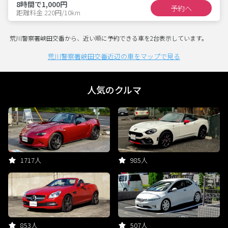
8時間で1,000円
予約へ
距離料金 220円/10km
荒川警察署峡田交番から、近い順に予約できる車を2台表示しています。
荒川警察署峡田交番近辺の車をマップで見る
人気のクルマ
1717人
985人
853人
507人