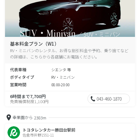
基本料金プラン（W1）
RV・ミニバンのレンタル、お得な割引料金や予約、乗り捨てなど
の詳細は、こちらから各店舗にお電話ください。
代表車種
シエンタ 等
ボディタイプ
RV・ミニバン
営業時間
08:00-20:00
6時間まで7,700円
043-460-1870
免責補償制度1,100円
幸果園から
2383m
トヨタレンタカー勝田台駅前
佐倉市井野1551-11