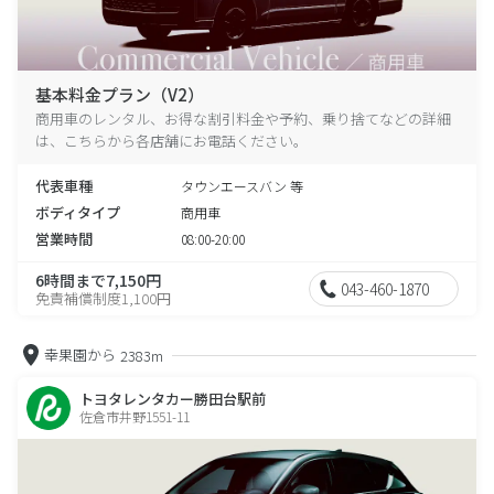
基本料金プラン（V2）
商用車のレンタル、お得な割引料金や予約、乗り捨てなどの詳細
は、こちらから各店舗にお電話ください。
代表車種
タウンエースバン 等
ボディタイプ
商用車
営業時間
08:00-20:00
6時間まで7,150円
043-460-1870
免責補償制度1,100円
幸果園から
2383m
トヨタレンタカー勝田台駅前
佐倉市井野1551-11