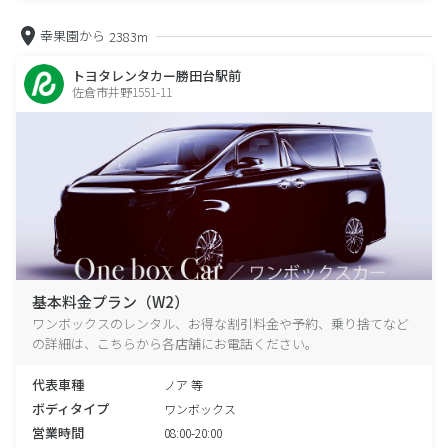
幸果園から
2383m
トヨタレンタカー勝田台駅前
佐倉市井野1551-11
基本料金プラン（W2）
ワンボックスのレンタル、お得な割引料金や予約、乗り捨てなど
の詳細は、こちらから各店舗にお電話ください。
代表車種
ノア 等
ボディタイプ
ワンボックス
営業時間
08:00-20:00