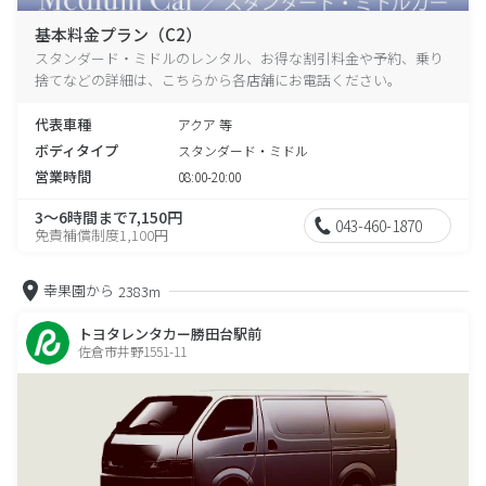
基本料金プラン（C2）
スタンダード・ミドルのレンタル、お得な割引料金や予約、乗り
捨てなどの詳細は、こちらから各店舗にお電話ください。
代表車種
アクア 等
ボディタイプ
スタンダード・ミドル
営業時間
08:00-20:00
3～6時間まで7,150円
043-460-1870
免責補償制度1,100円
幸果園から
2383m
トヨタレンタカー勝田台駅前
佐倉市井野1551-11