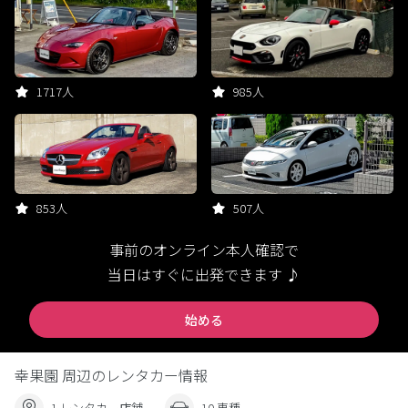
1717人
985人
853人
507人
事前のオンライン本人確認で
当日はすぐに出発できます ♪
始める
幸果園 周辺のレンタカー情報
1 レンタカー店舗
10 車種