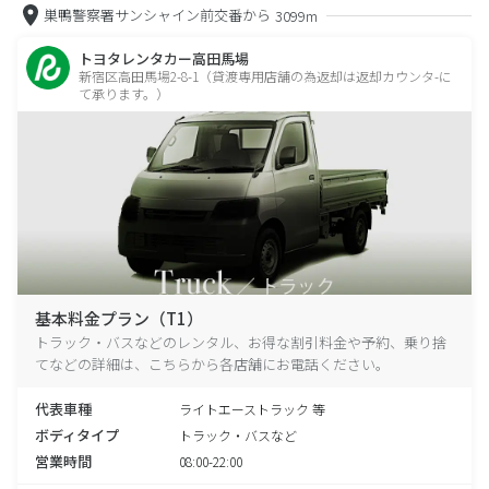
巣鴨警察署サンシャイン前交番から
3099m
トヨタレンタカー高田馬場
新宿区高田馬場2-8-1（貸渡専用店舗の為返却は返却カウンタ-に
て承ります。）
基本料金プラン（T1）
トラック・バスなどのレンタル、お得な割引料金や予約、乗り捨
てなどの詳細は、こちらから各店舗にお電話ください。
代表車種
ライトエーストラック 等
ボディタイプ
トラック・バスなど
営業時間
08:00-22:00