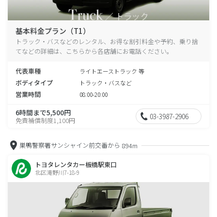
基本料金プラン（T1）
トラック・バスなどのレンタル、お得な割引料金や予約、乗り捨
てなどの詳細は、こちらから各店舗にお電話ください。
代表車種
ライトエーストラック 等
ボディタイプ
トラック・バスなど
営業時間
08:00-20:00
6時間まで5,500円
03-3987-2906
免責補償制度1,100円
巣鴨警察署サンシャイン前交番から
894m
トヨタレンタカー板橋駅東口
北区滝野川7-18-9