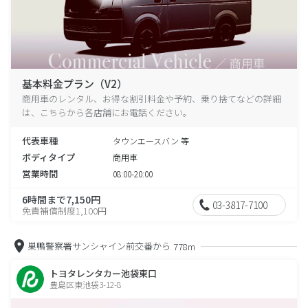
基本料金プラン（V2）
商用車のレンタル、お得な割引料金や予約、乗り捨てなどの詳細
は、こちらから各店舗にお電話ください。
代表車種
タウンエースバン 等
ボディタイプ
商用車
営業時間
08:00-20:00
6時間まで7,150円
03-3817-7100
免責補償制度1,100円
巣鴨警察署サンシャイン前交番から
778m
トヨタレンタカー池袋東口
豊島区東池袋3-12-8