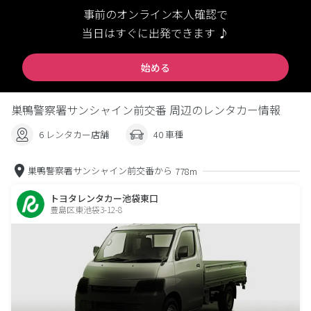
事前のオンライン本人確認で
当日はすぐに出発できます ♪
始める
巣鴨警察署サンシャイン前交番 周辺のレンタカー情報
6 レンタカー店舗
40 車種
巣鴨警察署サンシャイン前交番から
778m
トヨタレンタカー池袋東口
豊島区東池袋3-12-8