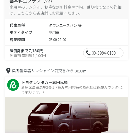
基本料金プラン（V2）
商用車のレンタル、お得な割引料金や予約、乗り捨てなどの詳細
は、こちらから各店舗にお電話ください。
代表車種
タウンエースバン 等
ボディタイプ
商用車
営業時間
07:00-22:00
6時間まで7,150円
03-3984-0100
免責補償制度1,100円
巣鴨警察署サンシャイン前交番から
3099m
トヨタレンタカー高田馬場
新宿区高田馬場2-8-1（貸渡専用店舗の為返却は返却カウンタ-に
て承ります。）