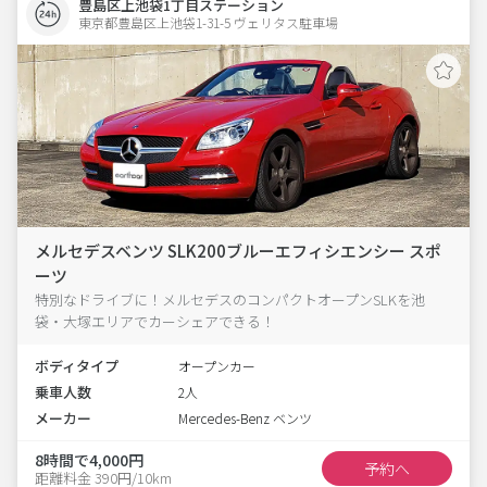
豊島区上池袋1丁目ステーション
東京都豊島区上池袋1-31-5 ヴェリタス駐車場 
メルセデスベンツ SLK200ブルーエフィシエンシー スポ
ーツ
特別なドライブに！メルセデスのコンパクトオープンSLKを池
袋・大塚エリアでカーシェアできる！
ボディタイプ
オープンカー
乗車人数
2人
メーカー
Mercedes-Benz ベンツ
8時間で4,000円
予約へ
距離料金 390円/10km