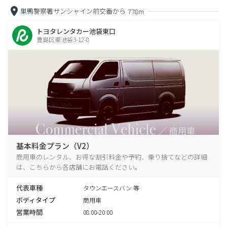
巣鴨警察署サンシャイン前交番から
778m
トヨタレンタカー池袋東口
豊島区東池袋3-12-8
基本料金プラン（V2）
商用車のレンタル、お得な割引料金や予約、乗り捨てなどの詳細
は、こちらから各店舗にお電話ください。
代表車種
タウンエースバン 等
ボディタイプ
商用車
営業時間
08:00-20:00