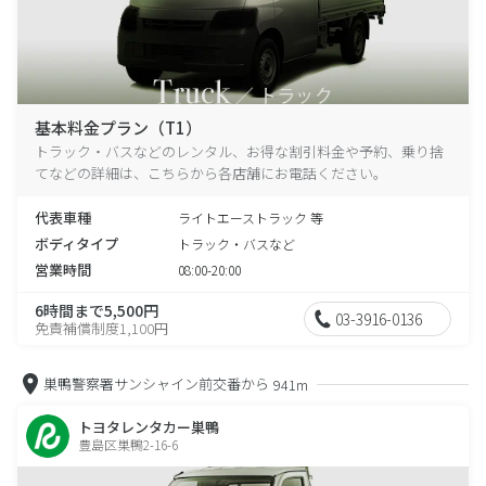
基本料金プラン（T1）
トラック・バスなどのレンタル、お得な割引料金や予約、乗り捨
てなどの詳細は、こちらから各店舗にお電話ください。
代表車種
ライトエーストラック 等
ボディタイプ
トラック・バスなど
営業時間
08:00-20:00
6時間まで5,500円
03-3916-0136
免責補償制度1,100円
巣鴨警察署サンシャイン前交番から
941m
トヨタレンタカー巣鴨
豊島区巣鴨2-16-6