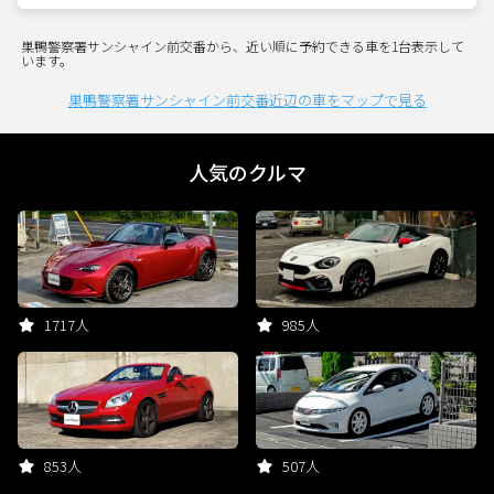
巣鴨警察署サンシャイン前交番から、近い順に予約できる車を1台表示して
います。
巣鴨警察署サンシャイン前交番近辺の車をマップで見る
人気のクルマ
1717人
985人
853人
507人