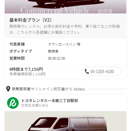
基本料金プラン（V2）
商用車のレンタル、お得な割引料金や予約、乗り捨てなどの詳細
は、こちらから各店舗にお電話ください。
代表車種
タウンエースバン 等
ボディタイプ
商用車
営業時間
08:00-22:00
6時間まで7,150円
03-3203-4100
免責補償制度1,100円
巣鴨警察署サンシャイン前交番から
4596m
トヨタレンタカー本郷三丁目駅前
文京区本郷3-36-8