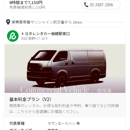
6時間まで7,150円
03-3987-2906
免責補償制度1,100円
巣鴨警察署サンシャイン前交番から
894m
トヨタレンタカー板橋駅東口
北区滝野川7-18-9
基本料金プラン（V2）
商用車のレンタル、お得な割引料金や予約、乗り捨てなどの詳細
は、こちらから各店舗にお電話ください。
代表車種
タウンエースバン 等