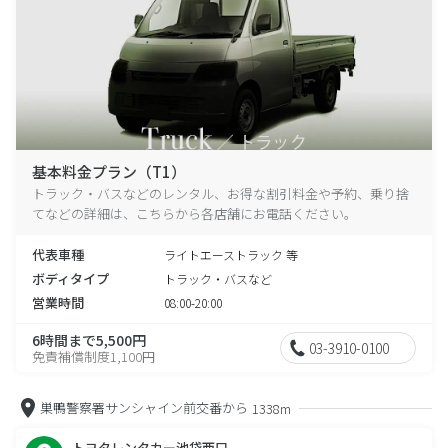
基本料金プラン（T1）
トラック・バスなどのレンタル、お得な割引料金や予約、乗り捨
てなどの詳細は、こちらから各店舗にお電話ください。
代表車種
ライトエーストラック 等
ボディタイプ
トラック・バスなど
営業時間
08:00-20:00
6時間まで5,500円
03-3910-0100
免責補償制度1,100円
巣鴨警察署サンシャイン前交番から
1338m
トヨタレンタカー池袋西口