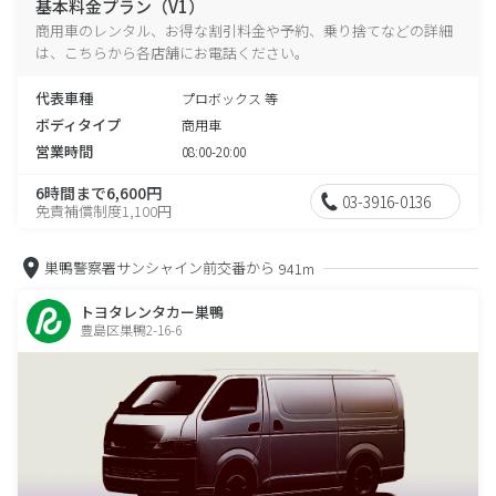
基本料金プラン（V1）
商用車のレンタル、お得な割引料金や予約、乗り捨てなどの詳細
は、こちらから各店舗にお電話ください。
代表車種
プロボックス 等
ボディタイプ
商用車
営業時間
08:00-20:00
6時間まで6,600円
03-3916-0136
免責補償制度1,100円
巣鴨警察署サンシャイン前交番から
941m
トヨタレンタカー巣鴨
豊島区巣鴨2-16-6