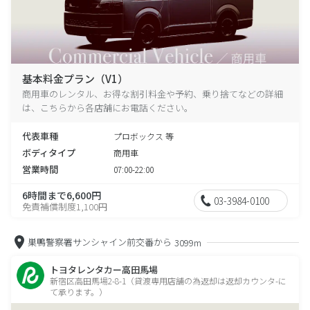
基本料金プラン（V1）
商用車のレンタル、お得な割引料金や予約、乗り捨てなどの詳細
は、こちらから各店舗にお電話ください。
代表車種
プロボックス 等
ボディタイプ
商用車
営業時間
07:00-22:00
6時間まで6,600円
03-3984-0100
免責補償制度1,100円
巣鴨警察署サンシャイン前交番から
3099m
トヨタレンタカー高田馬場
新宿区高田馬場2-8-1（貸渡専用店舗の為返却は返却カウンタ-に
て承ります。）