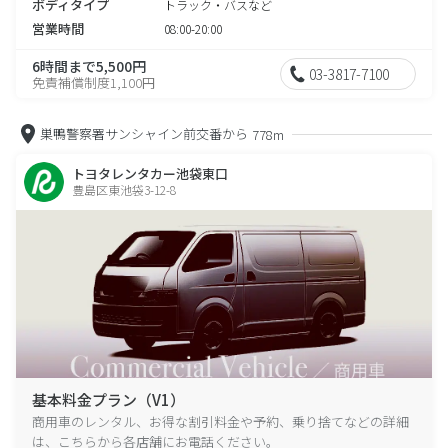
ボディタイプ
トラック・バスなど
営業時間
08:00-20:00
6時間まで5,500円
03-3817-7100
免責補償制度1,100円
巣鴨警察署サンシャイン前交番から
778m
トヨタレンタカー池袋東口
豊島区東池袋3-12-8
基本料金プラン（V1）
商用車のレンタル、お得な割引料金や予約、乗り捨てなどの詳細
は、こちらから各店舗にお電話ください。