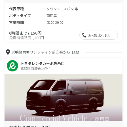
代表車種
タウンエースバン 等
ボディタイプ
商用車
営業時間
08:00-20:00
6時間まで7,150円
03-3910-0100
免責補償制度1,100円
巣鴨警察署サンシャイン前交番から
1338m
トヨタレンタカー池袋西口
豊島区西池袋1-29-7