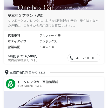
基本料金プラン（W3）
ワンボックスのレンタル、お得な割引料金や予約、乗り捨てなど
の詳細は、こちらから各店舗にお電話ください。
代表車種
アルファード 等
ボディタイプ
ワンボックス
営業時間
08:00-20:00
6時間まで16,500円
047-322-0100
免責補償制度1,100円
三橋作右門梨園から
3315m
トヨタレンタカー西船橋駅前
船橋市印内町584-4