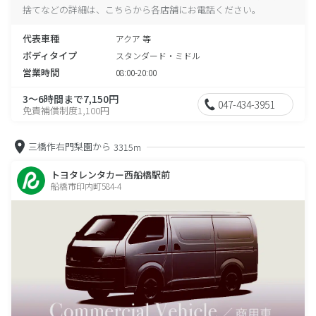
捨てなどの詳細は、こちらから各店舗にお電話ください。
代表車種
アクア 等
ボディタイプ
スタンダード・ミドル
営業時間
08:00-20:00
3～6時間まで7,150円
047-434-3951
免責補償制度1,100円
三橋作右門梨園から
3315m
トヨタレンタカー西船橋駅前
船橋市印内町584-4