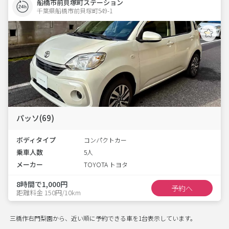
船橋市前貝塚町ステーション
千葉県船橋市前貝塚町549-1  
パッソ(69)
ボディタイプ
コンパクトカー
乗車人数
5人
メーカー
TOYOTA トヨタ
8時間で1,000円
予約へ
距離料金 150円/10km
三橋作右門梨園から、近い順に予約できる車を1台表示しています。