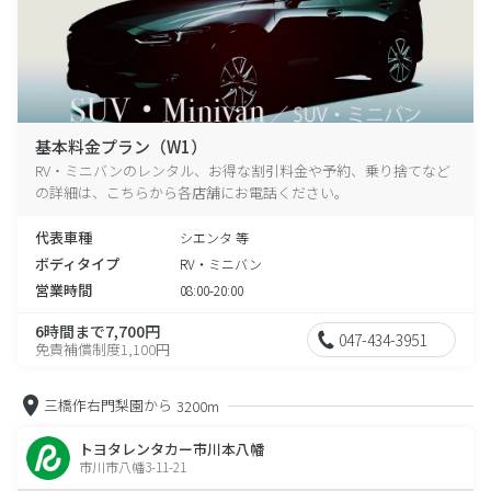
基本料金プラン（W1）
RV・ミニバンのレンタル、お得な割引料金や予約、乗り捨てなど
の詳細は、こちらから各店舗にお電話ください。
代表車種
シエンタ 等
ボディタイプ
RV・ミニバン
営業時間
08:00-20:00
6時間まで7,700円
047-434-3951
免責補償制度1,100円
三橋作右門梨園から
3200m
トヨタレンタカー市川本八幡
市川市八幡3-11-21