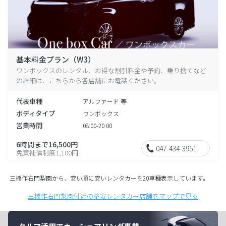
基本料金プラン（W3）
ワンボックスのレンタル、お得な割引料金や予約、乗り捨てなど
の詳細は、こちらから各店舗にお電話ください。
代表車種
アルファード 等
ボディタイプ
ワンボックス
営業時間
08:00-20:00
6時間まで16,500円
047-434-3951
免責補償制度1,100円
三橋作右門梨園から、安い順に安いレンタカーを20車種表示しています。
三橋作右門梨園付近の格安レンタカー店舗をマップで見る