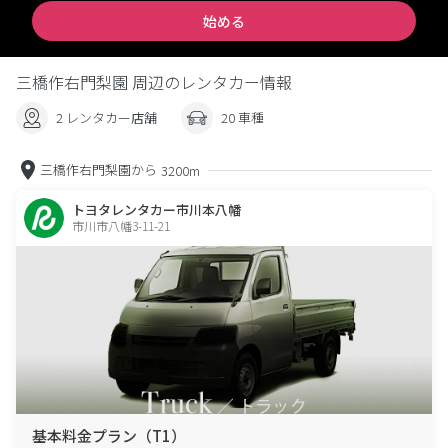
始める
三橋作右門梨園 周辺のレンタカー情報
2 レンタカー店舗
20 車種
三橋作右門梨園から
3200m
トヨタレンタカー市川本八幡
市川市八幡3-11-21
基本料金プラン（T1）