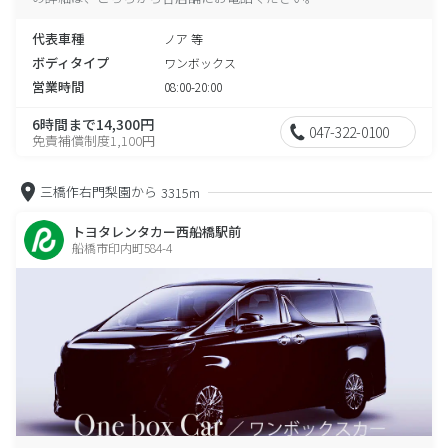
代表車種
ノア 等
ボディタイプ
ワンボックス
営業時間
08:00-20:00
6時間まで14,300円
047-322-0100
免責補償制度1,100円
三橋作右門梨園から
3315m
トヨタレンタカー西船橋駅前
船橋市印内町584-4