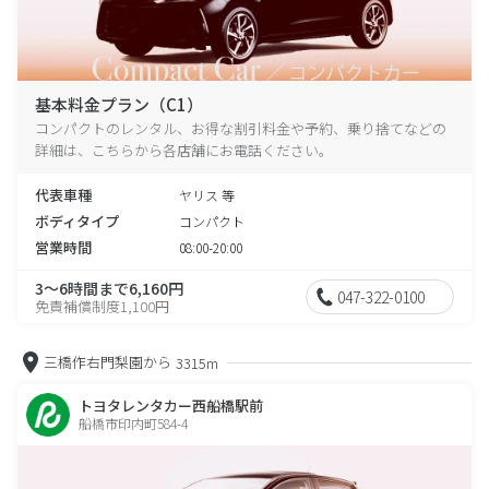
基本料金プラン（C1）
コンパクトのレンタル、お得な割引料金や予約、乗り捨てなどの
詳細は、こちらから各店舗にお電話ください。
代表車種
ヤリス 等
ボディタイプ
コンパクト
営業時間
08:00-20:00
3～6時間まで6,160円
047-322-0100
免責補償制度1,100円
三橋作右門梨園から
3315m
トヨタレンタカー西船橋駅前
船橋市印内町584-4