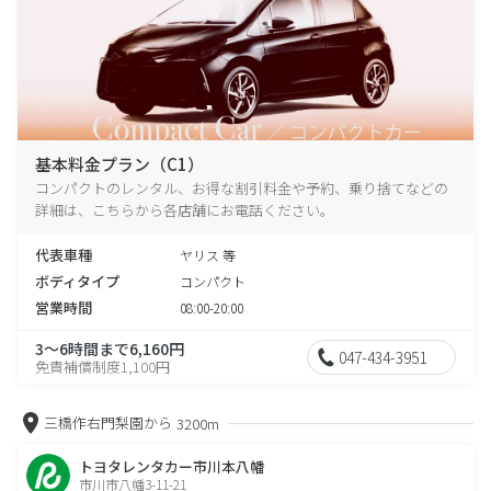
基本料金プラン（C1）
コンパクトのレンタル、お得な割引料金や予約、乗り捨てなどの
詳細は、こちらから各店舗にお電話ください。
代表車種
ヤリス 等
ボディタイプ
コンパクト
営業時間
08:00-20:00
3～6時間まで6,160円
047-434-3951
免責補償制度1,100円
三橋作右門梨園から
3200m
トヨタレンタカー市川本八幡
市川市八幡3-11-21