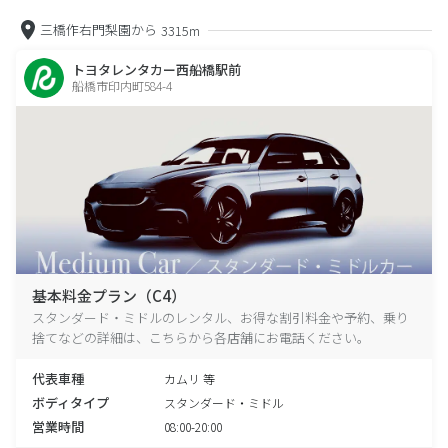
三橋作右門梨園から
3315m
トヨタレンタカー西船橋駅前
船橋市印内町584-4
基本料金プラン（C4）
スタンダード・ミドルのレンタル、お得な割引料金や予約、乗り
捨てなどの詳細は、こちらから各店舗にお電話ください。
代表車種
カムリ 等
ボディタイプ
スタンダード・ミドル
営業時間
08:00-20:00