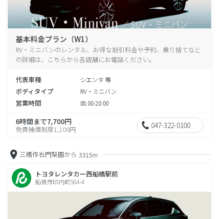
基本料金プラン（W1）
RV・ミニバンのレンタル、お得な割引料金や予約、乗り捨てなど
の詳細は、こちらから各店舗にお電話ください。
代表車種
シエンタ 等
ボディタイプ
RV・ミニバン
営業時間
08:00-20:00
6時間まで7,700円
047-322-0100
免責補償制度1,100円
三橋作右門梨園から
3315m
トヨタレンタカー西船橋駅前
船橋市印内町584-4