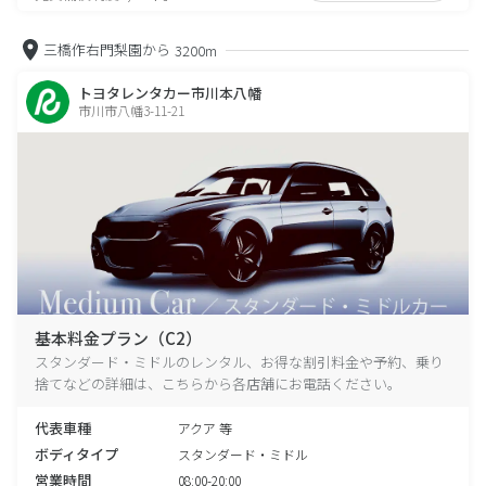
三橋作右門梨園から
3200m
トヨタレンタカー市川本八幡
市川市八幡3-11-21
基本料金プラン（C2）
スタンダード・ミドルのレンタル、お得な割引料金や予約、乗り
捨てなどの詳細は、こちらから各店舗にお電話ください。
代表車種
アクア 等
ボディタイプ
スタンダード・ミドル
営業時間
08:00-20:00