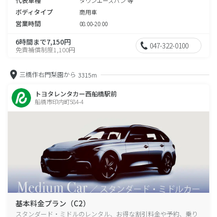
代表車種
タウンエースバン 等
ボディタイプ
商用車
営業時間
08:00-20:00
6時間まで7,150円
047-322-0100
免責補償制度1,100円
三橋作右門梨園から
3315m
トヨタレンタカー西船橋駅前
船橋市印内町584-4
基本料金プラン（C2）
スタンダード・ミドルのレンタル、お得な割引料金や予約、乗り