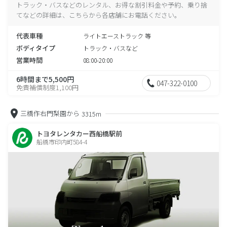
トラック・バスなどのレンタル、お得な割引料金や予約、乗り捨
てなどの詳細は、こちらから各店舗にお電話ください。
代表車種
ライトエーストラック 等
ボディタイプ
トラック・バスなど
営業時間
08:00-20:00
6時間まで5,500円
047-322-0100
免責補償制度1,100円
三橋作右門梨園から
3315m
トヨタレンタカー西船橋駅前
船橋市印内町584-4