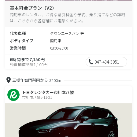
基本料金プラン（V2）
商用車のレンタル、お得な割引料金や予約、乗り捨てなどの詳細
は、こちらから各店舗にお電話ください。
代表車種
タウンエースバン 等
ボディタイプ
商用車
営業時間
08:00-20:00
6時間まで7,150円
047-434-3951
免責補償制度1,100円
三橋作右門梨園から
3200m
トヨタレンタカー市川本八幡
市川市八幡3-11-21