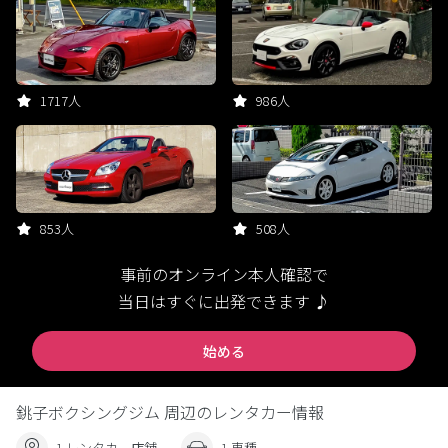
1717人
986人
853人
508人
事前のオンライン本人確認で
当日はすぐに出発できます ♪
始める
銚子ボクシングジム 周辺のレンタカー情報
1 レンタカー店舗
1 車種