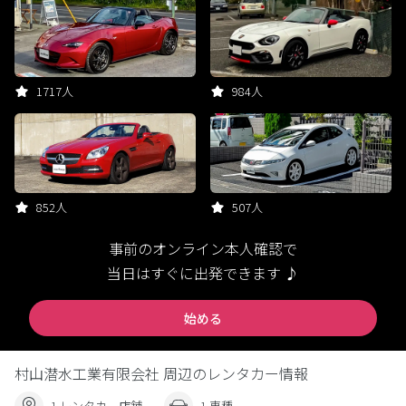
1717人
984人
852人
507人
事前のオンライン本人確認で
当日はすぐに出発できます ♪
始める
村山潜水工業有限会社 周辺のレンタカー情報
1 レンタカー店舗
1 車種