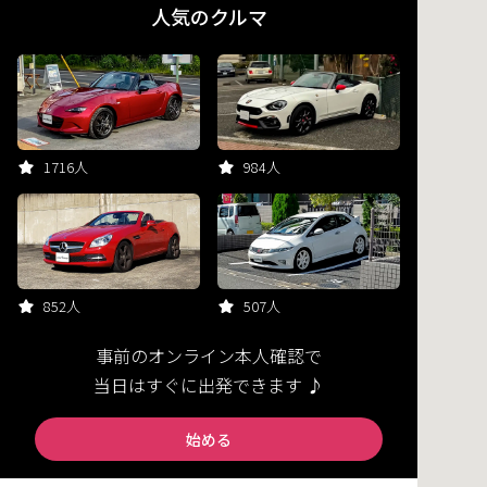
人気のクルマ
1716人
984人
852人
507人
事前のオンライン本人確認で
当日はすぐに出発できます ♪
始める