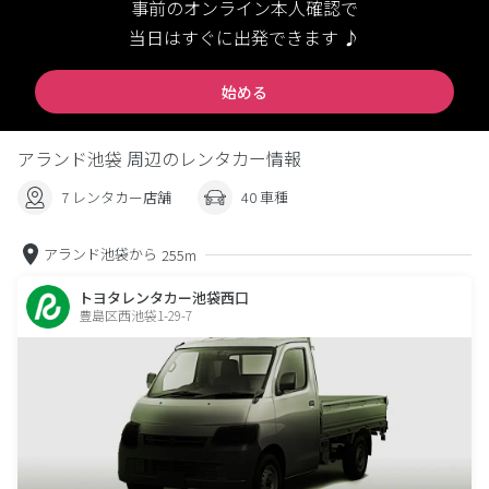
事前のオンライン本人確認で
当日はすぐに出発できます ♪
始める
アランド池袋 周辺のレンタカー情報
7 レンタカー店舗
40 車種
アランド池袋から
255m
トヨタレンタカー池袋西口
豊島区西池袋1-29-7