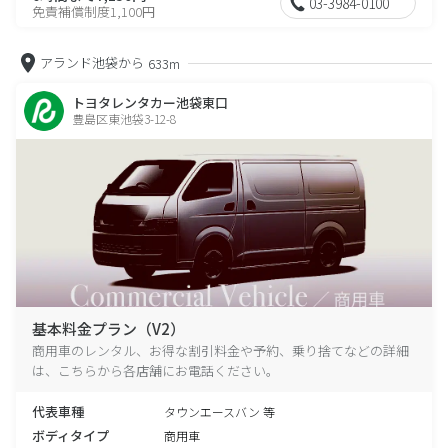
03-3984-0100
免責補償制度1,100円
アランド池袋から
633m
トヨタレンタカー池袋東口
豊島区東池袋3-12-8
基本料金プラン（V2）
商用車のレンタル、お得な割引料金や予約、乗り捨てなどの詳細
は、こちらから各店舗にお電話ください。
代表車種
タウンエースバン 等
ボディタイプ
商用車