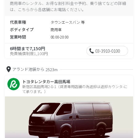
商用車のレンタル、お得な割引料金や予約、乗り捨てなどの詳細
は、こちらから各店舗にお電話ください。
代表車種
タウンエースバン 等
ボディタイプ
商用車
営業時間
08:00-20:00
6時間まで7,150円
03-3910-0100
免責補償制度1,100円
アランド池袋から
2523m
トヨタレンタカー高田馬場
新宿区高田馬場2-8-1（貸渡専用店舗の為返却は返却カウンタ-に
て承ります。）