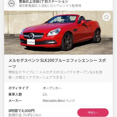
豊島区上池袋1丁目ステーション
東京都豊島区上池袋1-31-5 ヴェリタス駐車場 
メルセデスベンツ SLK200ブルーエフィシエンシー スポ
ーツ
特別なドライブに！メルセデスのコンパクトオープンSLKを池
袋・大塚エリアでカーシェアできる！
ボディタイプ
オープンカー
乗車人数
2人
メーカー
Mercedes-Benz ベンツ
8時間で4,000円
予約へ
距離料金 390円/10km