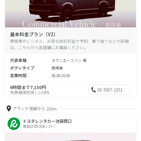
基本料金プラン（V2）
商用車のレンタル、お得な割引料金や予約、乗り捨てなどの詳細
は、こちらから各店舗にお電話ください。
代表車種
タウンエースバン 等
ボディタイプ
商用車
営業時間
08:00-20:00
6時間まで7,150円
03-3937-1351
免責補償制度1,100円
アランド池袋から
255m
トヨタレンタカー池袋西口
豊島区西池袋1-29-7