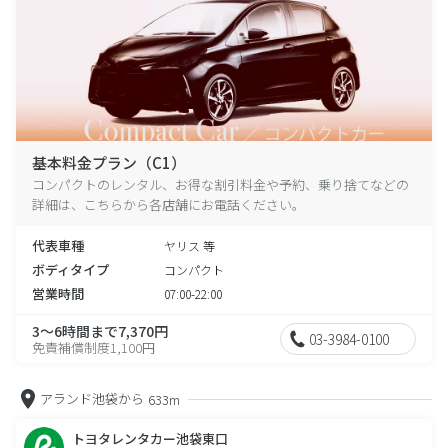
基本料金プラン（C1）
コンパクトのレンタル、お得な割引料金や予約、乗り捨てなどの
詳細は、こちらから各店舗にお電話ください。
代表車種
ヤリス 等
ボディタイプ
コンパクト
営業時間
07:00-22:00
3～6時間まで7,370円
03-3984-0100
免責補償制度1,100円
アランド池袋から
633m
トヨタレンタカー池袋東口