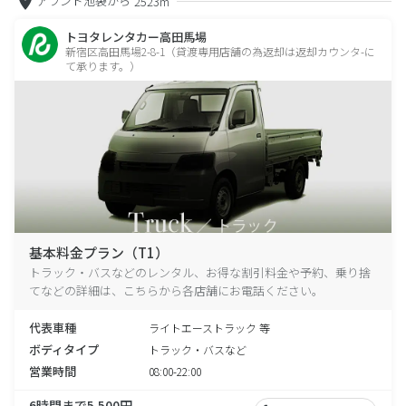
アランド池袋から
2523m
トヨタレンタカー高田馬場
新宿区高田馬場2-8-1（貸渡専用店舗の為返却は返却カウンタ-に
て承ります。）
基本料金プラン（T1）
トラック・バスなどのレンタル、お得な割引料金や予約、乗り捨
てなどの詳細は、こちらから各店舗にお電話ください。
代表車種
ライトエーストラック 等
ボディタイプ
トラック・バスなど
営業時間
08:00-22:00
6時間まで5,500円