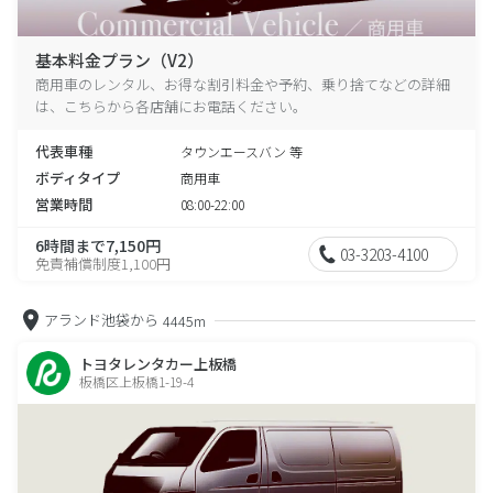
基本料金プラン（V2）
商用車のレンタル、お得な割引料金や予約、乗り捨てなどの詳細
は、こちらから各店舗にお電話ください。
代表車種
タウンエースバン 等
ボディタイプ
商用車
営業時間
08:00-22:00
6時間まで7,150円
03-3203-4100
免責補償制度1,100円
アランド池袋から
4445m
トヨタレンタカー上板橋
板橋区上板橋1-19-4