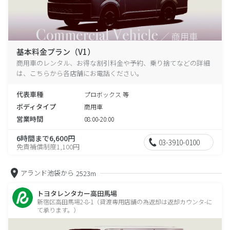
基本料金プラン（V1）
商用車のレンタル、お得な割引料金や予約、乗り捨てなどの詳細
は、こちらから各店舗にお電話ください。
代表車種
プロボックス 等
ボディタイプ
商用車
営業時間
08:00-20:00
6時間まで6,600円
03-3910-0100
免責補償制度1,100円
アランド池袋から
2523m
トヨタレンタカー高田馬場
新宿区高田馬場2-8-1（貸渡専用店舗の為返却は返却カウンタ-に
て承ります。）