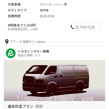
代表車種
タウンエースバン 等
ボディタイプ
商用車
営業時間
08:00-20:00
6時間まで7,150円
03-3916-0136
免責補償制度1,100円
アランド池袋から
2090m
トヨタレンタカー巣鴨
豊島区巣鴨2-16-6
基本料金プラン（V2）