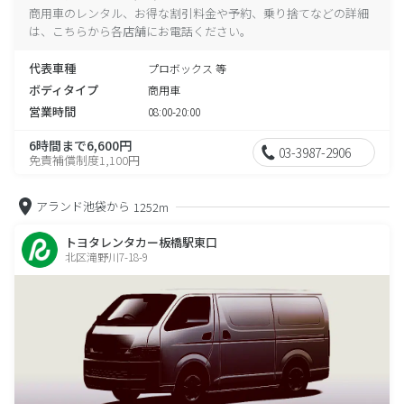
商用車のレンタル、お得な割引料金や予約、乗り捨てなどの詳細
は、こちらから各店舗にお電話ください。
代表車種
プロボックス 等
ボディタイプ
商用車
営業時間
08:00-20:00
6時間まで6,600円
03-3987-2906
免責補償制度1,100円
アランド池袋から
1252m
トヨタレンタカー板橋駅東口
北区滝野川7-18-9