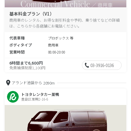
基本料金プラン（V1）
商用車のレンタル、お得な割引料金や予約、乗り捨てなどの詳細
は、こちらから各店舗にお電話ください。
代表車種
プロボックス 等
ボディタイプ
商用車
営業時間
08:00-20:00
6時間まで6,600円
03-3916-0136
免責補償制度1,100円
アランド池袋から
2090m
トヨタレンタカー巣鴨
豊島区巣鴨2-16-6