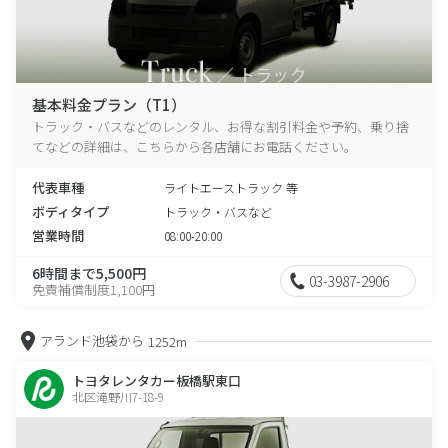
基本料金プラン（T1）
トラック・バスなどのレンタル、お得な割引料金や予約、乗り捨
てなどの詳細は、こちらから各店舗にお電話ください。
代表車種
ライトエーストラック 等
ボディタイプ
トラック・バスなど
営業時間
08:00-20:00
6時間まで5,500円
03-3987-2906
免責補償制度1,100円
アランド池袋から
1252m
トヨタレンタカー板橋駅東口
北区滝野川7-18-9