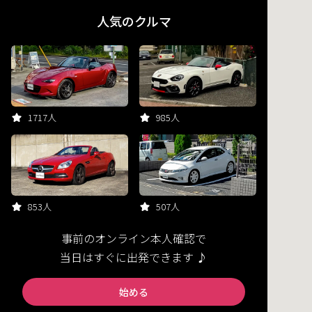
人気のクルマ
1717人
985人
853人
507人
事前のオンライン本人確認で
当日はすぐに出発できます ♪
始める