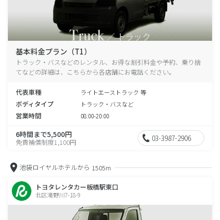
基本料金プラン（T1）
トラック・バスなどのレンタル、お得な割引料金や予約、乗り捨
てなどの詳細は、こちらから各店舗にお電話ください。
代表車種
ライトエーストラック 等
ボディタイプ
トラック・バスなど
営業時間
08:00-20:00
6時間まで5,500円
03-3987-2906
免責補償制度1,100円
池袋ロイヤルホテルから
1505m
トヨタレンタカー板橋駅東口
北区滝野川7-18-9