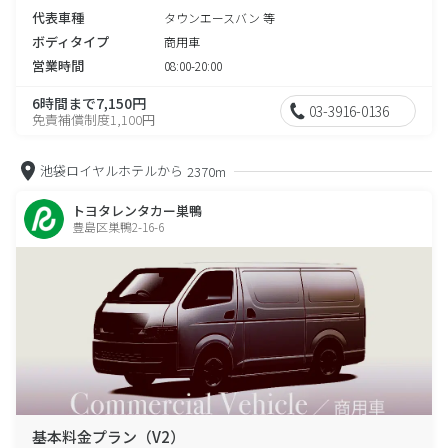
代表車種
タウンエースバン 等
ボディタイプ
商用車
営業時間
08:00-20:00
6時間まで7,150円
03-3916-0136
免責補償制度1,100円
池袋ロイヤルホテルから
2370m
トヨタレンタカー巣鴨
豊島区巣鴨2-16-6
基本料金プラン（V2）