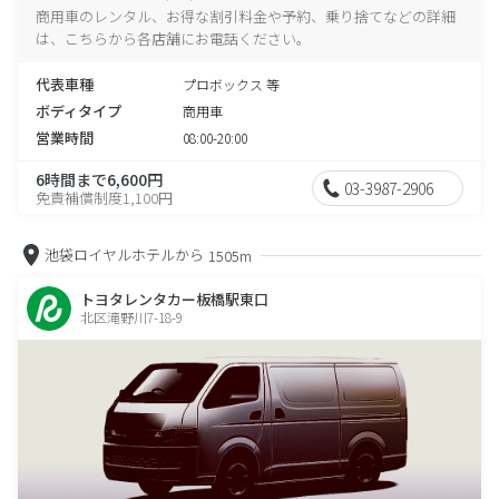
商用車のレンタル、お得な割引料金や予約、乗り捨てなどの詳細
は、こちらから各店舗にお電話ください。
代表車種
プロボックス 等
ボディタイプ
商用車
営業時間
08:00-20:00
6時間まで6,600円
03-3987-2906
免責補償制度1,100円
池袋ロイヤルホテルから
1505m
トヨタレンタカー板橋駅東口
北区滝野川7-18-9