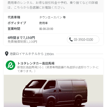
商用車のレンタル、お得な割引料金や予約、乗り捨てなどの詳細
は、こちらから各店舗にお電話ください。
代表車種
タウンエースバン 等
ボディタイプ
商用車
営業時間
08:00-20:00
6時間まで7,150円
03-3910-0100
免責補償制度1,100円
池袋ロイヤルホテルから
2390m
トヨタレンタカー高田馬場
新宿区高田馬場2-8-1（貸渡専用店舗の為返却は返却カウンタ-に
て承ります。）