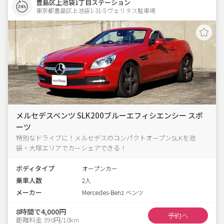
豊島区上池袋1丁目ステーション
東京都豊島区上池袋1-31-5 ヴェリタス駐車場 
メルセデスベンツ SLK200ブルーエフィシエンシー スポ
ーツ
特別なドライブに！メルセデスのコンパクトオープンSLKを池
袋・大塚エリアでカーシェアできる！
ボディタイプ
オープンカー
乗車人数
2人
メーカー
Mercedes-Benz ベンツ
8時間で4,000円
予約へ
距離料金 390円/10km