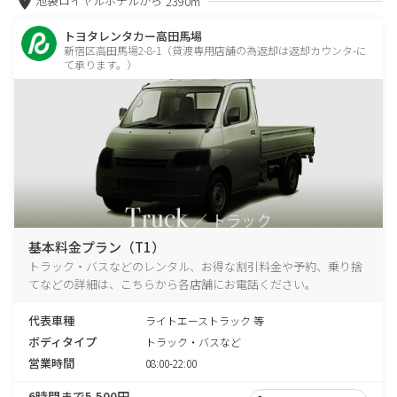
池袋ロイヤルホテルから
2390m
トヨタレンタカー高田馬場
新宿区高田馬場2-8-1（貸渡専用店舗の為返却は返却カウンタ-に
て承ります。）
基本料金プラン（T1）
トラック・バスなどのレンタル、お得な割引料金や予約、乗り捨
てなどの詳細は、こちらから各店舗にお電話ください。
代表車種
ライトエーストラック 等
ボディタイプ
トラック・バスなど
営業時間
08:00-22:00
6時間まで5,500円