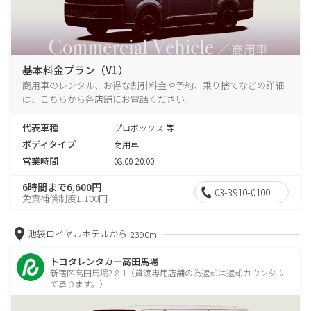
基本料金プラン（V1）
商用車のレンタル、お得な割引料金や予約、乗り捨てなどの詳細
は、こちらから各店舗にお電話ください。
代表車種
プロボックス 等
ボディタイプ
商用車
営業時間
08:00-20:00
6時間まで6,600円
03-3910-0100
免責補償制度1,100円
池袋ロイヤルホテルから
2390m
トヨタレンタカー高田馬場
新宿区高田馬場2-8-1（貸渡専用店舗の為返却は返却カウンタ-に
て承ります。）