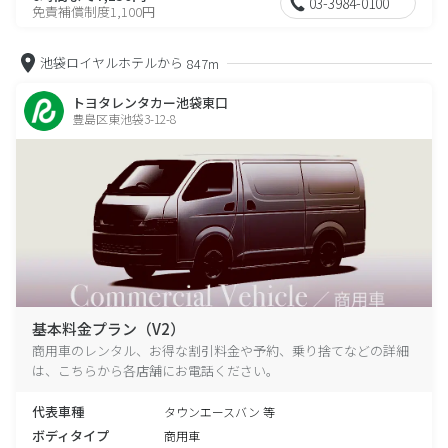
03-3984-0100
免責補償制度1,100円
池袋ロイヤルホテルから
847m
トヨタレンタカー池袋東口
豊島区東池袋3-12-8
基本料金プラン（V2）
商用車のレンタル、お得な割引料金や予約、乗り捨てなどの詳細
は、こちらから各店舗にお電話ください。
代表車種
タウンエースバン 等
ボディタイプ
商用車