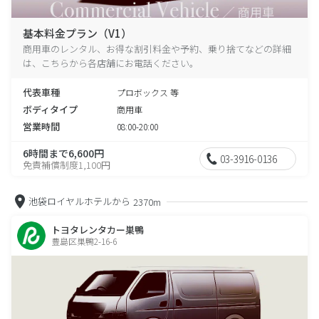
基本料金プラン（V1）
商用車のレンタル、お得な割引料金や予約、乗り捨てなどの詳細
は、こちらから各店舗にお電話ください。
代表車種
プロボックス 等
ボディタイプ
商用車
営業時間
08:00-20:00
6時間まで6,600円
03-3916-0136
免責補償制度1,100円
池袋ロイヤルホテルから
2370m
トヨタレンタカー巣鴨
豊島区巣鴨2-16-6