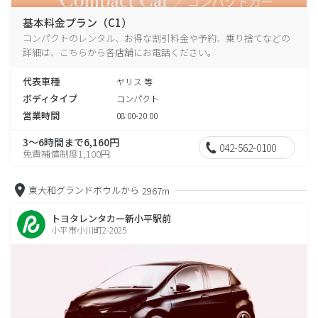
基本料金プラン（C1）
コンパクトのレンタル、お得な割引料金や予約、乗り捨てなどの
詳細は、こちらから各店舗にお電話ください。
代表車種
ヤリス 等
ボディタイプ
コンパクト
営業時間
08:00-20:00
3～6時間まで6,160円
042-562-0100
免責補償制度1,100円
東大和グランドボウルから
2967m
トヨタレンタカー新小平駅前
小平市小川町2-2025