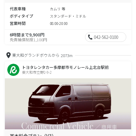
代表車種
カムリ 等
ボディタイプ
スタンダード・ミドル
営業時間
08:00-20:00
6時間まで9,900円
042-562-0100
免責補償制度1,100円
東大和グランドボウルから
2073m
トヨタレンタカー多摩都市モノレール上北台駅前
東大和市立野2-9-2
基本料金プラン（V3）