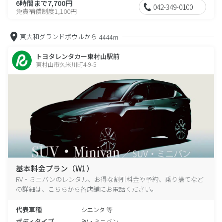
6時間まで7,700円
042-349-0100
免責補償制度1,100円
東大和グランドボウルから
4444m
トヨタレンタカー東村山駅前
東村山市久米川町4-9-5
基本料金プラン（W1）
RV・ミニバンのレンタル、お得な割引料金や予約、乗り捨てなど
の詳細は、こちらから各店舗にお電話ください。
代表車種
シエンタ 等
ボディタイプ
RV・ミニバン