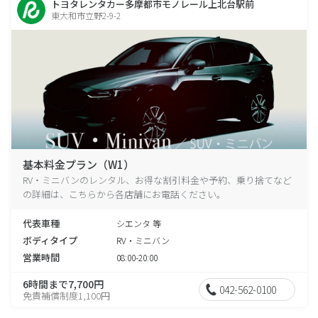
トヨタレンタカー多摩都市モノレール上北台駅前
東大和市立野2-9-2
基本料金プラン（W1）
RV・ミニバンのレンタル、お得な割引料金や予約、乗り捨てなど
の詳細は、こちらから各店舗にお電話ください。
代表車種
シエンタ 等
ボディタイプ
RV・ミニバン
営業時間
08:00-20:00
6時間まで7,700円
042-562-0100
免責補償制度1,100円