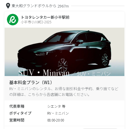
東大和グランドボウルから
2967m
トヨタレンタカー新小平駅前
小平市小川町2-2025
基本料金プラン（W1）
RV・ミニバンのレンタル、お得な割引料金や予約、乗り捨てなど
の詳細は、こちらから各店舗にお電話ください。
代表車種
シエンタ 等
ボディタイプ
RV・ミニバン
営業時間
08:00-20:00