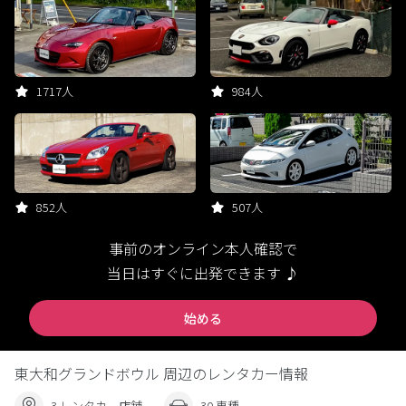
1717人
984人
852人
507人
事前のオンライン本人確認で
当日はすぐに出発できます ♪
始める
東大和グランドボウル 周辺のレンタカー情報
3 レンタカー店舗
30 車種