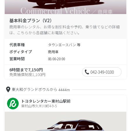
基本料金プラン（V2）
商用車のレンタル、お得な割引料金や予約、乗り捨てなどの詳細
は、こちらから各店舗にお電話ください。
代表車種
タウンエースバン 等
ボディタイプ
商用車
営業時間
08:00-20:00
6時間まで7,150円
042-349-0100
免責補償制度1,100円
東大和グランドボウルから
4444m
トヨタレンタカー東村山駅前
東村山市久米川町4-9-5