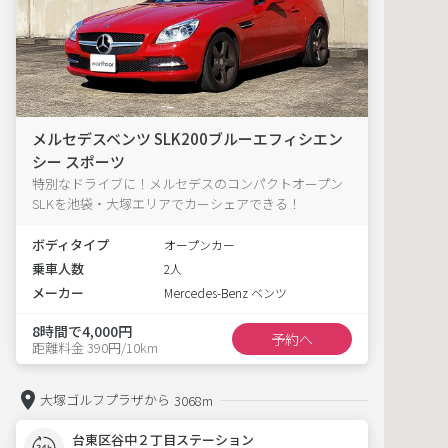
メルセデスベンツ SLK200ブルーエフィシエン
シー スポーツ
特別なドライブに！メルセデスのコンパクトオープン
SLKを池袋・大塚エリアでカーシェアできる！
ボディタイプ
オープンカー
乗車人数
2人
メーカー
Mercedes-Benz ベンツ
8時間で4,000円
予約へ
距離料金 390円/10km
大塚ゴルフプラザから
3068m
台東区谷中２丁目ステーション