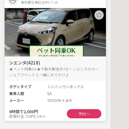
東京都台東区谷中2-7-16  
シエンタ(4218)
★ペット同乗OK★千駄木駅徒歩7分！シエンタのカー
シェアでペットと一緒におでかけ♪
ボディタイプ
ミニバン/ワンボックス
乗車人数
5人
メーカー
TOYOTA トヨタ
6時間で2,000円
予約へ
距離料金 200円/10km