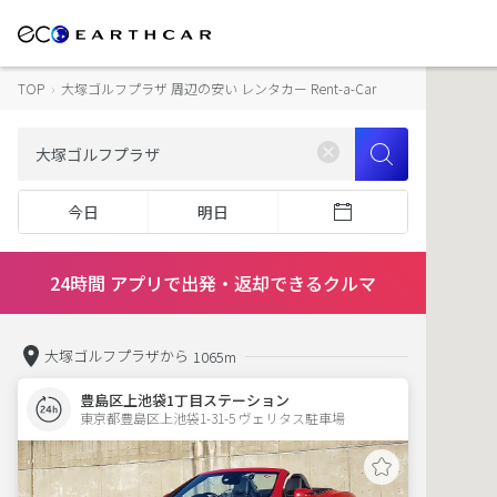
TOP
›
大塚ゴルフプラザ 周辺の安い レンタカー Rent-a-Car
今日
明日
24時間 アプリで出発・返却できるクルマ
大塚ゴルフプラザから
1065m
豊島区上池袋1丁目ステーション
東京都豊島区上池袋1-31-5 ヴェリタス駐車場 