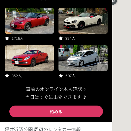
1716人
984人
852人
507人
事前のオンライン本人確認で
当日はすぐに出発できます ♪
始める
坪井近隣公園 周辺のレンタカー情報