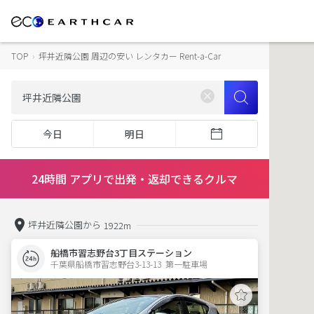
TOP
›
坪井近隣公園 周辺の安い レンタカー Rent-a-Car
今日
明日
24時間 アプリで出発・返却できるクルマ
坪井近隣公園から
1922m
船橋市習志野台3丁目ステーション
千葉県船橋市習志野台3-13-13  第一駐車場