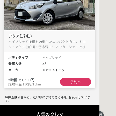
アクア(1741)
ハイブリッド技術を結集したコンパクトカー。トヨ
タ・アクアを船橋・習志野エリアでカーシェアでき
る！
ボディタイプ
ハイブリッド
乗車人数
5人
メーカー
TOYOTA トヨタ
5時間で1,300円
予約へ
距離料金 130円/10km
坪井近隣公園から、近い順に予約できる車を1台表示していま
す。
人気のクルマ