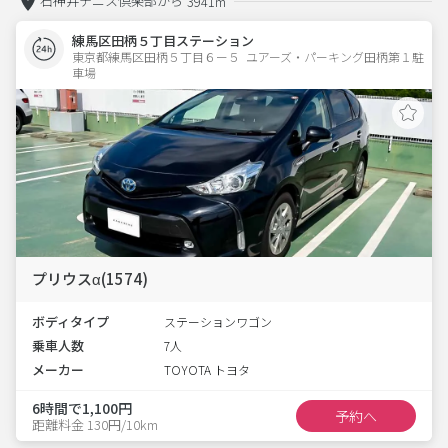
石神井テニス倶楽部から
3941m
練馬区田柄５丁目ステーション
東京都練馬区田柄５丁目６ー５  ユアーズ・パーキング田柄第１駐
車場
プリウスα(1574)
ボディタイプ
ステーションワゴン
乗車人数
7人
メーカー
TOYOTA トヨタ
6時間で1,100円
予約へ
距離料金 130円/10km