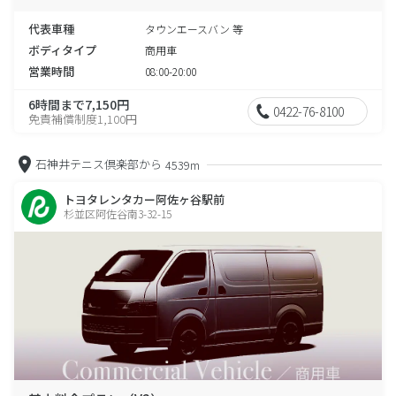
代表車種
タウンエースバン 等
ボディタイプ
商用車
営業時間
08:00-20:00
6時間まで7,150円
0422-76-8100
免責補償制度1,100円
石神井テニス倶楽部から
4539m
トヨタレンタカー阿佐ヶ谷駅前
杉並区阿佐谷南3-32-15