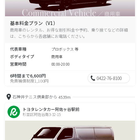
基本料金プラン（V1）
商用車のレンタル、お得な割引料金や予約、乗り捨てなどの詳細
は、こちらから各店舗にお電話ください。
代表車種
プロボックス 等
ボディタイプ
商用車
営業時間
08:00-20:00
6時間まで6,600円
0422-76-8100
免責補償制度1,100円
石神井テニス倶楽部から
4539m
トヨタレンタカー阿佐ヶ谷駅前
杉並区阿佐谷南3-32-15