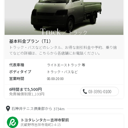
基本料金プラン（T1）
トラック・バスなどのレンタル、お得な割引料金や予約、乗り捨
てなどの詳細は、こちらから各店舗にお電話ください。
代表車種
ライトエーストラック 等
ボディタイプ
トラック・バスなど
営業時間
08:00-20:00
6時間まで5,500円
03-3391-0100
免責補償制度1,100円
石神井テニス倶楽部から
3734m
トヨタレンタカー吉祥寺駅前
武蔵野市吉祥寺南町2-4-15