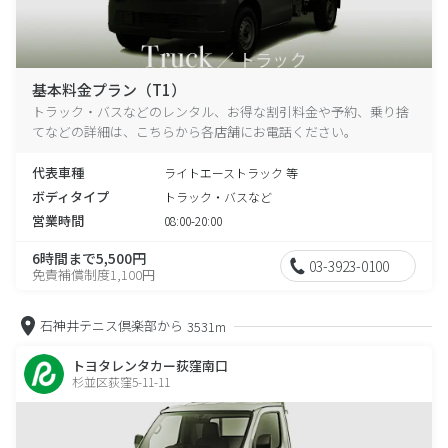
基本料金プラン（T1）
トラック・バスなどのレンタル、お得な割引料金や予約、乗り捨
てなどの詳細は、こちらから各店舗にお電話ください。
代表車種
ライトエーストラック 等
ボディタイプ
トラック・バスなど
営業時間
08:00-20:00
6時間まで5,500円
03-3923-0100
免責補償制度1,100円
石神井テニス倶楽部から
3531m
トヨタレンタカー荻窪南口
杉並区荻窪5-11-11