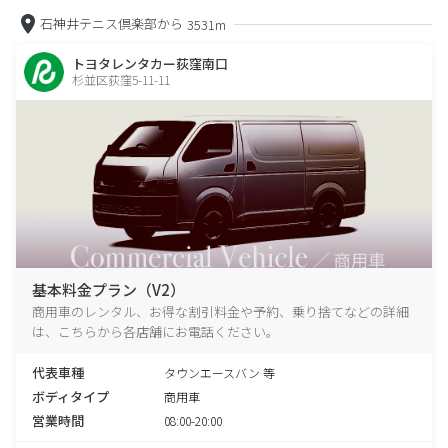
石神井テニス倶楽部から
3531m
トヨタレンタカー荻窪南口
杉並区荻窪5-11-11
基本料金プラン（V2）
商用車のレンタル、お得な割引料金や予約、乗り捨てなどの詳細
は、こちらから各店舗にお電話ください。
代表車種
タウンエースバン 等
ボディタイプ
商用車
営業時間
08:00-20:00