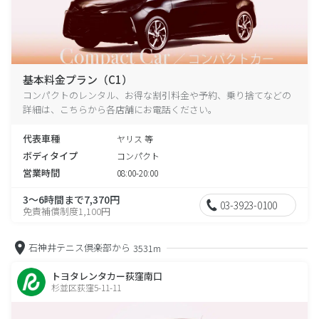
基本料金プラン（C1）
コンパクトのレンタル、お得な割引料金や予約、乗り捨てなどの
詳細は、こちらから各店舗にお電話ください。
代表車種
ヤリス 等
ボディタイプ
コンパクト
営業時間
08:00-20:00
3～6時間まで7,370円
03-3923-0100
免責補償制度1,100円
石神井テニス倶楽部から
3531m
トヨタレンタカー荻窪南口
杉並区荻窪5-11-11