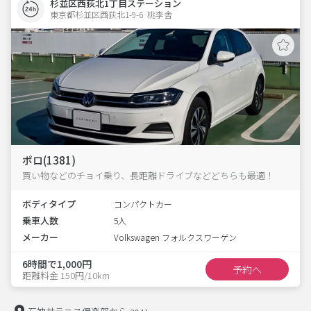
杉並区西荻北1丁目ステーション
東京都杉並区西荻北1-9-6  桃李舎
ポロ(1381)
買い物などのチョイ乗り、長距離ドライブなどどちらも最適！
ボディタイプ
コンパクトカー
乗車人数
5人
メーカー
Volkswagen フォルクスワーゲン
6時間で1,000円
予約へ
距離料金 150円/10km