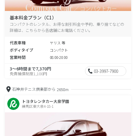
基本料金プラン（C1）
コンパクトのレンタル、お得な割引料金や予約、乗り捨てなどの
詳細は、こちらから各店舗にお電話ください。
代表車種
ヤリス 等
ボディタイプ
コンパクト
営業時間
08:00-20:00
3～6時間まで7,370円
03-3997-7900
免責補償制度1,100円
石神井テニス倶楽部から
2658m
トヨタレンタカー大泉学園
練馬区東大泉4-18-1