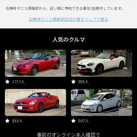
石神井テニス倶楽部から、近い順に予約できる車を2台表示しています。
石神井テニス倶楽部近辺の車をマップで見る
人気のクルマ
1717人
985人
853人
507人
事前のオンライン本人確認で