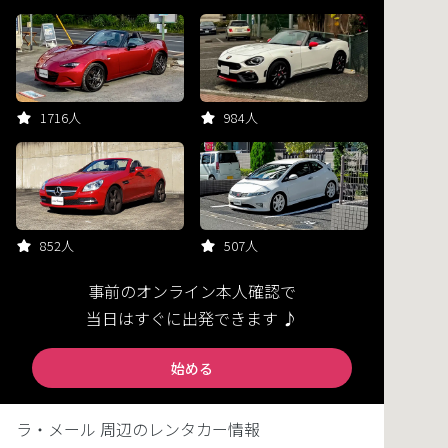
1716人
984人
852人
507人
事前のオンライン本人確認で
当日はすぐに出発できます ♪
始める
ラ・メール 周辺のレンタカー情報