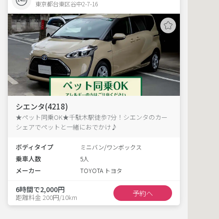
東京都台東区谷中2-7-16  
シエンタ(4218)
★ペット同乗OK★千駄木駅徒歩7分！シエンタのカー
シェアでペットと一緒におでかけ♪
ボディタイプ
ミニバン/ワンボックス
乗車人数
5人
メーカー
TOYOTA トヨタ
6時間で2,000円
予約へ
距離料金 200円/10km