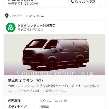
03-3817-7100
免責補償制度1,100円
バックビートから
845m
トヨタレンタカー池袋東口
豊島区東池袋3-12-8
基本料金プラン（V2）
商用車のレンタル、お得な割引料金や予約、乗り捨てなどの詳細
は、こちらから各店舗にお電話ください。
代表車種
タウンエースバン 等
ボディタイプ
商用車