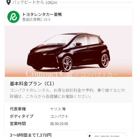
バックビートから
1062m
トヨタレンタカー巣鴨
豊島区巣鴨2-16-6
基本料金プラン（C1）
コンパクトのレンタル、お得な割引料金や予約、乗り捨てなどの
詳細は、こちらから各店舗にお電話ください。
代表車種
ヤリス 等
ボディタイプ
コンパクト
営業時間
08:00-20:00
3～6時間まで7,370円