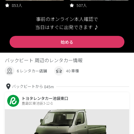
853人
507人
事前のオンライン本人確認で
当日はすぐに出発できます ♪
始める
バックビート 周辺のレンタカー情報
6 レンタカー店舗
40 車種
バックビートから
845m
トヨタレンタカー池袋東口
豊島区東池袋3-12-8