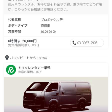
商用車のレンタル、お得な割引料金や予約、乗り捨てなどの詳細
は、こちらから各店舗にお電話ください。
代表車種
プロボックス 等
ボディタイプ
商用車
営業時間
08:00-20:00
6時間まで6,600円
03-3987-2906
免責補償制度1,100円
バックビートから
1062m
トヨタレンタカー巣鴨
豊島区巣鴨2-16-6