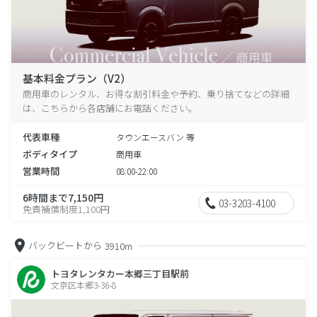
基本料金プラン（V2）
商用車のレンタル、お得な割引料金や予約、乗り捨てなどの詳細
は、こちらから各店舗にお電話ください。
代表車種
タウンエースバン 等
ボディタイプ
商用車
営業時間
08:00-22:00
6時間まで7,150円
03-3203-4100
免責補償制度1,100円
バックビートから
3910m
トヨタレンタカー本郷三丁目駅前
文京区本郷3-36-8