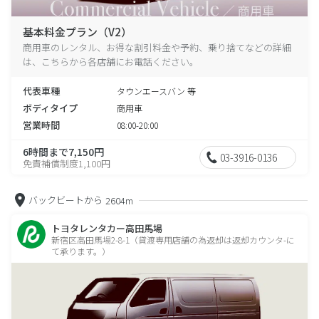
基本料金プラン（V2）
商用車のレンタル、お得な割引料金や予約、乗り捨てなどの詳細
は、こちらから各店舗にお電話ください。
代表車種
タウンエースバン 等
ボディタイプ
商用車
営業時間
08:00-20:00
6時間まで7,150円
03-3916-0136
免責補償制度1,100円
バックビートから
2604m
トヨタレンタカー高田馬場
新宿区高田馬場2-8-1（貸渡専用店舗の為返却は返却カウンタ-に
て承ります。）