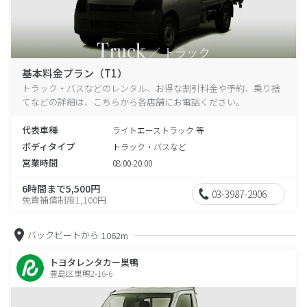
基本料金プラン（T1）
トラック・バスなどのレンタル、お得な割引料金や予約、乗り捨
てなどの詳細は、こちらから各店舗にお電話ください。
代表車種
ライトエーストラック 等
ボディタイプ
トラック・バスなど
営業時間
08:00-20:00
6時間まで5,500円
03-3987-2906
免責補償制度1,100円
バックビートから
1062m
トヨタレンタカー巣鴨
豊島区巣鴨2-16-6