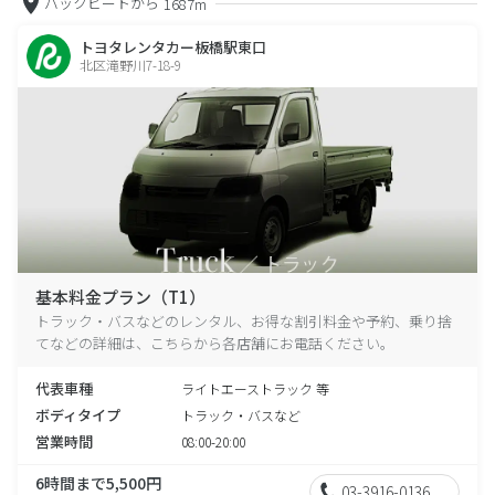
バックビートから
1687m
トヨタレンタカー板橋駅東口
北区滝野川7-18-9
基本料金プラン（T1）
トラック・バスなどのレンタル、お得な割引料金や予約、乗り捨
てなどの詳細は、こちらから各店舗にお電話ください。
代表車種
ライトエーストラック 等
ボディタイプ
トラック・バスなど
営業時間
08:00-20:00
6時間まで5,500円
03-3916-0136