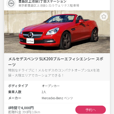
豊島区上池袋1丁目ステーション
東京都豊島区上池袋1-31-5 ヴェリタス駐車場 
メルセデスベンツ SLK200ブルーエフィシエンシー スポ
ーツ
特別なドライブに！メルセデスのコンパクトオープンSLKを池
袋・大塚エリアでカーシェアできる！
ボディタイプ
オープンカー
乗車人数
2人
メーカー
Mercedes-Benz ベンツ
8時間で4,000円
予約へ
距離料金 390円/10km