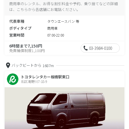
商用車のレンタル、お得な割引料金や予約、乗り捨てなどの詳細
は、こちらから各店舗にお電話ください。
代表車種
タウンエースバン 等
ボディタイプ
商用車
営業時間
07:00-22:00
6時間まで7,150円
03-3984-0100
免責補償制度1,100円
バックビートから
1687m
トヨタレンタカー板橋駅東口
北区滝野川7-18-9