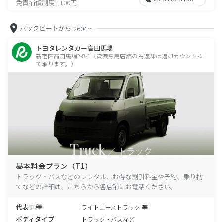
免責補償制度1,100円
バックビートから
2604m
トヨタレンタカー高田馬場
新宿区高田馬場2-8-1（貸渡専用店舗の為返却は返却カウンタ-に
て承ります。）
基本料金プラン（T1）
トラック・バスなどのレンタル、お得な割引料金や予約、乗り捨
てなどの詳細は、こちらから各店舗にお電話ください。
代表車種
ライトエーストラック 等
ボディタイプ
トラック・バスなど