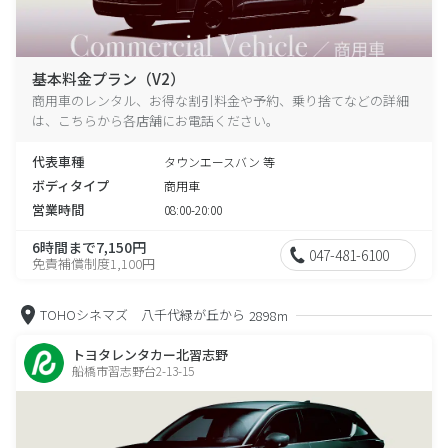
基本料金プラン（V2）
商用車のレンタル、お得な割引料金や予約、乗り捨てなどの詳細
は、こちらから各店舗にお電話ください。
代表車種
タウンエースバン 等
ボディタイプ
商用車
営業時間
08:00-20:00
6時間まで7,150円
047-481-6100
免責補償制度1,100円
TOHOシネマズ 八千代緑が丘から
2898m
トヨタレンタカー北習志野
船橋市習志野台2-13-15