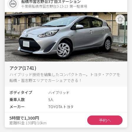
船橋市習志野台3丁目ステーション
千葉県船橋市習志野台3-13-13  第一駐車場
アクア(1741)
ハイブリッド技術を結集したコンパクトカー。トヨタ・アクアを
船橋・習志野エリアでカーシェアできる！
ボディタイプ
ハイブリッド
乗車人数
5人
メーカー
TOYOTA トヨタ
5時間で1,300円
予約へ
距離料金 130円/10km