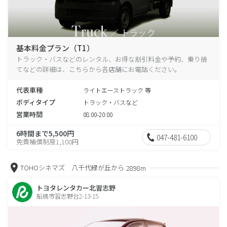
基本料金プラン（T1）
トラック・バスなどのレンタル、お得な割引料金や予約、乗り捨
てなどの詳細は、こちらから各店舗にお電話ください。
代表車種
ライトエーストラック 等
ボディタイプ
トラック・バスなど
営業時間
08:00-20:00
6時間まで5,500円
047-481-6100
免責補償制度1,100円
TOHOシネマズ 八千代緑が丘から
2898m
トヨタレンタカー北習志野
船橋市習志野台2-13-15