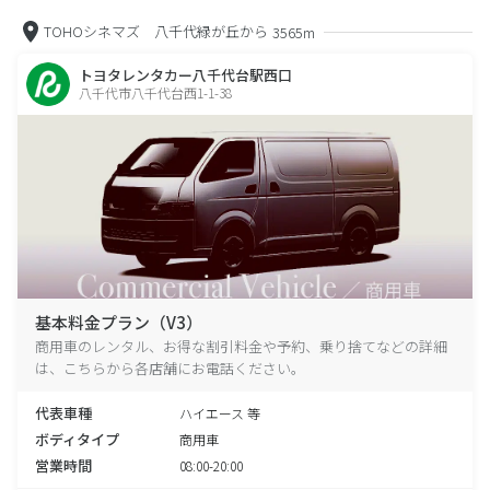
TOHOシネマズ 八千代緑が丘から
3565m
トヨタレンタカー八千代台駅西口
八千代市八千代台西1-1-38
基本料金プラン（V3）
商用車のレンタル、お得な割引料金や予約、乗り捨てなどの詳細
は、こちらから各店舗にお電話ください。
代表車種
ハイエース 等
ボディタイプ
商用車
営業時間
08:00-20:00