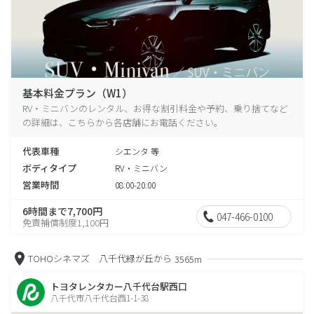
基本料金プラン（W1）
RV・ミニバンのレンタル、お得な割引料金や予約、乗り捨てなど
の詳細は、こちらから各店舗にお電話ください。
代表車種
シエンタ 等
ボディタイプ
RV・ミニバン
営業時間
08:00-20:00
6時間まで7,700円
047-466-0100
免責補償制度1,100円
TOHOシネマズ 八千代緑が丘から
3565m
トヨタレンタカー八千代台駅西口
八千代市八千代台西1-1-38