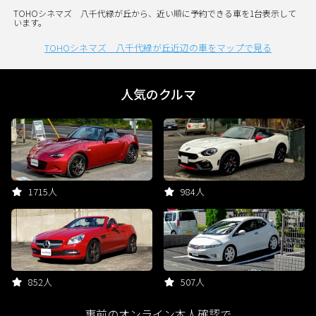
TOHOシネマズ 八千代緑が丘から、近い順に予約できる車を1台表示して
います。
TOHOシネマズ 八千代緑が丘近辺の車をマップで見る
人気のクルマ
1715人
984人
852人
507人
事前のオンライン本人確認で