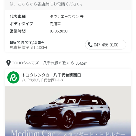
は、こちらから各店舗にお電話ください。
代表車種
タウンエースバン 等
ボディタイプ
商用車
営業時間
08:00-20:00
6時間まで7,150円
047-466-0100
免責補償制度1,100円
TOHOシネマズ 八千代緑が丘から
3565m
トヨタレンタカー八千代台駅西口
八千代市八千代台西1-1-38