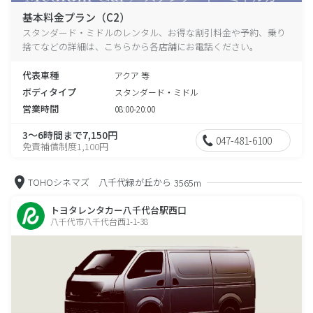
基本料金プラン（C2）
スタンダード・ミドルのレンタル、お得な割引料金や予約、乗り
捨てなどの詳細は、こちらから各店舗にお電話ください。
代表車種
アクア 等
ボディタイプ
スタンダード・ミドル
営業時間
08:00-20:00
3～6時間まで7,150円
047-481-6100
免責補償制度1,100円
TOHOシネマズ 八千代緑が丘から
3565m
トヨタレンタカー八千代台駅西口
八千代市八千代台西1-1-38