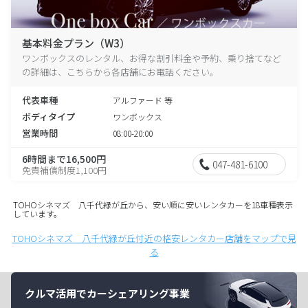
基本料金プラン（W3）
ワンボックスのレンタル、お得な割引料金や予約、乗り捨てなど
の詳細は、こちらから各店舗にお電話ください。
代表車種
アルファード 等
ボディタイプ
ワンボックス
営業時間
08:00-20:00
6時間まで16,500円
047-481-6100
免責補償制度1,100円
TOHOシネマズ 八千代緑が丘から、安い順に安いレンタカーを18車種表示
しています。
TOHOシネマズ 八千代緑が丘付近の格安レンタカー店舗をマップで見
る
クルマ活用でカーシェアリング事業