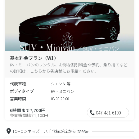
基本料金プラン（W1）
RV・ミニバンのレンタル、お得な割引料金や予約、乗り捨てなど
の詳細は、こちらから各店舗にお電話ください。
代表車種
シエンタ 等
ボディタイプ
RV・ミニバン
営業時間
08:00-20:00
6時間まで7,700円
047-481-6100
免責補償制度1,100円
TOHOシネマズ 八千代緑が丘から
2898m