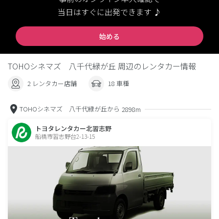
当日はすぐに出発できます ♪
始める
TOHOシネマズ 八千代緑が丘 周辺のレンタカー情報
2 レンタカー店舗
18 車種
TOHOシネマズ 八千代緑が丘から
2898m
トヨタレンタカー北習志野
船橋市習志野台2-13-15