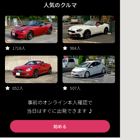
人気のクルマ
1716人
984人
852人
507人
事前のオンライン本人確認で
当日はすぐに出発できます ♪
始める