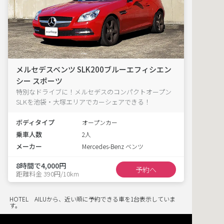
メルセデスベンツ SLK200ブルーエフィシエン
シー スポーツ
特別なドライブに！メルセデスのコンパクトオープン
SLKを池袋・大塚エリアでカーシェアできる！
ボディタイプ
オープンカー
乗車人数
2人
メーカー
Mercedes-Benz ベンツ
8時間で4,000円
予約へ
距離料金 390円/10km
HOTEL AILUから、近い順に予約できる車を1台表示していま
す。