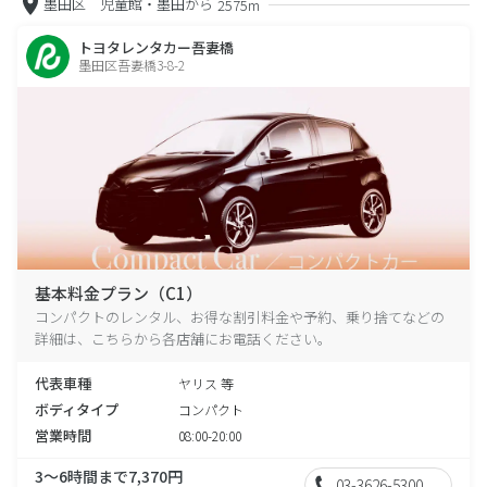
墨田区 児童館・墨田から
2575m
トヨタレンタカー吾妻橋
墨田区吾妻橋3-8-2
基本料金プラン（C1）
コンパクトのレンタル、お得な割引料金や予約、乗り捨てなどの
詳細は、こちらから各店舗にお電話ください。
代表車種
ヤリス 等
ボディタイプ
コンパクト
営業時間
08:00-20:00
3～6時間まで7,370円
03-3626-5300