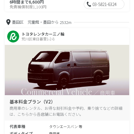
6時間まで6,600円
03-5821-6324
免責補償制度1,100円
墨田区 児童館・墨田から
2532m
トヨタレンタカー三ノ輪
荒川区東日暮里1-2-8
基本料金プラン（V2）
商用車のレンタル、お得な割引料金や予約、乗り捨てなどの詳細
は、こちらから各店舗にお電話ください。
代表車種
タウンエースバン 等
ボディタイプ
商用車