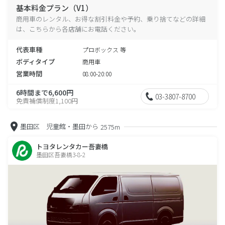
基本料金プラン（V1）
商用車のレンタル、お得な割引料金や予約、乗り捨てなどの詳細
は、こちらから各店舗にお電話ください。
代表車種
プロボックス 等
ボディタイプ
商用車
営業時間
08:00-20:00
6時間まで6,600円
03-3807-8700
免責補償制度1,100円
墨田区 児童館・墨田から
2575m
トヨタレンタカー吾妻橋
墨田区吾妻橋3-8-2