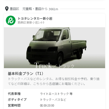
墨田区 児童館・墨田から
3661m
トヨタレンタカー新小岩
葛飾区東新小岩1-4-9
基本料金プラン（T1）
トラック・バスなどのレンタル、お得な割引料金や予約、乗り捨
てなどの詳細は、こちらから各店舗にお電話ください。
代表車種
ライトエーストラック 等
ボディタイプ
トラック・バスなど
営業時間
08:00-20:00