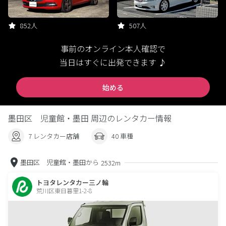
852人
507人
事前のオンライン本人確認で
当日はすぐに出発できます ♪
始める
墨田区 児童館・墨田 周辺のレンタカー情報
7 レンタカー店舗
40 車種
墨田区 児童館・墨田から
2532m
トヨタレンタカー三ノ輪
荒川区東日暮里1-2-8