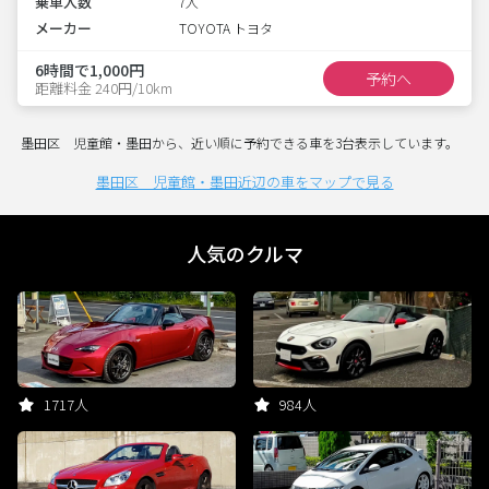
乗車人数
7人
メーカー
TOYOTA トヨタ
6時間で1,000円
予約へ
距離料金 240円/10km
墨田区 児童館・墨田から、近い順に予約できる車を3台表示しています。
墨田区 児童館・墨田近辺の車をマップで見る
人気のクルマ
1717人
984人