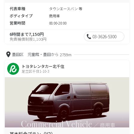
代表車種
タウンエースバン 等
ボディタイプ
商用車
営業時間
08:00-20:00
6時間まで7,150円
03-3626-5300
免責補償制度1,100円
墨田区 児童館・墨田から
2759m
トヨタレンタカー北千住
足立区千住1-10-3
基本料金プラン（V2）