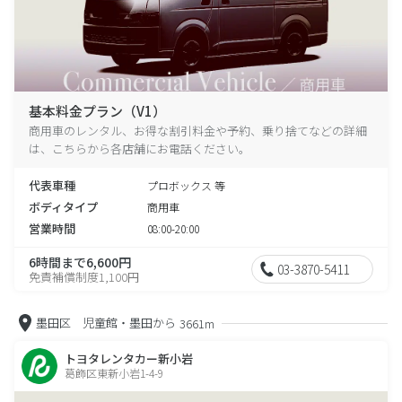
基本料金プラン（V1）
商用車のレンタル、お得な割引料金や予約、乗り捨てなどの詳細
は、こちらから各店舗にお電話ください。
代表車種
プロボックス 等
ボディタイプ
商用車
営業時間
08:00-20:00
6時間まで6,600円
03-3870-5411
免責補償制度1,100円
墨田区 児童館・墨田から
3661m
トヨタレンタカー新小岩
葛飾区東新小岩1-4-9