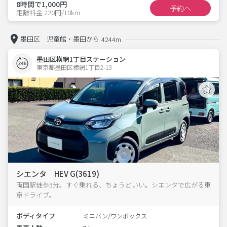
8時間で1,000円
予約へ
距離料金 220円/10km
墨田区 児童館・墨田から
4244m
墨田区横網1丁目ステーション
東京都墨田区横網1丁目2-13  
シエンタ HEV G(3619)
両国駅徒歩3分。すぐ乗れる、ちょうどいい。シエンタで広がる東
京ドライブ。
ボディタイプ
ミニバン/ワンボックス