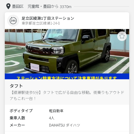
墨田区 児童館・墨田から
3370m
足立区綾瀬1丁目ステーション
東京都足立区綾瀬1-24-8  
タフト
【綾瀬駅徒歩5分】タフトで広がる自由な移動。街乗りもアウトド
アもこれ一台！
ボディタイプ
軽自動車
乗車人数
4人
メーカー
DAIHATSU ダイハツ