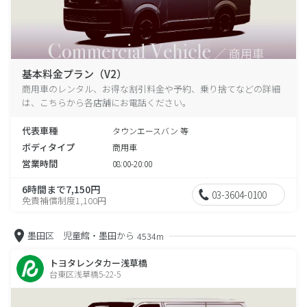
基本料金プラン（V2）
商用車のレンタル、お得な割引料金や予約、乗り捨てなどの詳細
は、こちらから各店舗にお電話ください。
代表車種
タウンエースバン 等
ボディタイプ
商用車
営業時間
08:00-20:00
6時間まで7,150円
03-3604-0100
免責補償制度1,100円
墨田区 児童館・墨田から
4534m
トヨタレンタカー浅草橋
台東区浅草橋5-22-5