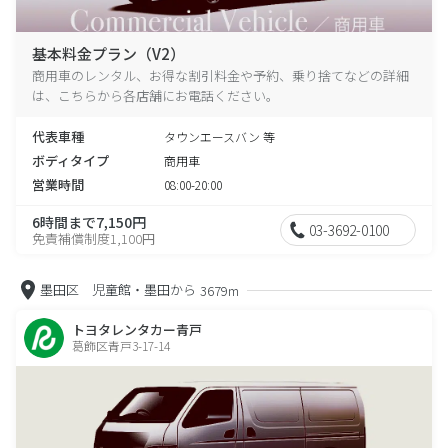
基本料金プラン（V2）
商用車のレンタル、お得な割引料金や予約、乗り捨てなどの詳細
は、こちらから各店舗にお電話ください。
代表車種
タウンエースバン 等
ボディタイプ
商用車
営業時間
08:00-20:00
6時間まで7,150円
03-3692-0100
免責補償制度1,100円
墨田区 児童館・墨田から
3679m
トヨタレンタカー青戸
葛飾区青戸3-17-14