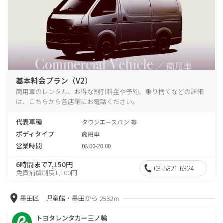
基本料金プラン（V2）
商用車のレンタル、お得な割引料金や予約、乗り捨てなどの詳細
は、こちらから各店舗にお電話ください。
代表車種
タウンエースバン 等
ボディタイプ
商用車
営業時間
08:00-20:00
6時間まで7,150円
03-5821-6324
免責補償制度1,100円
墨田区 児童館・墨田から
2532m
トヨタレンタカー三ノ輪