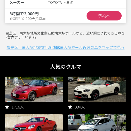
メーカー
TOYOTA トヨタ
6時間で2,000円
予約へ
距離料金 200円/10km
豊島区 南大塚地域文化創造館南大塚ホールから、近い順に予約できる車を
2台表示しています。
豊島区 南大塚地域文化創造館南大塚ホール近辺の車をマップで見る
人気のクルマ
1716人
984人