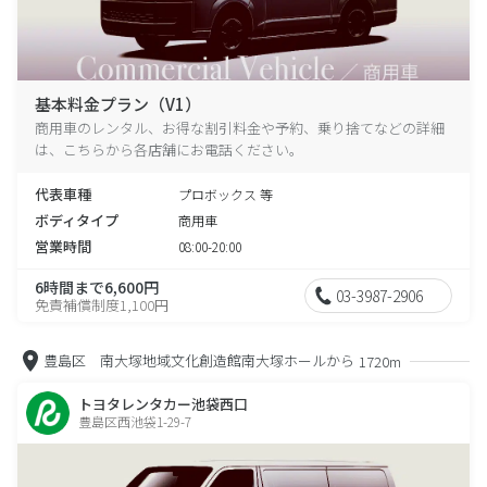
基本料金プラン（V1）
商用車のレンタル、お得な割引料金や予約、乗り捨てなどの詳細
は、こちらから各店舗にお電話ください。
代表車種
プロボックス 等
ボディタイプ
商用車
営業時間
08:00-20:00
6時間まで6,600円
03-3987-2906
免責補償制度1,100円
豊島区 南大塚地域文化創造館南大塚ホールから
1720m
トヨタレンタカー池袋西口
豊島区西池袋1-29-7