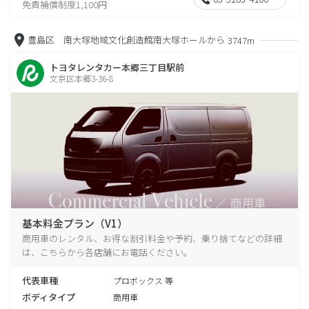
免責補償制度1,100円
豊島区 南大塚地域文化創造館南大塚ホールから
3747m
トヨタレンタカー本郷三丁目駅前
文京区本郷3-36-8
基本料金プラン（V1）
商用車のレンタル、お得な割引料金や予約、乗り捨てなどの詳細
は、こちらから各店舗にお電話ください。
代表車種
プロボックス 等
ボディタイプ
商用車