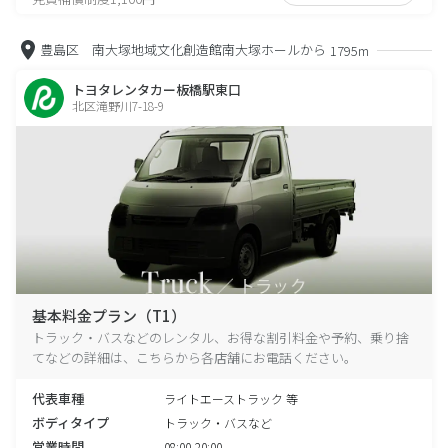
豊島区 南大塚地域文化創造館南大塚ホールから
1795m
トヨタレンタカー板橋駅東口
北区滝野川7-18-9
基本料金プラン（T1）
トラック・バスなどのレンタル、お得な割引料金や予約、乗り捨
てなどの詳細は、こちらから各店舗にお電話ください。
代表車種
ライトエーストラック 等
ボディタイプ
トラック・バスなど
営業時間
08:00-20:00