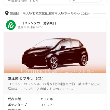
免責補償制度1,100円
豊島区 南大塚地域文化創造館南大塚ホールから
1033m
トヨタレンタカー池袋東口
豊島区東池袋3-12-8
基本料金プラン（C1）
コンパクトのレンタル、お得な割引料金や予約、乗り捨てなどの
詳細は、こちらから各店舗にお電話ください。
代表車種
ヤリス 等
ボディタイプ
コンパクト