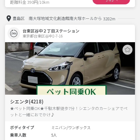
距離料金 390円/10km
豊島区 南大塚地域文化創造館南大塚ホールから
3282m
台東区谷中２丁目ステーション
東京都台東区谷中2-7-16  
シエンタ(4218)
★ペット同乗OK★千駄木駅徒歩7分！シエンタのカーシェアでペ
ットと一緒におでかけ♪
ボディタイプ
ミニバン/ワンボックス
乗車人数
5人