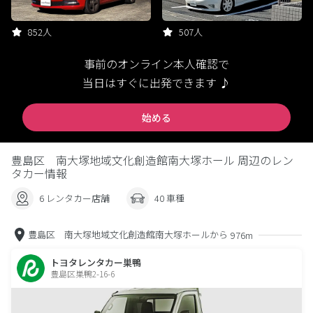
852人
507人
事前のオンライン本人確認で
当日はすぐに出発できます ♪
始める
豊島区 南大塚地域文化創造館南大塚ホール 周辺のレン
タカー情報
6 レンタカー店舗
40 車種
豊島区 南大塚地域文化創造館南大塚ホールから
976m
トヨタレンタカー巣鴨
豊島区巣鴨2-16-6