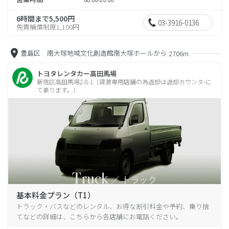
6時間まで5,500円
03-3916-0136
免責補償制度1,100円
豊島区 南大塚地域文化創造館南大塚ホールから
2706m
トヨタレンタカー高田馬場
新宿区高田馬場2-8-1（貸渡専用店舗の為返却は返却カウンタ-に
て承ります。）
基本料金プラン（T1）
トラック・バスなどのレンタル、お得な割引料金や予約、乗り捨
てなどの詳細は、こちらから各店舗にお電話ください。