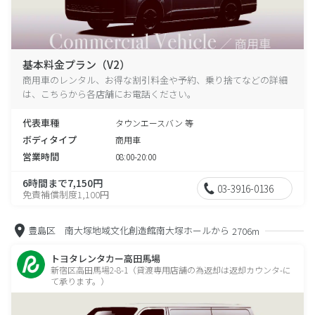
基本料金プラン（V2）
商用車のレンタル、お得な割引料金や予約、乗り捨てなどの詳細
は、こちらから各店舗にお電話ください。
代表車種
タウンエースバン 等
ボディタイプ
商用車
営業時間
08:00-20:00
6時間まで7,150円
03-3916-0136
免責補償制度1,100円
豊島区 南大塚地域文化創造館南大塚ホールから
2706m
トヨタレンタカー高田馬場
新宿区高田馬場2-8-1（貸渡専用店舗の為返却は返却カウンタ-に
て承ります。）