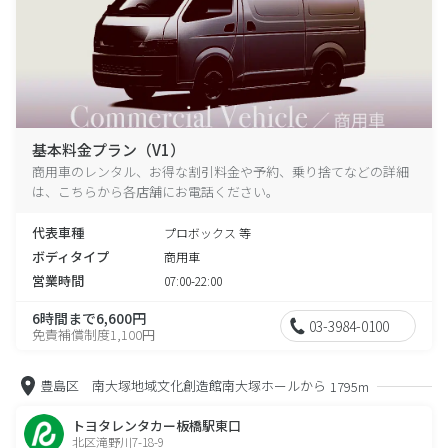
基本料金プラン（V1）
商用車のレンタル、お得な割引料金や予約、乗り捨てなどの詳細
は、こちらから各店舗にお電話ください。
代表車種
プロボックス 等
ボディタイプ
商用車
営業時間
07:00-22:00
6時間まで6,600円
03-3984-0100
免責補償制度1,100円
豊島区 南大塚地域文化創造館南大塚ホールから
1795m
トヨタレンタカー板橋駅東口
北区滝野川7-18-9