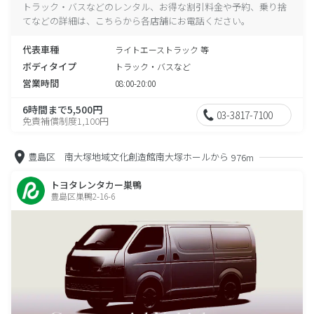
トラック・バスなどのレンタル、お得な割引料金や予約、乗り捨
てなどの詳細は、こちらから各店舗にお電話ください。
代表車種
ライトエーストラック 等
ボディタイプ
トラック・バスなど
営業時間
08:00-20:00
6時間まで5,500円
03-3817-7100
免責補償制度1,100円
豊島区 南大塚地域文化創造館南大塚ホールから
976m
トヨタレンタカー巣鴨
豊島区巣鴨2-16-6