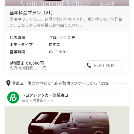
基本料金プラン（V1）
商用車のレンタル、お得な割引料金や予約、乗り捨てなどの詳細
は、こちらから各店舗にお電話ください。
代表車種
プロボックス 等
ボディタイプ
商用車
営業時間
08:00-20:00
6時間まで6,600円
03-3910-0100
免責補償制度1,100円
豊島区 南大塚地域文化創造館南大塚ホールから
1033m
トヨタレンタカー池袋東口
豊島区東池袋3-12-8