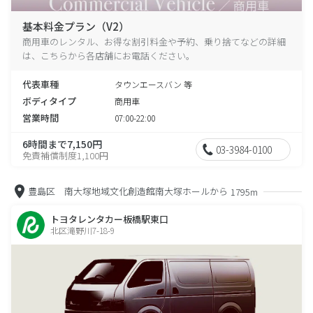
基本料金プラン（V2）
商用車のレンタル、お得な割引料金や予約、乗り捨てなどの詳細
は、こちらから各店舗にお電話ください。
代表車種
タウンエースバン 等
ボディタイプ
商用車
営業時間
07:00-22:00
6時間まで7,150円
03-3984-0100
免責補償制度1,100円
豊島区 南大塚地域文化創造館南大塚ホールから
1795m
トヨタレンタカー板橋駅東口
北区滝野川7-18-9