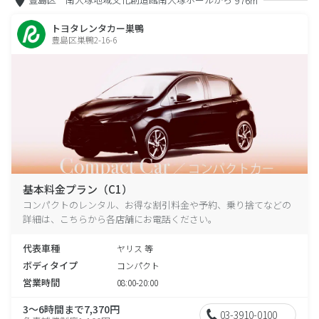
976m
トヨタレンタカー巣鴨
豊島区巣鴨2-16-6
基本料金プラン（C1）
コンパクトのレンタル、お得な割引料金や予約、乗り捨てなどの
詳細は、こちらから各店舗にお電話ください。
代表車種
ヤリス 等
ボディタイプ
コンパクト
営業時間
08:00-20:00
3～6時間まで7,370円
03-3910-0100