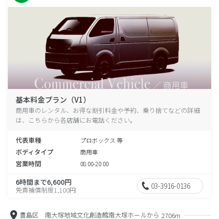
基本料金プラン（V1）
商用車のレンタル、お得な割引料金や予約、乗り捨てなどの詳細
は、こちらから各店舗にお電話ください。
代表車種
プロボックス 等
ボディタイプ
商用車
営業時間
08:00-20:00
6時間まで6,600円
03-3916-0136
免責補償制度1,100円
豊島区 南大塚地域文化創造館南大塚ホールから
2706m