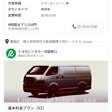
代表車種
タウンエースバン 等
ボディタイプ
商用車
営業時間
08:00-20:00
6時間まで7,150円
03-3910-0100
免責補償制度1,100円
豊島区 南大塚地域文化創造館南大塚ホールから
1033m
トヨタレンタカー池袋東口
豊島区東池袋3-12-8
基本料金プラン（V2）