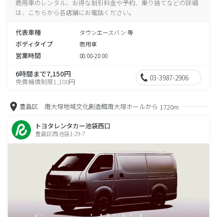
商用車のレンタル、お得な割引料金や予約、乗り捨てなどの詳細
は、こちらから各店舗にお電話ください。
代表車種
タウンエースバン 等
ボディタイプ
商用車
営業時間
08:00-20:00
6時間まで7,150円
03-3987-2906
免責補償制度1,100円
豊島区 南大塚地域文化創造館南大塚ホールから
1720m
トヨタレンタカー池袋西口
豊島区西池袋1-29-7