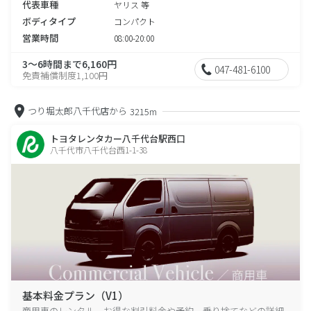
代表車種
ヤリス 等
ボディタイプ
コンパクト
営業時間
08:00-20:00
3～6時間まで6,160円
047-481-6100
免責補償制度1,100円
つり堀太郎八千代店から
3215m
トヨタレンタカー八千代台駅西口
八千代市八千代台西1-1-38
基本料金プラン（V1）
商用車のレンタル、お得な割引料金や予約、乗り捨てなどの詳細