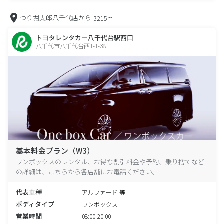
つり堀太郎八千代店から
3215m
トヨタレンタカー八千代台駅西口
八千代市八千代台西1-1-38
基本料金プラン（W3）
ワンボックスのレンタル、お得な割引料金や予約、乗り捨てなど
の詳細は、こちらから各店舗にお電話ください。
代表車種
アルファード 等
ボディタイプ
ワンボックス
営業時間
08:00-20:00