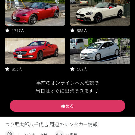
1717人
985人
853人
507人
事前のオンライン本人確認で
当日はすぐに出発できます ♪
始める
つり堀太郎八千代店 周辺のレンタカー情報
1 レンタカー店舗
9 車種