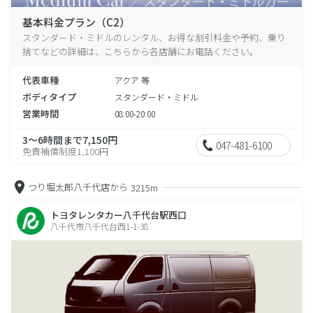
基本料金プラン（C2）
スタンダード・ミドルのレンタル、お得な割引料金や予約、乗り
捨てなどの詳細は、こちらから各店舗にお電話ください。
代表車種
アクア 等
ボディタイプ
スタンダード・ミドル
営業時間
08:00-20:00
3～6時間まで7,150円
047-481-6100
免責補償制度1,100円
つり堀太郎八千代店から
3215m
トヨタレンタカー八千代台駅西口
八千代市八千代台西1-1-38