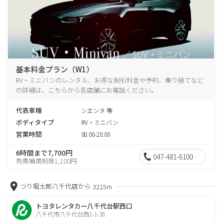
基本料金プラン（W1）
RV・ミニバンのレンタル、お得な割引料金や予約、乗り捨てなど
の詳細は、こちらから各店舗にお電話ください。
代表車種
シエンタ 等
ボディタイプ
RV・ミニバン
営業時間
08:00-20:00
6時間まで7,700円
047-481-6100
免責補償制度1,100円
つり堀太郎八千代店から
3215m
トヨタレンタカー八千代台駅西口
八千代市八千代台西1-1-38