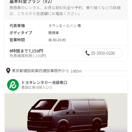
基本料金プラン（V2）
商用車のレンタル、お得な割引料金や予約、乗り捨てなどの詳細
は、こちらから各店舗にお電話ください。
代表車種
タウンエースバン 等
ボディタイプ
商用車
営業時間
08:00-20:00
6時間まで7,150円
03-3910-0100
免責補償制度1,100円
東京都建設局第四建設事務所から
1085m
トヨタレンタカー池袋東口
豊島区東池袋3-12-8