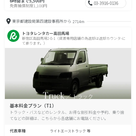
6時間まで5,500円
03-3916-0136
免責補償制度1,100円
東京都建設局第四建設事務所から
2714m
トヨタレンタカー高田馬場
新宿区高田馬場2-8-1（貸渡専用店舗の為返却は返却カウンタ-に
て承ります。）
基本料金プラン（T1）
トラック・バスなどのレンタル、お得な割引料金や予約、乗り捨
てなどの詳細は、こちらから各店舗にお電話ください。
代表車種
ライトエーストラック 等