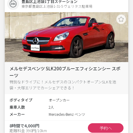
豊島区上池袋1丁目ステーション
東京都豊島区上池袋1-31-5 ヴェリタス駐車場 
メルセデスベンツ SLK200ブルーエフィシエンシー スポ
ーツ
特別なドライブに！メルセデスのコンパクトオープンSLKを池
袋・大塚エリアでカーシェアできる！
ボディタイプ
オープンカー
乗車人数
2人
メーカー
Mercedes-Benz ベンツ
8時間で4,000円
予約へ
距離料金 390円/10km