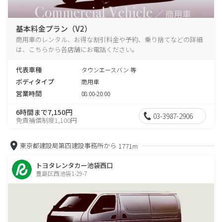
基本料金プラン（V2）
商用車のレンタル、お得な割引料金や予約、乗り捨てなどの詳細
は、こちらから各店舗にお電話ください。
代表車種
タウンエースバン 等
ボディタイプ
商用車
営業時間
08:00-20:00
6時間まで7,150円
03-3987-2906
免責補償制度1,100円
東京都建設局第四建設事務所から
1771m
トヨタレンタカー池袋西口
豊島区西池袋1-29-7