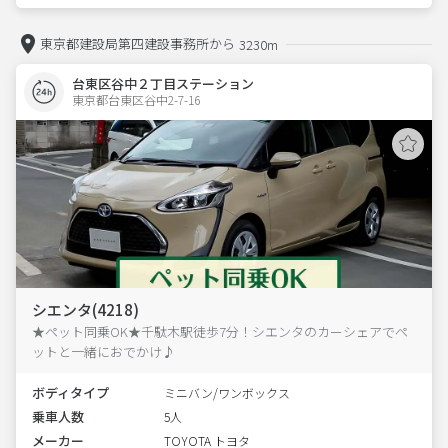
東京都建設局第四建設事務所から
3230m
台東区谷中２丁目ステーション
東京都台東区谷中2-7-16  
シエンタ(4218)
★ペット同乗OK★千駄木駅徒歩7分！シエンタのカーシェアでペ
ットと一緒におでかけ♪
ボディタイプ
ミニバン/ワンボックス
乗車人数
5人
メーカー
TOYOTA トヨタ