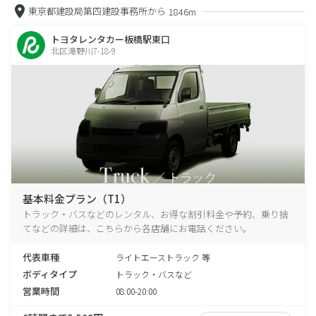
東京都建設局第四建設事務所から
1846m
トヨタレンタカー板橋駅東口
北区滝野川7-18-9
基本料金プラン（T1）
トラック・バスなどのレンタル、お得な割引料金や予約、乗り捨
てなどの詳細は、こちらから各店舗にお電話ください。
代表車種
ライトエーストラック 等
ボディタイプ
トラック・バスなど
営業時間
08:00-20:00