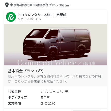
東京都建設局第四建設事務所から
3691m
トヨタレンタカー本郷三丁目駅前
文京区本郷3-36-8
基本料金プラン（V2）
商用車のレンタル、お得な割引料金や予約、乗り捨てなどの詳細
は、こちらから各店舗にお電話ください。
代表車種
タウンエースバン 等
ボディタイプ
商用車
営業時間
08:00-20:00