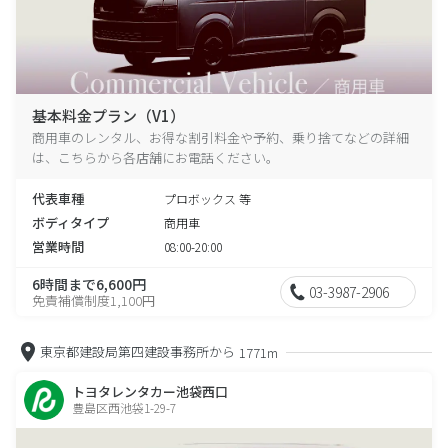
基本料金プラン（V1）
商用車のレンタル、お得な割引料金や予約、乗り捨てなどの詳細
は、こちらから各店舗にお電話ください。
代表車種
プロボックス 等
ボディタイプ
商用車
営業時間
08:00-20:00
6時間まで6,600円
03-3987-2906
免責補償制度1,100円
東京都建設局第四建設事務所から
1771m
トヨタレンタカー池袋西口
豊島区西池袋1-29-7