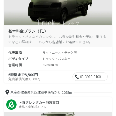
基本料金プラン（T1）
トラック・バスなどのレンタル、お得な割引料金や予約、乗り捨
てなどの詳細は、こちらから各店舗にお電話ください。
代表車種
ライトエーストラック 等
ボディタイプ
トラック・バスなど
営業時間
08:00-20:00
6時間まで5,500円
03-3910-0100
免責補償制度1,100円
東京都建設局第四建設事務所から
1085m
トヨタレンタカー池袋東口
豊島区東池袋3-12-8