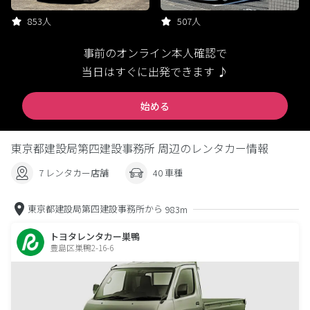
853人
507人
事前のオンライン本人確認で
当日はすぐに出発できます ♪
始める
東京都建設局第四建設事務所 周辺のレンタカー情報
7 レンタカー店舗
40 車種
東京都建設局第四建設事務所から
983m
トヨタレンタカー巣鴨
豊島区巣鴨2-16-6