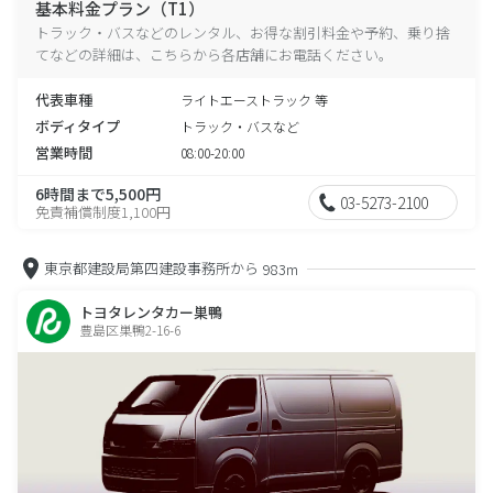
基本料金プラン（T1）
トラック・バスなどのレンタル、お得な割引料金や予約、乗り捨
てなどの詳細は、こちらから各店舗にお電話ください。
代表車種
ライトエーストラック 等
ボディタイプ
トラック・バスなど
営業時間
08:00-20:00
6時間まで5,500円
03-5273-2100
免責補償制度1,100円
東京都建設局第四建設事務所から
983m
トヨタレンタカー巣鴨
豊島区巣鴨2-16-6