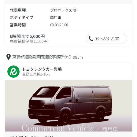
代表車種
プロボックス 等
ボディタイプ
商用車
営業時間
08:00-20:00
6時間まで6,600円
03-5273-2100
免責補償制度1,100円
東京都建設局第四建設事務所から
983m
トヨタレンタカー巣鴨
豊島区巣鴨2-16-6