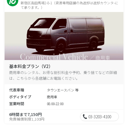
新宿区高田馬場2-8-1（貸渡専用店舗の為返却は返却カウンタ-に
て承ります。）
基本料金プラン（V2）
商用車のレンタル、お得な割引料金や予約、乗り捨てなどの詳細
は、こちらから各店舗にお電話ください。
代表車種
タウンエースバン 等
ボディタイプ
商用車
営業時間
08:00-22:00
6時間まで7,150円
03-3203-4100
免責補償制度1,100円