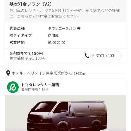
基本料金プラン（V2）
商用車のレンタル、お得な割引料金や予約、乗り捨てなどの詳細
は、こちらから各店舗にお電話ください。
代表車種
タウンエースバン 等
ボディタイプ
商用車
営業時間
08:00-22:00
6時間まで7,150円
03-3203-4100
免責補償制度1,100円
ホテル・ヘリテイジ東京営業所から
1988m
トヨタレンタカー巣鴨
豊島区巣鴨2-16-6