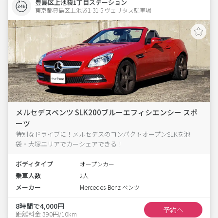
豊島区上池袋1丁目ステーション
東京都豊島区上池袋1-31-5 ヴェリタス駐車場 
メルセデスベンツ SLK200ブルーエフィシエンシー スポ
ーツ
特別なドライブに！メルセデスのコンパクトオープンSLKを池
袋・大塚エリアでカーシェアできる！
ボディタイプ
オープンカー
乗車人数
2人
メーカー
Mercedes-Benz ベンツ
8時間で4,000円
予約へ
距離料金 390円/10km