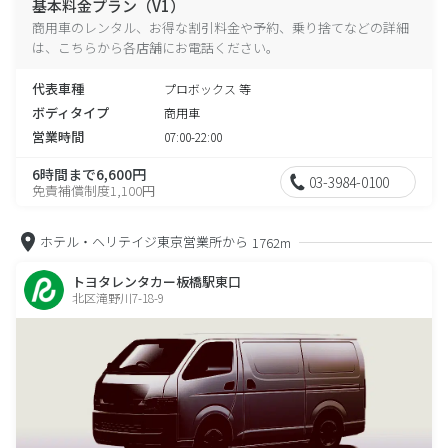
基本料金プラン（V1）
商用車のレンタル、お得な割引料金や予約、乗り捨てなどの詳細
は、こちらから各店舗にお電話ください。
代表車種
プロボックス 等
ボディタイプ
商用車
営業時間
07:00-22:00
6時間まで6,600円
03-3984-0100
免責補償制度1,100円
ホテル・ヘリテイジ東京営業所から
1762m
トヨタレンタカー板橋駅東口
北区滝野川7-18-9