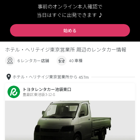
事前のオンライン本人確認で
当日はすぐに出発できます ♪
始める
ホテル・ヘリテイジ東京営業所 周辺のレンタカー情報
6 レンタカー店舗
40 車種
ホテル・ヘリテイジ東京営業所から
457m
トヨタレンタカー池袋東口
豊島区東池袋3-12-8