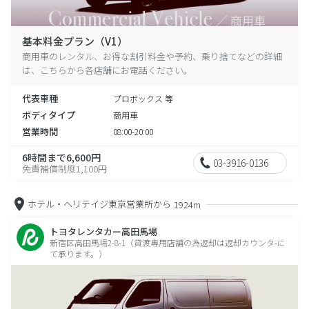
基本料金プラン（V1）
商用車のレンタル、お得な割引料金や予約、乗り捨てなどの詳細
は、こちらから各店舗にお電話ください。
代表車種
プロボックス 等
ボディタイプ
商用車
営業時間
08:00-20:00
6時間まで6,600円
03-3916-0136
免責補償制度1,100円
ホテル・ヘリテイジ東京営業所から
1924m
トヨタレンタカー高田馬場
新宿区高田馬場2-8-1（貸渡専用店舗の為返却は返却カウンタ-に
て承ります。）