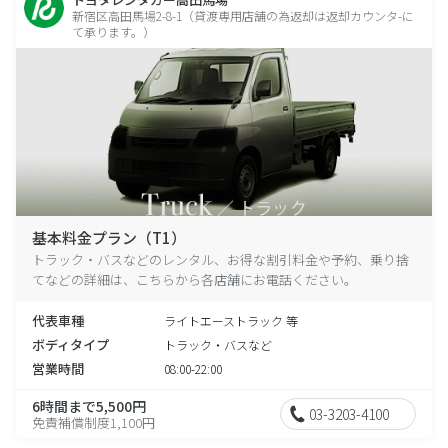
新宿区高田馬場2-8-1（貸渡専用店舗の為返却は返却カウンタ-に
て承ります。）
基本料金プラン（T1）
トラック・バスなどのレンタル、お得な割引料金や予約、乗り捨
てなどの詳細は、こちらから各店舗にお電話ください。
代表車種
ライトエーストラック 等
ボディタイプ
トラック・バスなど
営業時間
08:00-22:00
6時間まで5,500円
03-3203-4100
免責補償制度1,100円