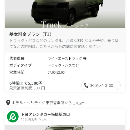
基本料金プラン（T1）
トラック・バスなどのレンタル、お得な割引料金や予約、乗り捨
てなどの詳細は、こちらから各店舗にお電話ください。
代表車種
ライトエーストラック 等
ボディタイプ
トラック・バスなど
営業時間
07:00-22:00
6時間まで5,500円
03-3984-0100
免責補償制度1,100円
ホテル・ヘリテイジ東京営業所から
1762m
トヨタレンタカー板橋駅東口
北区滝野川7-18-9