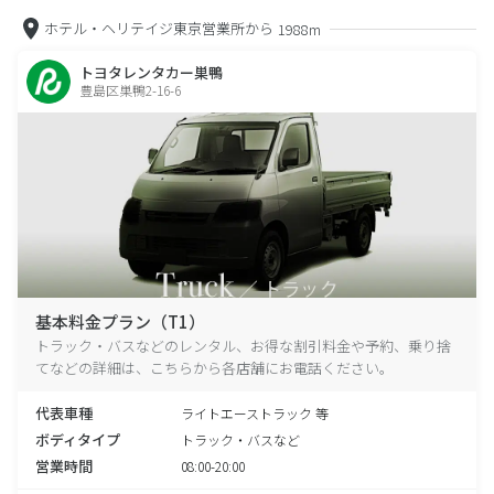
ホテル・ヘリテイジ東京営業所から
1988m
トヨタレンタカー巣鴨
豊島区巣鴨2-16-6
基本料金プラン（T1）
トラック・バスなどのレンタル、お得な割引料金や予約、乗り捨
てなどの詳細は、こちらから各店舗にお電話ください。
代表車種
ライトエーストラック 等
ボディタイプ
トラック・バスなど
営業時間
08:00-20:00