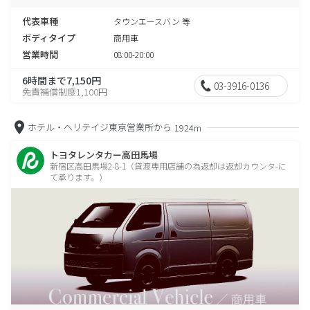
代表車種
タウンエースバン 等
ボディタイプ
商用車
営業時間
08:00-20:00
6時間まで7,150円
03-3916-0136
免責補償制度1,100円
ホテル・ヘリテイジ東京営業所から
1924m
トヨタレンタカー高田馬場
新宿区高田馬場2-8-1（貸渡専用店舗の為返却は返却カウンタ-に
て承ります。）