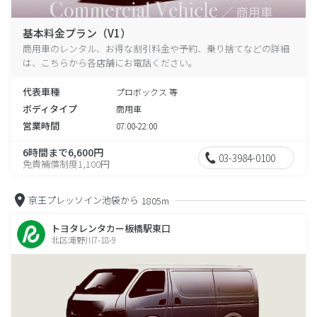
基本料金プラン（V1）
商用車のレンタル、お得な割引料金や予約、乗り捨てなどの詳細
は、こちらから各店舗にお電話ください。
代表車種
プロボックス 等
ボディタイプ
商用車
営業時間
07:00-22:00
6時間まで6,600円
03-3984-0100
免責補償制度1,100円
京王プレッソイン池袋から
1805m
トヨタレンタカー板橋駅東口
北区滝野川7-18-9