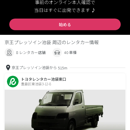
事前のオンライン本人確認で
当日はすぐに出発できます ♪
始める
京王プレッソイン池袋 周辺のレンタカー情報
8 レンタカー店舗
40 車種
京王プレッソイン池袋から
515m
トヨタレンタカー池袋東口
豊島区東池袋3-12-8