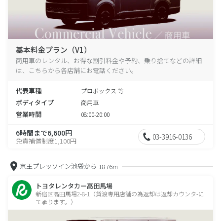
基本料金プラン（V1）
商用車のレンタル、お得な割引料金や予約、乗り捨てなどの詳細
は、こちらから各店舗にお電話ください。
代表車種
プロボックス 等
ボディタイプ
商用車
営業時間
08:00-20:00
6時間まで6,600円
03-3916-0136
免責補償制度1,100円
京王プレッソイン池袋から
1876m
トヨタレンタカー高田馬場
新宿区高田馬場2-8-1（貸渡専用店舗の為返却は返却カウンタ-に
て承ります。）