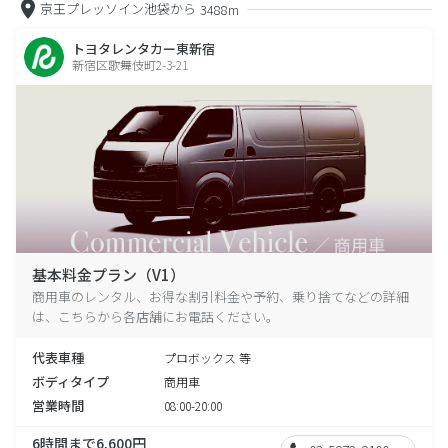
京王プレッソイン池袋から
3488m
トヨタレンタカー東新宿
新宿区歌舞伎町2-3-21
基本料金プラン（V1）
商用車のレンタル、お得な割引料金や予約、乗り捨てなどの詳細
は、こちらから各店舗にお電話ください。
代表車種
プロボックス 等
ボディタイプ
商用車
営業時間
08:00-20:00
6時間まで6,600円