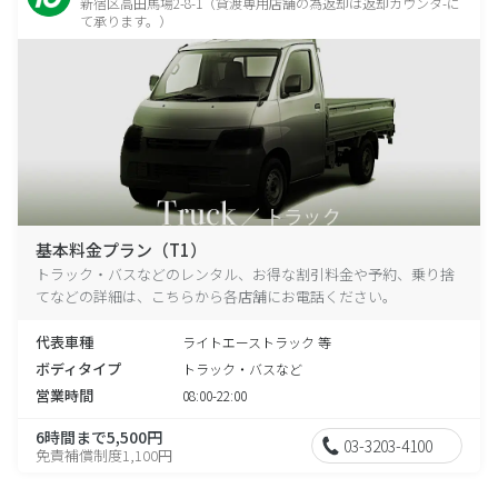
新宿区高田馬場2-8-1（貸渡専用店舗の為返却は返却カウンタ-に
て承ります。）
基本料金プラン（T1）
トラック・バスなどのレンタル、お得な割引料金や予約、乗り捨
てなどの詳細は、こちらから各店舗にお電話ください。
代表車種
ライトエーストラック 等
ボディタイプ
トラック・バスなど
営業時間
08:00-22:00
6時間まで5,500円
03-3203-4100
免責補償制度1,100円