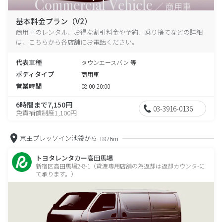
基本料金プラン（V2）
商用車のレンタル、お得な割引料金や予約、乗り捨てなどの詳細
は、こちらから各店舗にお電話ください。
代表車種
タウンエースバン 等
ボディタイプ
商用車
営業時間
08:00-20:00
6時間まで7,150円
03-3916-0136
免責補償制度1,100円
京王プレッソイン池袋から
1876m
トヨタレンタカー高田馬場
新宿区高田馬場2-8-1（貸渡専用店舗の為返却は返却カウンタ-に
て承ります。）