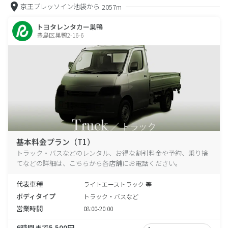
京王プレッソイン池袋から
2057m
トヨタレンタカー巣鴨
豊島区巣鴨2-16-6
基本料金プラン（T1）
トラック・バスなどのレンタル、お得な割引料金や予約、乗り捨
てなどの詳細は、こちらから各店舗にお電話ください。
代表車種
ライトエーストラック 等
ボディタイプ
トラック・バスなど
営業時間
08:00-20:00
6時間まで5,500円