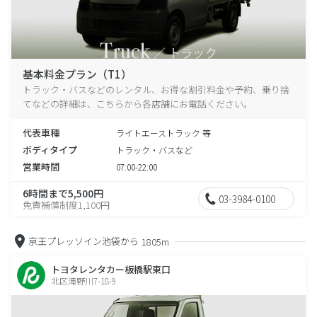
基本料金プラン（T1）
トラック・バスなどのレンタル、お得な割引料金や予約、乗り捨
てなどの詳細は、こちらから各店舗にお電話ください。
代表車種
ライトエーストラック 等
ボディタイプ
トラック・バスなど
営業時間
07:00-22:00
6時間まで5,500円
03-3984-0100
免責補償制度1,100円
京王プレッソイン池袋から
1805m
トヨタレンタカー板橋駅東口
北区滝野川7-18-9