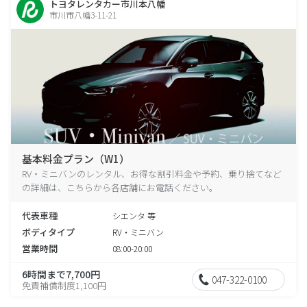
トヨタレンタカー市川本八幡
市川市八幡3-11-21
基本料金プラン（W1）
RV・ミニバンのレンタル、お得な割引料金や予約、乗り捨てなど
の詳細は、こちらから各店舗にお電話ください。
代表車種
シエンタ 等
ボディタイプ
RV・ミニバン
営業時間
08:00-20:00
6時間まで7,700円
047-322-0100
免責補償制度1,100円