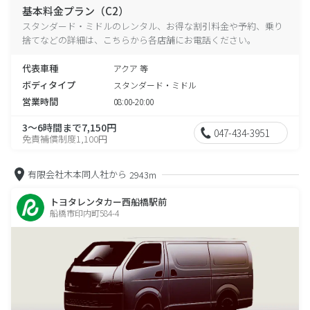
基本料金プラン（C2）
スタンダード・ミドルのレンタル、お得な割引料金や予約、乗り
捨てなどの詳細は、こちらから各店舗にお電話ください。
代表車種
アクア 等
ボディタイプ
スタンダード・ミドル
営業時間
08:00-20:00
3～6時間まで7,150円
047-434-3951
免責補償制度1,100円
有限会社木本同人社から
2943m
トヨタレンタカー西船橋駅前
船橋市印内町584-4