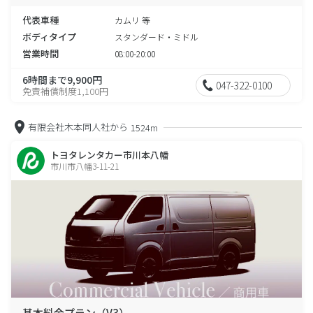
代表車種
カムリ 等
ボディタイプ
スタンダード・ミドル
営業時間
08:00-20:00
6時間まで9,900円
047-322-0100
免責補償制度1,100円
有限会社木本同人社から
1524m
トヨタレンタカー市川本八幡
市川市八幡3-11-21
基本料金プラン（V3）