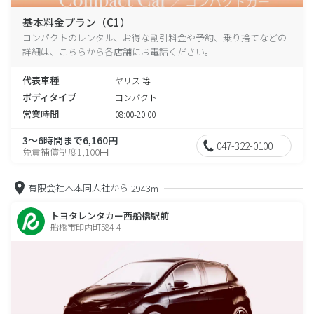
基本料金プラン（C1）
コンパクトのレンタル、お得な割引料金や予約、乗り捨てなどの
詳細は、こちらから各店舗にお電話ください。
代表車種
ヤリス 等
ボディタイプ
コンパクト
営業時間
08:00-20:00
3～6時間まで6,160円
047-322-0100
免責補償制度1,100円
有限会社木本同人社から
2943m
トヨタレンタカー西船橋駅前
船橋市印内町584-4