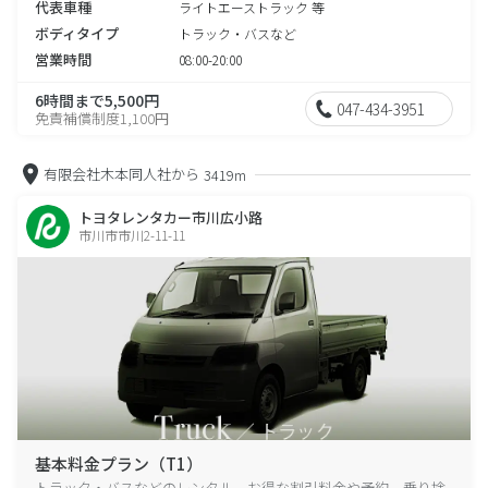
代表車種
ライトエーストラック 等
ボディタイプ
トラック・バスなど
営業時間
08:00-20:00
6時間まで5,500円
047-434-3951
免責補償制度1,100円
有限会社木本同人社から
3419m
トヨタレンタカー市川広小路
市川市市川2-11-11
基本料金プラン（T1）
トラック・バスなどのレンタル、お得な割引料金や予約、乗り捨