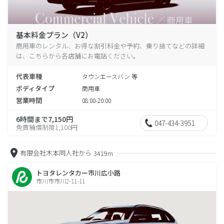
基本料金プラン（V2）
商用車のレンタル、お得な割引料金や予約、乗り捨てなどの詳細
は、こちらから各店舗にお電話ください。
代表車種
タウンエースバン 等
ボディタイプ
商用車
営業時間
08:00-20:00
6時間まで7,150円
047-434-3951
免責補償制度1,100円
有限会社木本同人社から
3419m
トヨタレンタカー市川広小路
市川市市川2-11-11