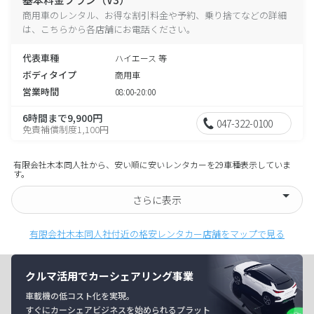
商用車のレンタル、お得な割引料金や予約、乗り捨てなどの詳細
は、こちらから各店舗にお電話ください。
代表車種
ハイエース 等
ボディタイプ
商用車
営業時間
08:00-20:00
6時間まで9,900円
047-322-0100
免責補償制度1,100円
有限会社木本同人社から、安い順に安いレンタカーを29車種表示していま
す。
さらに表示
有限会社木本同人社付近の格安レンタカー店舗をマップで見る
クルマ活用でカーシェアリング事業
車載機の低コスト化を実現。
すぐにカーシェアビジネスを始められるプラット