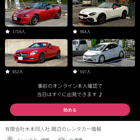
1716人
984人
852人
507人
事前のオンライン本人確認で
当日はすぐに出発できます ♪
始める
有限会社木本同人社 周辺のレンタカー情報
3 レンタカー店舗
29 車種