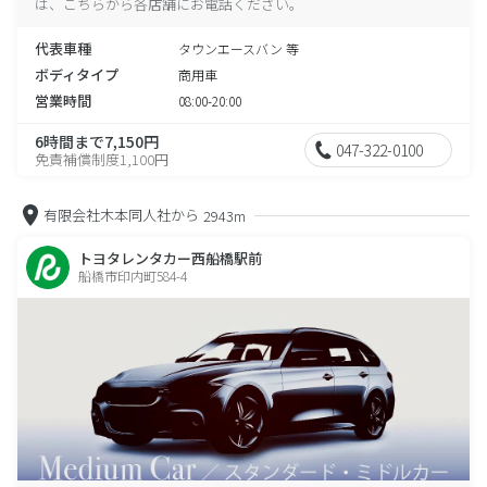
は、こちらから各店舗にお電話ください。
代表車種
タウンエースバン 等
ボディタイプ
商用車
営業時間
08:00-20:00
6時間まで7,150円
047-322-0100
免責補償制度1,100円
有限会社木本同人社から
2943m
トヨタレンタカー西船橋駅前
船橋市印内町584-4