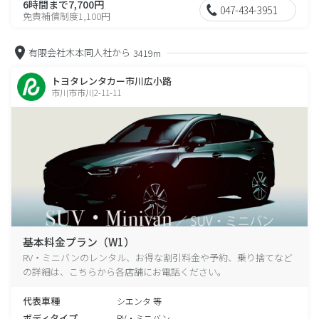
6時間まで7,700円
047-434-3951
免責補償制度1,100円
有限会社木本同人社から
3419m
トヨタレンタカー市川広小路
市川市市川2-11-11
基本料金プラン（W1）
RV・ミニバンのレンタル、お得な割引料金や予約、乗り捨てなど
の詳細は、こちらから各店舗にお電話ください。
代表車種
シエンタ 等
ボディタイプ
RV・ミニバン