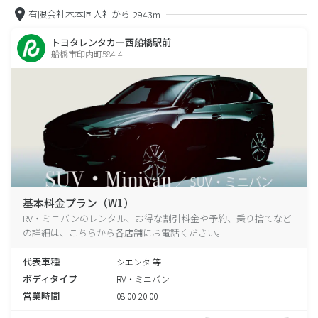
有限会社木本同人社から
2943m
トヨタレンタカー西船橋駅前
船橋市印内町584-4
基本料金プラン（W1）
RV・ミニバンのレンタル、お得な割引料金や予約、乗り捨てなど
の詳細は、こちらから各店舗にお電話ください。
代表車種
シエンタ 等
ボディタイプ
RV・ミニバン
営業時間
08:00-20:00